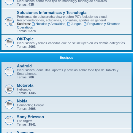
Discusiones sobre todo tipo de modding y tunning de celulares.
Temas:
435
Soluciones Informáticas y Tecnología
Problemas de software/hardware sobre PC's/soluciones cloud.
Recomendaciones, soluciones, consultas, aportes en general.
Subforos:
Noticias y Actualidad
,
Juegos
,
Programas y Sistemas
Operativos
Temas:
6278
Off-Topic
Discusiones y temas variados que no se incluyen en las demás categorí­as.
Temas:
2003
Equipos
Android
Discusiones, consultas, aportes y noticias sobre todo tipo de Tablets y
Smartphones.
Temas:
786
Motorola
Hellomoto
Temas:
1345
Nokia
Connecting People
Temas:
2608
Sony Ericsson
I <3 Argim!
Temas:
1541
Samsung