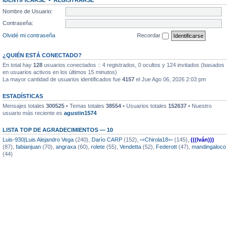
IDENTIFICARSE
•
REGISTRARSE
Nombre de Usuario:
Contraseña:
Olvidé mi contraseña
Recordar
¿QUIÉN ESTÁ CONECTADO?
En total hay
128
usuarios conectados :: 4 registrados, 0 ocultos y 124 invitados (basados
en usuarios activos en los últimos 15 minutos)
La mayor cantidad de usuarios identificados fue
4157
el Jue Ago 06, 2026 2:03 pm
ESTADÍSTICAS
Mensajes totales
300525
• Temas totales
38554
• Usuarios totales
152637
• Nuestro
usuario más reciente es
agustin1574
LISTA TOP DE AGRADECIMIENTOS — 10
Luis-930|Luis Alejandro Vega
(240),
Darío CARP
(152),
⇨Chirola18⇦
(145),
(((Iván)))
(87),
fabianjuan
(70),
angraxa
(60),
rolete
(55),
Vendetta
(52),
Federott
(47),
mandingaloco
(44)