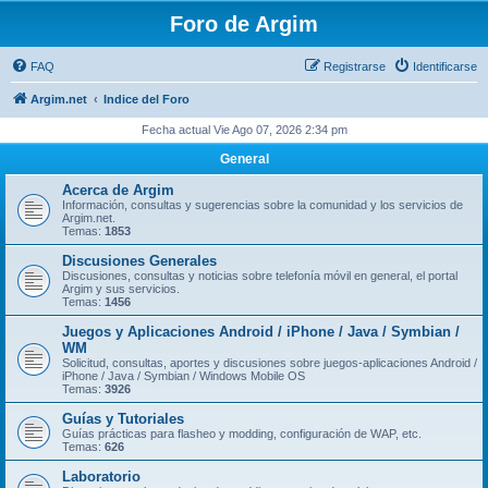
Foro de Argim
FAQ
Registrarse
Identificarse
Argim.net
Indice del Foro
Fecha actual Vie Ago 07, 2026 2:34 pm
General
Acerca de Argim
Información, consultas y sugerencias sobre la comunidad y los servicios de
Argim.net.
Temas:
1853
Discusiones Generales
Discusiones, consultas y noticias sobre telefonía móvil en general, el portal
Argim y sus servicios.
Temas:
1456
Juegos y Aplicaciones Android / iPhone / Java / Symbian /
WM
Solicitud, consultas, aportes y discusiones sobre juegos-aplicaciones Android /
iPhone / Java / Symbian / Windows Mobile OS
Temas:
3926
Guías y Tutoriales
Guí­as prácticas para flasheo y modding, configuración de WAP, etc.
Temas:
626
Laboratorio