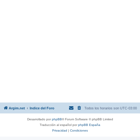
Argim.net
Indice del Foro
Todos los horarios son
UTC-03:00
Desarrollado por
phpBB
® Forum Software © phpBB Limited
Traducción al español por
phpBB España
Privacidad
|
Condiciones