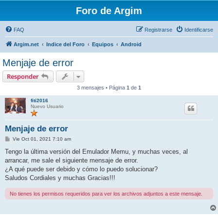
Foro de Argim
FAQ
Registrarse
Identificarse
Argim.net
Indice del Foro
Equipos
Android
Menjaje de error
Responder
3 mensajes • Página
1
de
1
fiti2016
Nuevo Usuario
Menjaje de error
M
Vie Oct 01, 2021 7:10 am
e
n
Tengo la última versión del Emulador Memu, y muchas veces, al
s
arrancar, me sale el siguiente mensaje de error.
a
j
¿A qué puede ser debido y cómo lo puedo solucionar?
e
Saludos Cordiales y muchas Gracias!!!
No tienes los permisos requeridos para ver los archivos adjuntos a este mensaje.