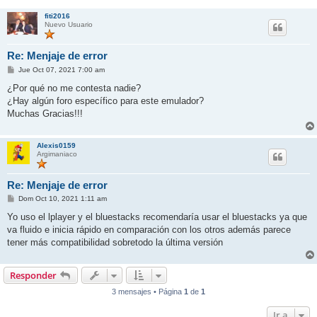
fiti2016
Nuevo Usuario
Re: Menjaje de error
M
Jue Oct 07, 2021 7:00 am
e
n
¿Por qué no me contesta nadie?
s
¿Hay algún foro específico para este emulador?
a
j
Muchas Gracias!!!
e
Alexis0159
Argimaniaco
Re: Menjaje de error
M
Dom Oct 10, 2021 1:11 am
e
n
Yo uso el lplayer y el bluestacks recomendaría usar el bluestacks ya que
s
va fluido e inicia rápido en comparación con los otros además parece
a
j
tener más compatibilidad sobretodo la última versión
e
Responder
3 mensajes • Página
1
de
1
Ir a