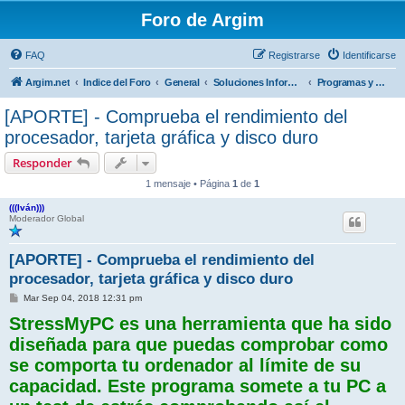
Foro de Argim
FAQ
Registrarse
Identificarse
Argim.net
Indice del Foro
General
Soluciones Informáticas y Tecnología
Programas y Sistemas Operativos
[APORTE] - Comprueba el rendimiento del
procesador, tarjeta gráfica y disco duro
Responder
1 mensaje • Página
1
de
1
(((Iván)))
Moderador Global
[APORTE] - Comprueba el rendimiento del
procesador, tarjeta gráfica y disco duro
M
Mar Sep 04, 2018 12:31 pm
e
StressMyPC es una herramienta que ha sido
n
s
diseñada para que puedas comprobar como
a
j
se comporta tu ordenador al límite de su
e
capacidad. Este programa somete a tu PC a