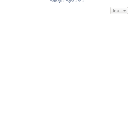
1 mensaje • Página
1
de
1
Ir a