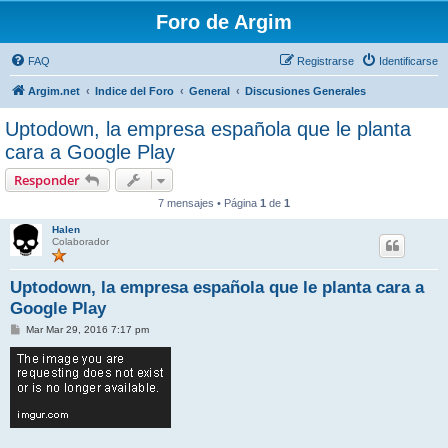
Foro de Argim
FAQ
Registrarse
Identificarse
Argim.net
Indice del Foro
General
Discusiones Generales
Uptodown, la empresa española que le planta
cara a Google Play
Responder
7 mensajes • Página
1
de
1
Halen
Colaborador
Uptodown, la empresa española que le planta cara a
Google Play
M
Mar Mar 29, 2016 7:17 pm
e
n
s
a
j
e