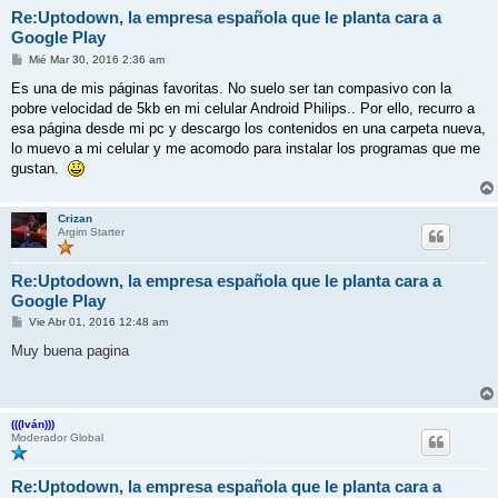
Re:Uptodown, la empresa española que le planta cara a
Google Play
M
Mié Mar 30, 2016 2:36 am
e
n
Es una de mis páginas favoritas. No suelo ser tan compasivo con la
s
pobre velocidad de 5kb en mi celular Android Philips.. Por ello, recurro a
a
j
esa página desde mi pc y descargo los contenidos en una carpeta nueva,
e
lo muevo a mi celular y me acomodo para instalar los programas que me
gustan.
Crizan
Argim Starter
Re:Uptodown, la empresa española que le planta cara a
Google Play
M
Vie Abr 01, 2016 12:48 am
e
n
Muy buena pagina
s
a
j
e
(((Iván)))
Moderador Global
Re:Uptodown, la empresa española que le planta cara a