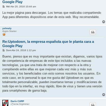
Google Play
M
Mié Abr 20, 2016 10:44 am
e
n
La mejor página para descargas. Los temas que realizaba compartiendo
s
App para diferentes dispositivos eran de esta web. Muy recomendable.
a
j
e
yelmaly
Argim Starter
Re:Uptodown, la empresa española que le planta cara a
Google Play
M
Dom Abr 24, 2016 1:12 pm
e
n
Bueno, pienso que es muy importante que existan, digamos, varios tipos
s
de competencia de empresas de este tipo incluidos a las nuevas
a
j
tecnologías, ya que una trata de mejorar con respecto a la otra y
e
compitiendo entre ellas es que mejoran cada vez más y más sus
servicios, y los beneficiados con esto somos nosotros los usuarios. En
este caso, en lo personal lo que me gusta del Uptodown es que es
totalmente personalizable, pueden insertarse temas y modificaciones de
todo tipo en la interfaz, es muy rápido, libre de virus y tienen una versión
para smartphones de gama baja.
Darío CARP
xTreme Argimmer