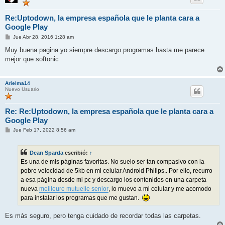
Re:Uptodown, la empresa española que le planta cara a
Google Play
M
Jue Abr 28, 2016 1:28 am
e
n
Muy buena pagina yo siempre descargo programas hasta me parece
s
mejor que softonic
a
j
e
Arielma14
Nuevo Usuario
Re: Re:Uptodown, la empresa española que le planta cara a
Google Play
M
Jue Feb 17, 2022 8:56 am
e
n
s
Dean Sparda
escribió:
↑
a
j
Es una de mis páginas favoritas. No suelo ser tan compasivo con la
e
pobre velocidad de 5kb en mi celular Android Philips.. Por ello, recurro
a esa página desde mi pc y descargo los contenidos en una carpeta
nueva
meilleure mutuelle senior
, lo muevo a mi celular y me acomodo
para instalar los programas que me gustan.
Es más seguro, pero tenga cuidado de recordar todas las carpetas.