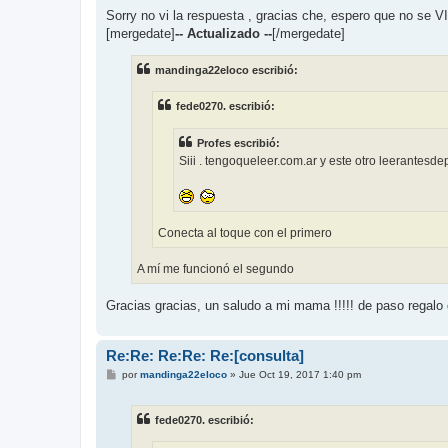
Sorry no vi la respuesta , gracias che, espero que no se
[mergedate]
-- Actualizado --
[/mergedate]
mandinga22eloco escribió:
fede0270. escribió:
Profes escribió:
Siii . tengoqueleer.com.ar y este otro leerantesd
Conecta al toque con el primero
A mí me funcionó el segundo
Gracias gracias, un saludo a mi mama !!!!! de paso regalo
Re:Re: Re:Re: Re:[consulta]
M
por
mandinga22eloco
»
Jue Oct 19, 2017 1:40 pm
e
n
s
fede0270. escribió:
a
j
e