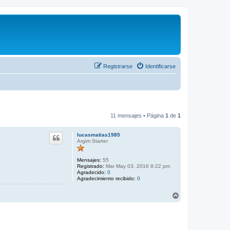
Registrarse
Identificarse
11 mensajes • Página
1
de
1
lucasmatias1985
Argim Starter
Mensajes:
55
Registrado:
Mar May 03, 2016 8:22 pm
Agradecido:
0
Agradecimiento recibido:
0
A
r
r
i
b