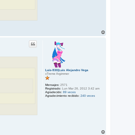
A
r
r
i
b
a
Luis-930|Luis Alejandro Vega
xTreme Argimmer
Mensajes:
2571
Registrado:
Lun Mar 26, 2012 3:42 am
Agradecido:
89 veces
Agradecimiento recibido:
240 veces
A