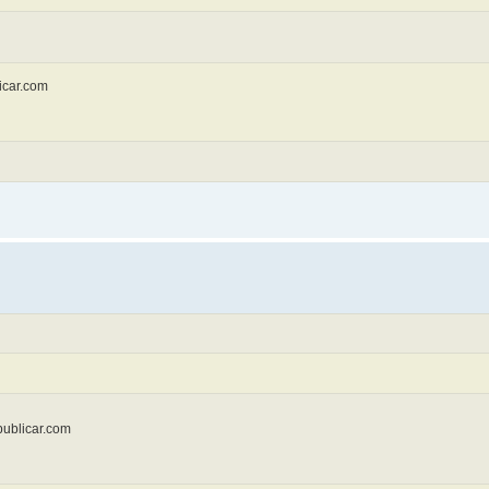
licar.com
epublicar.com