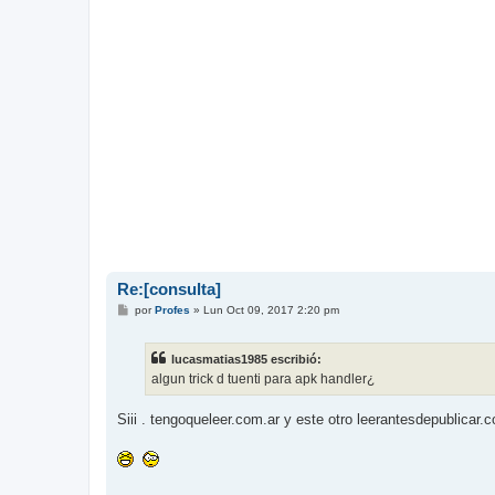
Re:[consulta]
M
por
Profes
»
Lun Oct 09, 2017 2:20 pm
e
n
s
lucasmatias1985 escribió:
a
j
algun trick d tuenti para apk handler¿
e
Siii . tengoqueleer.com.ar y este otro leerantesdepublicar.