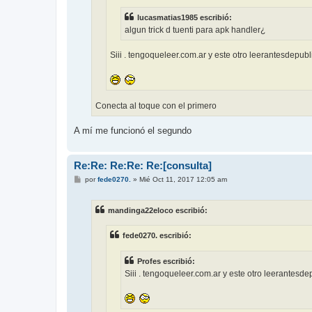
lucasmatias1985 escribió:
algun trick d tuenti para apk handler¿
Siii . tengoqueleer.com.ar y este otro leerantesdepub
Conecta al toque con el primero
A mí me funcionó el segundo
Re:Re: Re:Re: Re:[consulta]
M
por
fede0270.
»
Mié Oct 11, 2017 12:05 am
e
n
s
mandinga22eloco escribió:
a
j
e
fede0270. escribió:
Profes escribió:
Siii . tengoqueleer.com.ar y este otro leerantesd