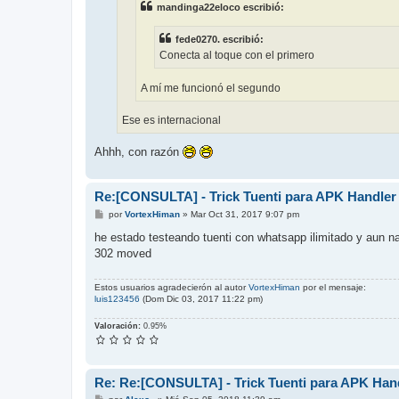
mandinga22eloco escribió:
fede0270. escribió:
Conecta al toque con el primero
A mí me funcionó el segundo
Ese es internacional
Ahhh, con razón
Re:[CONSULTA] - Trick Tuenti para APK Handler
M
por
VortexHiman
»
Mar Oct 31, 2017 9:07 pm
e
n
he estado testeando tuenti con whatsapp ilimitado y aun n
s
302 moved
a
j
e
Estos usuarios agradecierón al autor
VortexHiman
por el mensaje:
luis123456
(Dom Dic 03, 2017 11:22 pm)
Valoración:
0.95%
Re: Re:[CONSULTA] - Trick Tuenti para APK Han
M