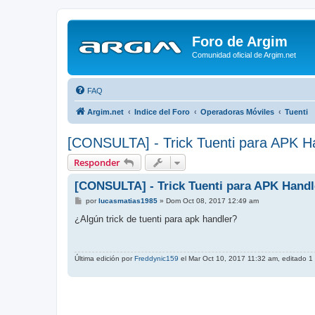
Foro de Argim
Comunidad oficial de Argim.net
FAQ
Argim.net
Indice del Foro
Operadoras Móviles
Tuenti
[CONSULTA] - Trick Tuenti para APK H
Responder
[CONSULTA] - Trick Tuenti para APK Handl
M
por
lucasmatias1985
»
Dom Oct 08, 2017 12:49 am
e
n
¿Algún trick de tuenti para apk handler?
s
a
j
e
Última edición por
Freddynic159
el Mar Oct 10, 2017 11:32 am, editado 1 