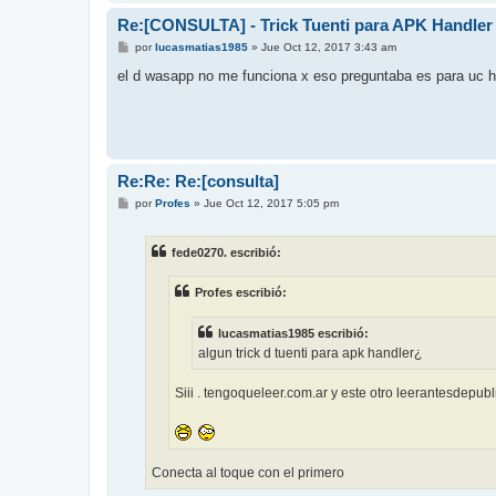
Re:[CONSULTA] - Trick Tuenti para APK Handler
M
por
lucasmatias1985
»
Jue Oct 12, 2017 3:43 am
e
n
el d wasapp no me funciona x eso preguntaba es para uc h
s
a
j
e
Re:Re: Re:[consulta]
M
por
Profes
»
Jue Oct 12, 2017 5:05 pm
e
n
s
fede0270. escribió:
a
j
e
Profes escribió:
lucasmatias1985 escribió:
algun trick d tuenti para apk handler¿
Siii . tengoqueleer.com.ar y este otro leerantesdepub
Conecta al toque con el primero