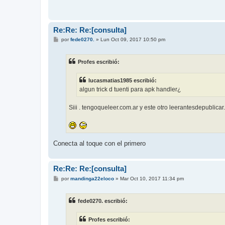
Re:Re: Re:[consulta]
M
por
fede0270.
»
Lun Oct 09, 2017 10:50 pm
e
n
s
Profes escribió:
a
j
e
lucasmatias1985 escribió:
algun trick d tuenti para apk handler¿
Siii . tengoqueleer.com.ar y este otro leerantesdepublica
Conecta al toque con el primero
Re:Re: Re:[consulta]
M
por
mandinga22eloco
»
Mar Oct 10, 2017 11:34 pm
e
n
s
fede0270. escribió:
a
j
e
Profes escribió: