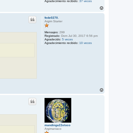
Agradecimiento recibido:
37 veces
A
r
r
fede0270.
i
Argim Starter
b
a
Mensajes:
299
Registrado:
Dom Jul 30, 2017 6:56 pm
Agradecido:
5 veces
Agradecimiento recibido:
10 veces
A
r
r
i
b
a
mandinga22eloco
Argimaniaco