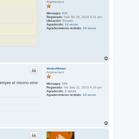
Argimaniaco
Mensajes:
606
Registrado:
Sab Dic 26, 2015 4:21 am
Ubicación:
Rosario
Agradecido:
14 veces
Agradecimiento recibido:
18 veces
A
r
r
VortexHiman
i
Argimaniaco
b
a
iempre el mismo error
Mensajes:
566
Registrado:
Vie Sep 11, 2015 4:10 pm
Agradecido:
2 veces
Agradecimiento recibido:
19 veces
A
r
r
i