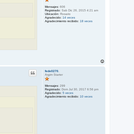
Mensajes:
606
Registrado:
Sab Dic 26, 2015 4:21 am
Ubicación:
Rosario
Agradecido:
14 veces
Agradecimiento recibido:
18 veces
A
r
r
fede0270.
i
Argim Starter
b
a
Mensajes:
299
Registrado:
Dom Jul 30, 2017 6:56 pm
Agradecido:
5 veces
Agradecimiento recibido:
10 veces