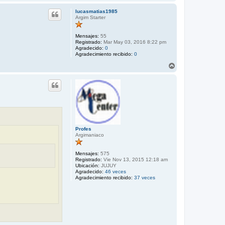
r
r
lucasmatias1985
i
Argim Starter
b
a
Mensajes:
55
Registrado:
Mar May 03, 2016 8:22 pm
Agradecido:
0
Agradecimiento recibido:
0
A
r
r
i
b
a
Profes
Argimaniaco
Mensajes:
575
Registrado:
Vie Nov 13, 2015 12:18 am
Ubicación:
JUJUY
Agradecido:
46 veces
Agradecimiento recibido:
37 veces