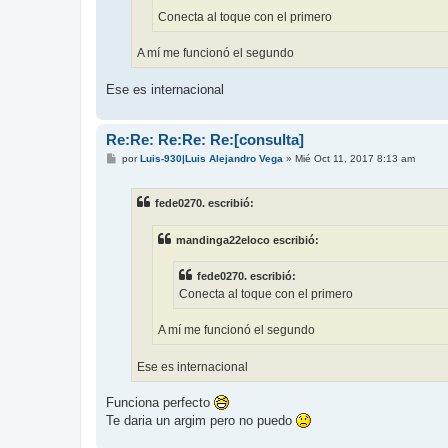
Conecta al toque con el primero
A mí me funcionó el segundo
Ese es internacional
Re:Re: Re:Re: Re:[consulta]
M
por
Luis-930|Luis Alejandro Vega
»
Mié Oct 11, 2017 8:13 am
e
n
s
fede0270. escribió:
a
j
e
mandinga22eloco escribió:
fede0270. escribió:
Conecta al toque con el primero
A mí me funcionó el segundo
Ese es internacional
Funciona perfecto
Te daria un argim pero no puedo