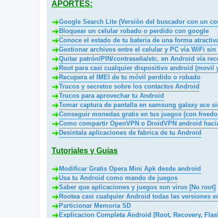
APORTES:
Google Search Lite (Versión del buscador con un 
Bloquear un celular robado o perdido con google
Conoce el estado de tu bateria de una forma atractiv
Gestionar archivos entre el celular y PC vía WiFi sin 
Quitar patrón/PIN/contraseña/etc. en Android vía rec
Root para casi cualquier dispositivo android (movil 
Recupera el IMEI de tu móvil perdido o robado
Trucos y secretos sobre los contactos Android
Trucos para aprovechar tu Android
Tomar captura de pantalla en samsung galaxy ace s
Conseguir monedas gratis en tus juegos (con freed
Como compartir OpenVPN o DroidVPN android hacia
Desintala aplicaciones de fabrica de tu Android
Tutoriales y Guias
Modificar Gratis Opera Mini Apk desde android
Usa tu Android como mando de juegos
Saber que aplicaciones y juegos son virus [No root]
Rootea casi cualquier Android todas las versiones e
Particionar Memoria SD
Explicacion Completa Android [Root, Recovery, Fla