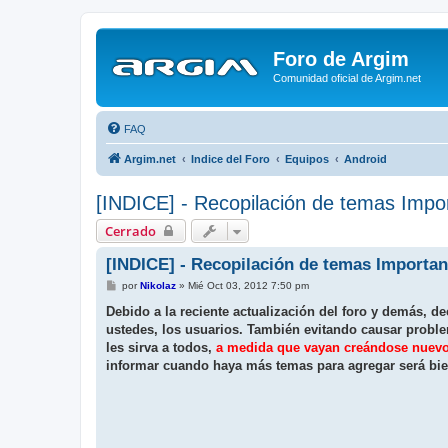
Foro de Argim
Comunidad oficial de Argim.net
FAQ
Argim.net
Indice del Foro
Equipos
Android
[INDICE] - Recopilación de temas Impo
Cerrado
[INDICE] - Recopilación de temas Importan
M
por
Nikolaz­
»
Mié Oct 03, 2012 7:50 pm
e
n
Debido a la reciente actualización del foro y demás, de
s
ustedes, los usuarios. También evitando causar problem
a
j
les sirva a todos,
a medida que vayan creándose nuevo
e
informar cuando haya más temas para agregar será bie