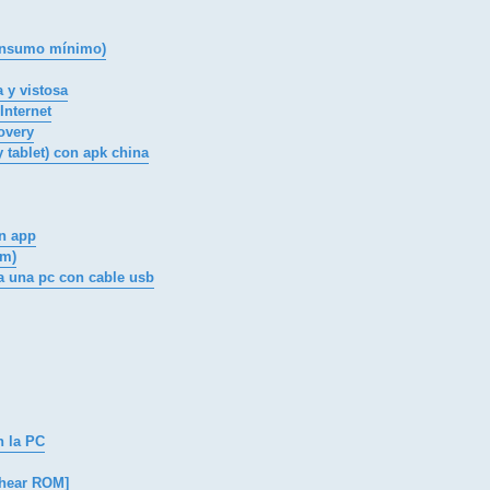
consumo mínimo)
a y vistosa
Internet
overy
y tablet) con apk china
in app
om)
 una pc con cable usb
n la PC
shear ROM]