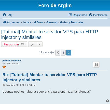
Foro de Argim
FAQ
Registrarse
Identificarse
Argim.net
Indice del Foro
General
Guías y Tutoriales
[Tutorial] Montar tu servidor VPS para HTTP
injector y similares
Responder
1
2
Anterior
19 mensajes
juancfernandez
Nuevo Usuario
Re: [Tutorial] Montar tu servidor VPS para HTTP
injector y similares
M
Mar Abr 20, 2021 7:38 pm
e
n
Buenas noches. alguna sugerencia para optimizar la latencia?
s
a
j
e