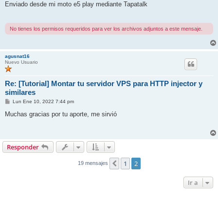
Enviado desde mi moto e5 play mediante Tapatalk
No tienes los permisos requeridos para ver los archivos adjuntos a este mensaje.
agusnat16
Nuevo Usuario
Re: [Tutorial] Montar tu servidor VPS para HTTP injector y
similares
M
Lun Ene 10, 2022 7:44 pm
e
n
Muchas gracias por tu aporte, me sirvió
s
a
j
e
Responder
1
2
Anterior
19 mensajes
Ir a