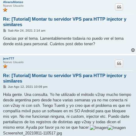
AlvaroAlonso
Nuevo Usuario
Re: [Tutorial] Montar tu servidor VPS para HTTP injector y
similares
M
Sab Abr 24, 2021 2:14 am
e
n
Gracias por el tema. Lamentablemente todavia no puedo ver el tema
s
donde está para personal. Cuántos post debo tener?
a
j
e
jere777
Nuevo Usuario
Re: [Tutorial] Montar tu servidor VPS para HTTP injector y
similares
M
Jue Ago 12, 2021 10:09 pm
e
n
Hola gente. Una consulta. Yo he utilizado el método v2ray mucho tiempo
s
desde argentina pero desde hace varias semanas ya no me conecta ni
a
j
con v2ray ni con ssh. Tengo Tuenti y yo creo que el problema es que mi
e
compañía móvil puso un software en mi SO Android para que bloquee
mis vpn. No me funcionan ninguna, ni custom, injector etc. Puedo darte
pantallazos de los registros de distintas app v2ray y todas dicen el
mismo error. Ayuda por favor ya no se que hacer
Screenshot_20210811-110517.jpg