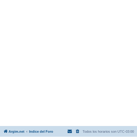
Argim.net
Indice del Foro
Todos los horarios son
UTC-03:00