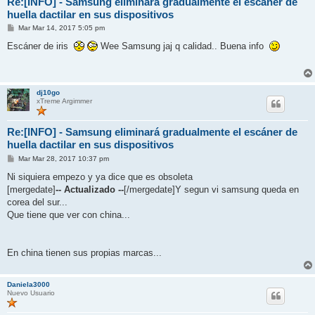
Re:[INFO] - Samsung eliminará gradualmente el escáner de
huella dactilar en sus dispositivos
M
Mar Mar 14, 2017 5:05 pm
e
n
Escáner de iris
Wee Samsung jaj q calidad.. Buena info
s
a
j
e
dj10go
xTreme Argimmer
Re:[INFO] - Samsung eliminará gradualmente el escáner de
huella dactilar en sus dispositivos
M
Mar Mar 28, 2017 10:37 pm
e
n
Ni siquiera empezo y ya dice que es obsoleta
s
[mergedate]
-- Actualizado --
[/mergedate]Y segun vi samsung queda en
a
j
corea del sur...
e
Que tiene que ver con china...
En china tienen sus propias marcas...
Daniela3000
Nuevo Usuario