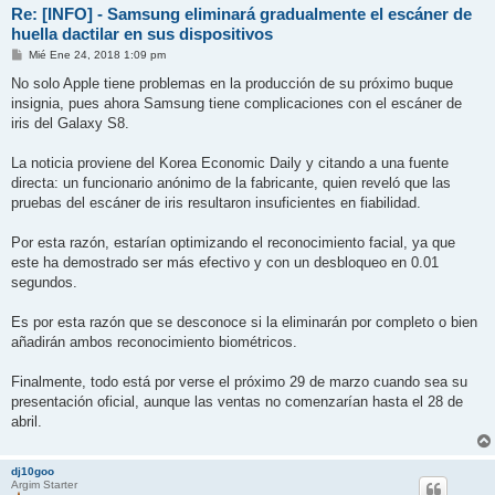
Re: [INFO] - Samsung eliminará gradualmente el escáner de
huella dactilar en sus dispositivos
M
Mié Ene 24, 2018 1:09 pm
e
n
No solo Apple tiene problemas en la producción de su próximo buque
s
insignia, pues ahora Samsung tiene complicaciones con el escáner de
a
j
iris del Galaxy S8.
e
La noticia proviene del Korea Economic Daily y citando a una fuente
directa: un funcionario anónimo de la fabricante, quien reveló que las
pruebas del escáner de iris resultaron insuficientes en fiabilidad.
Por esta razón, estarían optimizando el reconocimiento facial, ya que
este ha demostrado ser más efectivo y con un desbloqueo en 0.01
segundos.
Es por esta razón que se desconoce si la eliminarán por completo o bien
añadirán ambos reconocimiento biométricos.
Finalmente, todo está por verse el próximo 29 de marzo cuando sea su
presentación oficial, aunque las ventas no comenzarían hasta el 28 de
abril.
dj10goo
Argim Starter