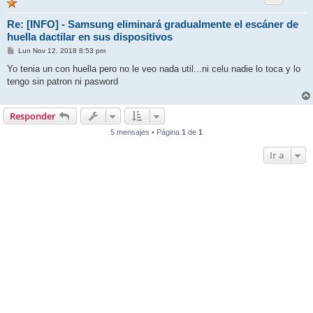
Re: [INFO] - Samsung eliminará gradualmente el escáner de
huella dactilar en sus dispositivos
M
Lun Nov 12, 2018 8:53 pm
e
n
Yo tenia un con huella pero no le veo nada util...ni celu nadie lo toca y lo
s
tengo sin patron ni pasword
a
j
e
Responder
5 mensajes • Página
1
de
1
Ir a