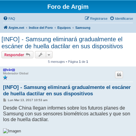
Foro de Argim
FAQ
Registrarse
Identificarse
Argim.net
Indice del Foro
Equipos
Samsung
[INFO] - Samsung eliminará gradualmente el
escáner de huella dactilar en sus dispositivos
Responder
5 mensajes • Página
1
de
1
(((Iván)))
Moderador Global
[INFO] - Samsung eliminará gradualmente el escáner
de huella dactilar en sus dispositivos
M
Lun Mar 13, 2017 10:53 am
e
Desde China llegan informes sobre los futuros planes de
n
s
Samsung con sus sensores biométricos actuales y que son
a
j
los de huella dactilar.
e