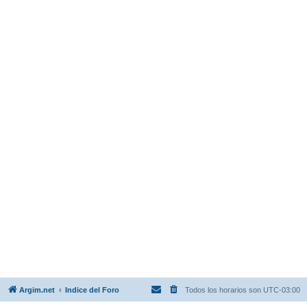
Argim.net
Indice del Foro
Todos los horarios son
UTC-03:00