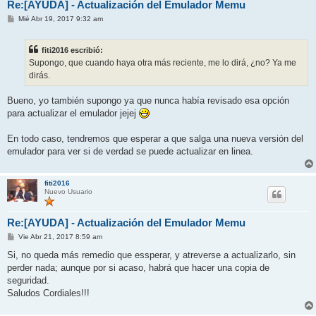
Re:[AYUDA] - Actualización del Emulador Memu
M
Mié Abr 19, 2017 9:32 am
e
n
s
fiti2016 escribió:
a
j
Supongo, que cuando haya otra más reciente, me lo dirá, ¿no? Ya me
e
dirás.
Bueno, yo también supongo ya que nunca había revisado esa opción
para actualizar el emulador jejej
En todo caso, tendremos que esperar a que salga una nueva versión del
emulador para ver si de verdad se puede actualizar en linea.
fiti2016
Nuevo Usuario
Re:[AYUDA] - Actualización del Emulador Memu
M
Vie Abr 21, 2017 8:59 am
e
n
Si, no queda más remedio que essperar, y atreverse a actualizarlo, sin
s
perder nada; aunque por si acaso, habrá que hacer una copia de
a
j
seguridad.
e
Saludos Cordiales!!!