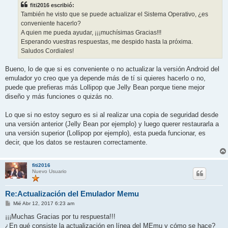
fiti2016 escribió:
También he visto que se puede actualizar el Sistema Operativo, ¿es
conveniente hacerlo?
A quien me pueda ayudar, ¡¡¡muchísimas Gracias!!!
Esperando vuestras respuestas, me despido hasta la próxima.
Saludos Cordiales!
Bueno, lo de que si es conveniente o no actualizar la versión Android del
emulador yo creo que ya depende más de tí si quieres hacerlo o no,
puede que prefieras más Lollipop que Jelly Bean porque tiene mejor
diseño y más funciones o quizás no.
Lo que si no estoy seguro es si al realizar una copia de seguridad desde
una versión anterior (Jelly Bean por ejemplo) y luego querer restaurarla a
una versión superior (Lollipop por ejemplo), esta pueda funcionar, es
decir, que los datos se restauren correctamente.
fiti2016
Nuevo Usuario
Re:Actualización del Emulador Memu
M
Mié Abr 12, 2017 6:23 am
e
n
¡¡¡Muchas Gracias por tu respuesta!!!
s
¿En qué consiste la actualización en línea del MEmu y cómo se hace?
a