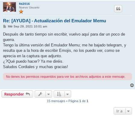
fiti2016
Nuevo Usuario
Re: [AYUDA] - Actualización del Emulador Memu
M
Mié Sep 29, 2021 10:01 am
e
n
Después de tanto tiempo sin escribir, vuelvo aquí para dar un poco de
s
guerra.
a
j
Tengo la última versión del Emulador Memu; me he bajado telegram, y
e
resulta que a la hora de escribir Emojis, no los puedo ver, como se
aprecia en la captura que adjunto.
¿?Qué puedo hacer? Ya me diréis.
Saludos Cordiales y muchas gracias!
No tienes los permisos requeridos para ver los archivos adjuntos a este mensaje.
Responder
15 mensajes • Página
1
de
1
Ir a