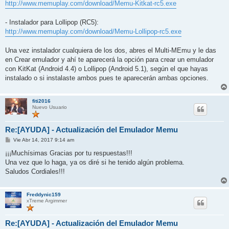
http://www.memuplay.com/download/Memu-Kitkat-rc5.exe
- Instalador para Lollipop (RC5):
http://www.memuplay.com/download/Memu-Lollipop-rc5.exe
Una vez instalador cualquiera de los dos, abres el Multi-MEmu y le das
en Crear emulador y ahí te aparecerá la opción para crear un emulador
con KitKat (Android 4.4) o Lollipop (Android 5.1), según el que hayas
instalado o si instalaste ambos pues te aparecerán ambas opciones.
fiti2016
Nuevo Usuario
Re:[AYUDA] - Actualización del Emulador Memu
M
Vie Abr 14, 2017 9:14 am
e
n
¡¡¡Muchísimas Gracias por tu respuestas!!!
s
Una vez que lo haga, ya os diré si he tenido algún problema.
a
j
Saludos Cordiales!!!
e
Freddynic159
xTreme Argimmer
Re:[AYUDA] - Actualización del Emulador Memu