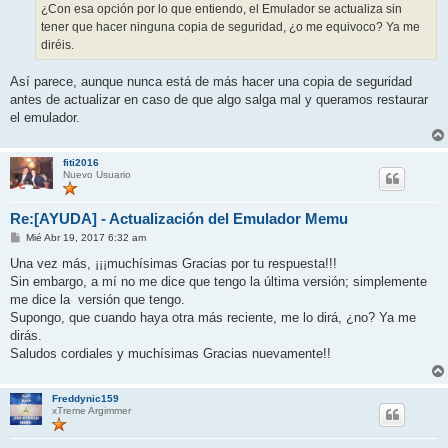
¿Con esa opción por lo que entiendo, el Emulador se actualiza sin
tener que hacer ninguna copia de seguridad, ¿o me equivoco? Ya me
diréis.
Así parece, aunque nunca está de más hacer una copia de seguridad
antes de actualizar en caso de que algo salga mal y queramos restaurar
el emulador.
fiti2016
Nuevo Usuario
Re:[AYUDA] - Actualización del Emulador Memu
M
Mié Abr 19, 2017 6:32 am
e
n
Una vez más, ¡¡¡muchísimas Gracias por tu respuesta!!!
s
Sin embargo, a mí no me dice que tengo la última versión; simplemente
a
j
me dice la versión que tengo.
e
Supongo, que cuando haya otra más reciente, me lo dirá, ¿no? Ya me
dirás.
Saludos cordiales y muchísimas Gracias nuevamente!!
Freddynic159
xTreme Argimmer