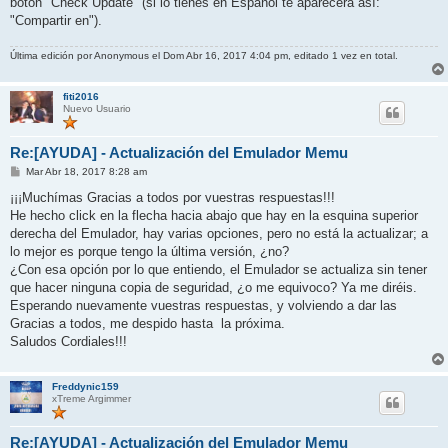
botón "Check Update" (si lo tienes en Español te aparecerá así:
"Compartir en").
Última edición por
Anonymous
el Dom Abr 16, 2017 4:04 pm, editado 1 vez en total.
fiti2016
Nuevo Usuario
Re:[AYUDA] - Actualización del Emulador Memu
M
Mar Abr 18, 2017 8:28 am
e
n
¡¡¡Muchímas Gracias a todos por vuestras respuestas!!!
s
He hecho click en la flecha hacia abajo que hay en la esquina superior
a
j
derecha del Emulador, hay varias opciones, pero no está la actualizar; a
e
lo mejor es porque tengo la última versión, ¿no?
¿Con esa opción por lo que entiendo, el Emulador se actualiza sin tener
que hacer ninguna copia de seguridad, ¿o me equivoco? Ya me diréis.
Esperando nuevamente vuestras respuestas, y volviendo a dar las
Gracias a todos, me despido hasta la próxima.
Saludos Cordiales!!!
Freddynic159
xTreme Argimmer
Re:[AYUDA] - Actualización del Emulador Memu