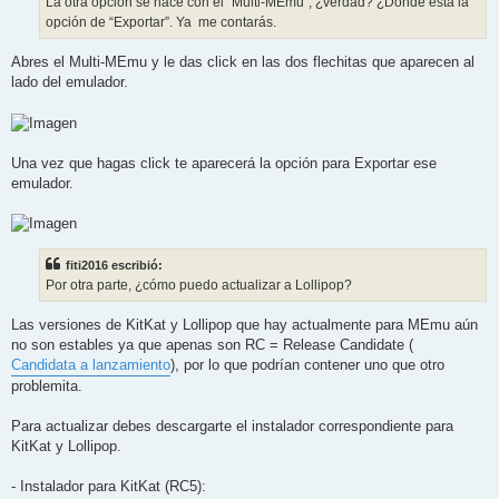
La otra opción se hace con el “Multi-MEmu”, ¿verdad? ¿Dónde está la
opción de “Exportar”. Ya me contarás.
Abres el Multi-MEmu y le das click en las dos flechitas que aparecen al
lado del emulador.
Una vez que hagas click te aparecerá la opción para Exportar ese
emulador.
fiti2016 escribió:
Por otra parte, ¿cómo puedo actualizar a Lollipop?
Las versiones de KitKat y Lollipop que hay actualmente para MEmu aún
no son estables ya que apenas son RC = Release Candidate (
Candidata a lanzamiento
), por lo que podrían contener uno que otro
problemita.
Para actualizar debes descargarte el instalador correspondiente para
KitKat y Lollipop.
- Instalador para KitKat (RC5):