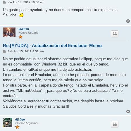
M
Vie Abr 14, 2017 10:08 am
e
n
Un gusto poder ayudarte y no dudes en compartirnos tu experiencia.
s
Saludos.
a
j
e
fiti2016
Nuevo Usuario
Re:[AYUDA] - Actualización del Emulador Memu
M
Sab Abr 15, 2017 8:51 am
e
n
No he podido actualizar el sistema operativo Lollipop, porque me dice que
s
no es compatible con Windows 32 bit, que es el que yo tengo.
a
j
En cambio, el KitKat sí que me ha dejado actualizar.
e
Lo de actualizar el Emulador, aún no lo he probado, porque de momento
tengo la última versión, pero me da miedo que no me salga.
Por otra parte, en la carpeta donde tengo instado el Emulador, he visto el
archivo "MEmuUpdate", ¿para qué es? ¿No es para actualizar? Ya me
contarás.
Volviéndote a agradecer tu contestación, me despido hasta la próxima.
Saludos Cordiales y muchas Gracias!!!
dj10go
xTreme Argimmer