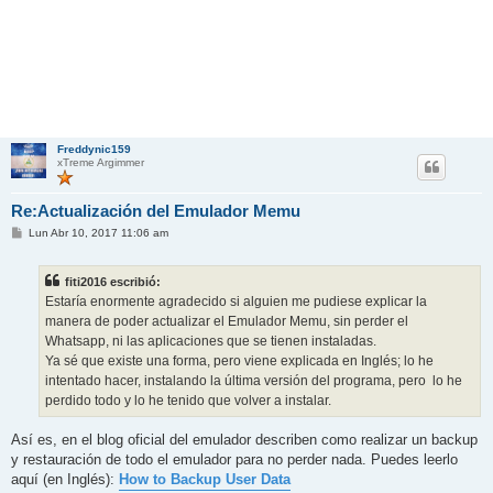
Freddynic159
xTreme Argimmer
Re:Actualización del Emulador Memu
M
Lun Abr 10, 2017 11:06 am
e
n
s
fiti2016 escribió:
a
j
Estaría enormente agradecido si alguien me pudiese explicar la
e
manera de poder actualizar el Emulador Memu, sin perder el
Whatsapp, ni las aplicaciones que se tienen instaladas.
Ya sé que existe una forma, pero viene explicada en Inglés; lo he
intentado hacer, instalando la última versión del programa, pero lo he
perdido todo y lo he tenido que volver a instalar.
Así es, en el blog oficial del emulador describen como realizar un backup
y restauración de todo el emulador para no perder nada. Puedes leerlo
aquí (en Inglés):
How to Backup User Data