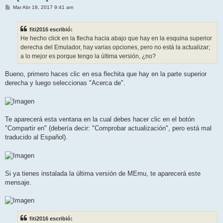
M
Mar Abr 18, 2017 9:41 am
e
n
s
fiti2016 escribió:
a
j
He hecho click en la flecha hacia abajo que hay en la esquina superior
e
derecha del Emulador, hay varias opciones, pero no está la actualizar;
a lo mejor es porque tengo la última versión, ¿no?
Bueno, primero haces clic en esa flechita que hay en la parte superior
derecha y luego seleccionas "Acerca de".
Te aparecerá esta ventana en la cual debes hacer clic en el botón
"Compartir en" (debería decir: "Comprobar actualización", pero está mal
traducido al Español).
Si ya tienes instalada la última versión de MEmu, te aparecerá este
mensaje.
fiti2016 escribió: