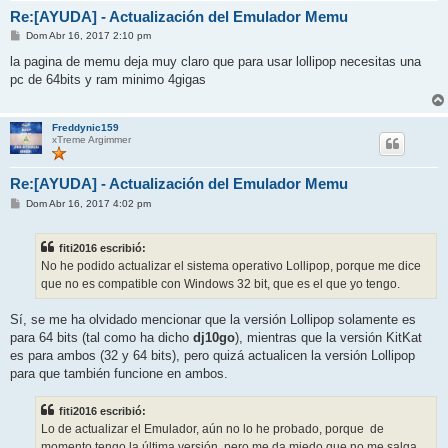
Re:[AYUDA] - Actualización del Emulador Memu
M
Dom Abr 16, 2017 2:10 pm
e
n
la pagina de memu deja muy claro que para usar lollipop necesitas una
s
pc de 64bits y ram minimo 4gigas
a
j
e
Freddynic159
xTreme Argimmer
Re:[AYUDA] - Actualización del Emulador Memu
M
Dom Abr 16, 2017 4:02 pm
e
n
s
fiti2016 escribió:
a
j
No he podido actualizar el sistema operativo Lollipop, porque me dice
e
que no es compatible con Windows 32 bit, que es el que yo tengo.
Sí, se me ha olvidado mencionar que la versión Lollipop solamente es
para 64 bits (tal como ha dicho
dj10go
), mientras que la versión KitKat
es para ambos (32 y 64 bits), pero quizá actualicen la versión Lollipop
para que también funcione en ambos.
fiti2016 escribió:
Lo de actualizar el Emulador, aún no lo he probado, porque de
momento tengo la última versión, pero me da miedo que no me salga.