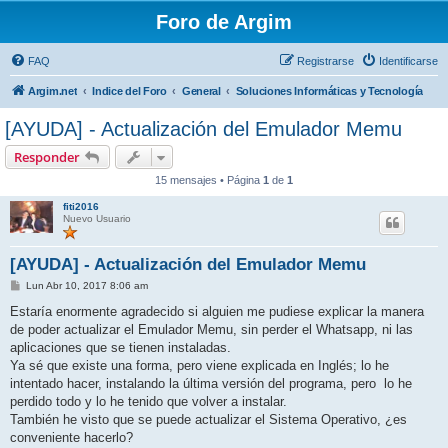
Foro de Argim
FAQ
Registrarse
Identificarse
Argim.net
Indice del Foro
General
Soluciones Informáticas y Tecnología
[AYUDA] - Actualización del Emulador Memu
Responder
15 mensajes • Página
1
de
1
fiti2016
Nuevo Usuario
[AYUDA] - Actualización del Emulador Memu
M
Lun Abr 10, 2017 8:06 am
e
n
Estaría enormente agradecido si alguien me pudiese explicar la manera
s
de poder actualizar el Emulador Memu, sin perder el Whatsapp, ni las
a
j
aplicaciones que se tienen instaladas.
e
Ya sé que existe una forma, pero viene explicada en Inglés; lo he
intentado hacer, instalando la última versión del programa, pero lo he
perdido todo y lo he tenido que volver a instalar.
También he visto que se puede actualizar el Sistema Operativo, ¿es
conveniente hacerlo?