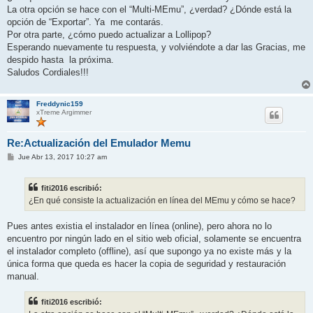
j
La otra opción se hace con el “Multi-MEmu”, ¿verdad? ¿Dónde está la
e
opción de “Exportar”. Ya me contarás.
Por otra parte, ¿cómo puedo actualizar a Lollipop?
Esperando nuevamente tu respuesta, y volviéndote a dar las Gracias, me
despido hasta la próxima.
Saludos Cordiales!!!
Freddynic159
xTreme Argimmer
Re:Actualización del Emulador Memu
M
Jue Abr 13, 2017 10:27 am
e
n
s
fiti2016 escribió:
a
j
¿En qué consiste la actualización en línea del MEmu y cómo se hace?
e
Pues antes existia el instalador en línea (online), pero ahora no lo
encuentro por ningún lado en el sitio web oficial, solamente se encuentra
el instalador completo (offline), así que supongo ya no existe más y la
única forma que queda es hacer la copia de seguridad y restauración
manual.
fiti2016 escribió: