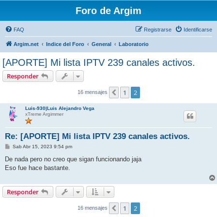
Foro de Argim
FAQ
Registrarse
Identificarse
Argim.net
Indice del Foro
General
Laboratorio
[APORTE] Mi lista IPTV 239 canales activos.
Responder
1
2
Anterior
16 mensajes
Luis-930|Luis Alejandro Vega
xTreme Argimmer
Re: [APORTE] Mi lista IPTV 239 canales activos.
M
Sab Abr 15, 2023 9:54 pm
e
n
De nada pero no creo que sigan funcionando jaja
s
Eso fue hace bastante.
a
j
e
Responder
1
2
Anterior
16 mensajes