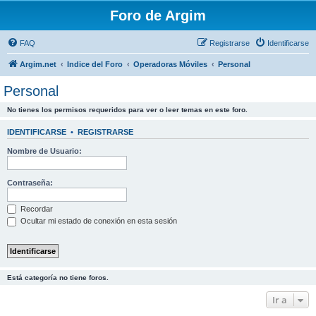
Foro de Argim
FAQ
Registrarse
Identificarse
Argim.net
Indice del Foro
Operadoras Móviles
Personal
Personal
No tienes los permisos requeridos para ver o leer temas en este foro.
IDENTIFICARSE
•
REGISTRARSE
Nombre de Usuario:
Contraseña:
Recordar
Ocultar mi estado de conexión en esta sesión
Está categoría no tiene foros.
Ir a