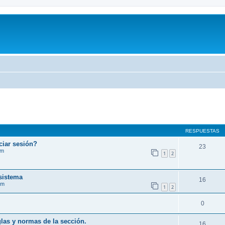
RESPUESTAS
ciar sesión?
23
im
1
2
sistema
16
im
1
2
0
 y normas de la sección.
16