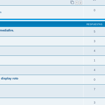
1
2
0
im
RESPUESTAS
mediafire.
5
3
4
1
4
 display roto
0
7
3