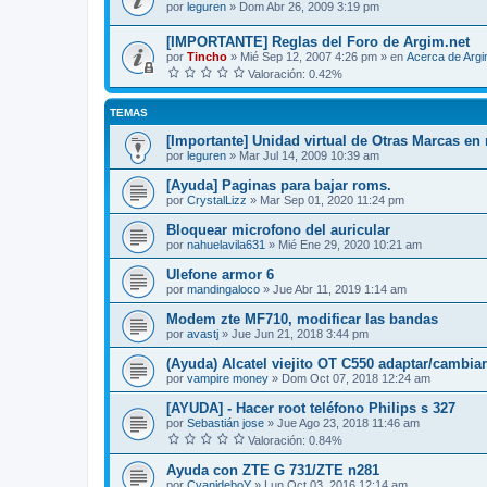
por
leguren
»
Dom Abr 26, 2009 3:19 pm
[IMPORTANTE] Reglas del Foro de Argim.net
por
Tincho
»
Mié Sep 12, 2007 4:26 pm
» en
Acerca de Arg
Valoración: 0.42%
TEMAS
[Importante] Unidad virtual de Otras Marcas en 
por
leguren
»
Mar Jul 14, 2009 10:39 am
[Ayuda] Paginas para bajar roms.
por
CrystalLizz
»
Mar Sep 01, 2020 11:24 pm
Bloquear microfono del auricular
por
nahuelavila631
»
Mié Ene 29, 2020 10:21 am
Ulefone armor 6
por
mandingaloco
»
Jue Abr 11, 2019 1:14 am
Modem zte MF710, modificar las bandas
por
avastj
»
Jue Jun 21, 2018 3:44 pm
(Ayuda) Alcatel viejito OT C550 adaptar/cambiar
por
vampire money
»
Dom Oct 07, 2018 12:24 am
[AYUDA] - Hacer root teléfono Philips s 327
por
Sebastián jose
»
Jue Ago 23, 2018 11:46 am
Valoración: 0.84%
Ayuda con ZTE G 731/ZTE n281
por
CyanideboY
»
Lun Oct 03, 2016 12:14 am