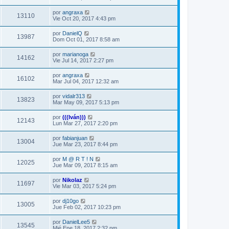
por
angraxa
13110
Vie Oct 20, 2017 4:43 pm
por
DanielQ
13987
Dom Oct 01, 2017 8:58 am
por
marianoga
14162
Vie Jul 14, 2017 2:27 pm
por
angraxa
16102
Mar Jul 04, 2017 12:32 am
por
vidalr313
13823
Mar May 09, 2017 5:13 pm
por
(((Iván)))
12143
Lun Mar 27, 2017 2:20 pm
por
fabianjuan
13004
Jue Mar 23, 2017 8:44 pm
por
M @ R T ! N
12025
Jue Mar 09, 2017 8:15 am
por
Nikolaz­
11697
Vie Mar 03, 2017 5:24 pm
por
dj10go
13005
Jue Feb 02, 2017 10:23 pm
por
DanielLee5
13545
Mié Ene 18, 2017 2:32 pm