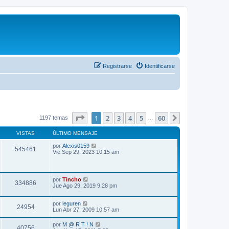
Registrarse
Identificarse
Página
1
de
60
1
2
3
4
5
60
Siguiente
1197 temas
…
VISTAS
ÚLTIMO MENSAJE
por
Alexis0159
545461
Vie Sep 29, 2023 10:15 am
por
Tincho
334886
Jue Ago 29, 2019 9:28 pm
por
leguren
24954
Lun Abr 27, 2009 10:57 am
por
M @ R T ! N
40756