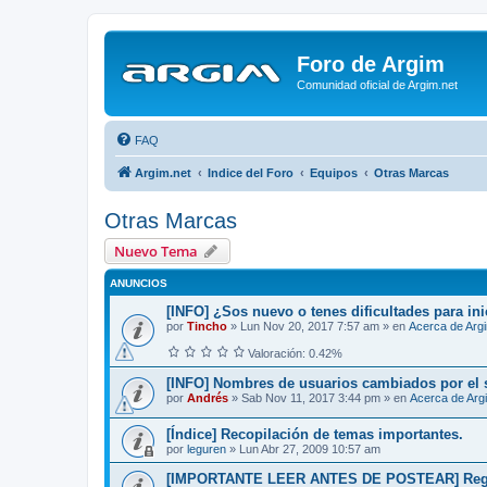
Foro de Argim
Comunidad oficial de Argim.net
FAQ
Argim.net
Indice del Foro
Equipos
Otras Marcas
Otras Marcas
Nuevo Tema
ANUNCIOS
[INFO] ¿Sos nuevo o tenes dificultades para ini
por
Tincho
»
Lun Nov 20, 2017 7:57 am
» en
Acerca de Arg
Valoración: 0.42%
[INFO] Nombres de usuarios cambiados por el 
por
Andrés
»
Sab Nov 11, 2017 3:44 pm
» en
Acerca de Arg
[Índice] Recopilación de temas importantes.
por
leguren
»
Lun Abr 27, 2009 10:57 am
[IMPORTANTE LEER ANTES DE POSTEAR] Reglas