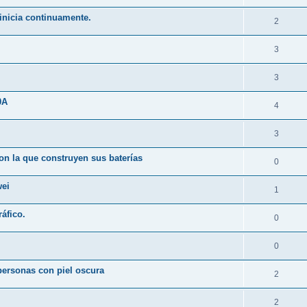
inicia continuamente.
2
3
3
0A
4
3
on la que construyen sus baterías
0
wei
1
áfico.
0
0
 personas con piel oscura
2
2