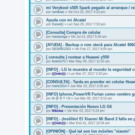
mi Verykool s505 Spark pegado al arranque / re
por
ramikatz
»
Vie Oct 20, 2017 4:23 pm
Ayuda con mi Alcatel
por
DanielQ
»
Lun Sep 25, 2017 7:53 pm
[Consulta] Compra de celular
por
marianoga
»
Vie Jul 14, 2017 5:49 am
[AYUDA] - Backup o rom stock para Alcatel 406
por
DESIRE2301
»
Vie Feb 17, 2017 9:04 am
[ consulta ] rootear a Huawei y550
por
fede0270
»
Mar May 09, 2017 11:03 am
[INFO] - LG le muestra al mundo la seguridad c
por
(((Iván)))
»
Lun Mar 27, 2017 2:20 pm
[CONSULTA] - Tarda en prender mi celular Hua
por
mark2014
»
Jue Mar 23, 2017 2:36 am
[INFO] Iphone,PowerVR Furian como cerebro gr
por
M @ R T ! N
»
Jue Mar 09, 2017 8:15 am
[INFO] - Presentación Nuevo LG G6
por
Nikolaz­
»
Vie Mar 03, 2017 5:24 pm
[INFO] - ¡Insólito! El Xiaomi Mi Band 2 falla en
por
(((Iván)))
»
Mar Ene 31, 2017 10:34 am
[OPINIÓN] - Qué tal son los móviles "xiaomi"