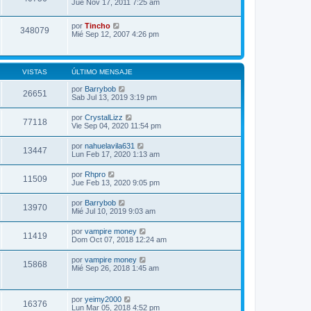
Jue Nov 17, 2011 7:25 am
por
Tincho
348079
Mié Sep 12, 2007 4:26 pm
VISTAS
ÚLTIMO MENSAJE
por
Barrybob
26651
Sab Jul 13, 2019 3:19 pm
por
CrystalLizz
77118
Vie Sep 04, 2020 11:54 pm
por
nahuelavila631
13447
Lun Feb 17, 2020 1:13 am
por
Rhpro
11509
Jue Feb 13, 2020 9:05 pm
por
Barrybob
13970
Mié Jul 10, 2019 9:03 am
por
vampire money
11419
Dom Oct 07, 2018 12:24 am
por
vampire money
15868
Mié Sep 26, 2018 1:45 am
por
yeimy2000
16376
Lun Mar 05, 2018 4:52 pm