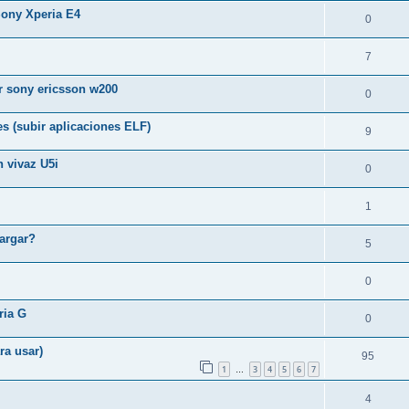
 Sony Xperia E4
0
7
ar sony ericsson w200
0
es (subir aplicaciones ELF)
9
 vivaz U5i
0
1
argar?
5
0
ria G
0
ra usar)
95
1
3
4
5
6
7
…
4