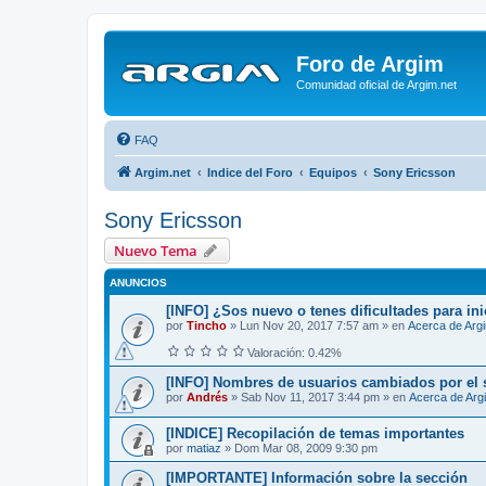
Foro de Argim
Comunidad oficial de Argim.net
FAQ
Argim.net
Indice del Foro
Equipos
Sony Ericsson
Sony Ericsson
Nuevo Tema
ANUNCIOS
[INFO] ¿Sos nuevo o tenes dificultades para ini
por
Tincho
»
Lun Nov 20, 2017 7:57 am
» en
Acerca de Arg
Valoración: 0.42%
[INFO] Nombres de usuarios cambiados por el 
por
Andrés
»
Sab Nov 11, 2017 3:44 pm
» en
Acerca de Arg
[INDICE] Recopilación de temas importantes
por
matiaz
»
Dom Mar 08, 2009 9:30 pm
[IMPORTANTE] Información sobre la sección