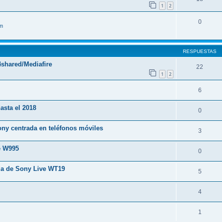
1
2
0
im
RESPUESTAS
shared/Mediafire
22
1
2
6
hasta el 2018
0
ny centrada en teléfonos móviles
3
e W995
0
ia de Sony Live WT19
5
4
1