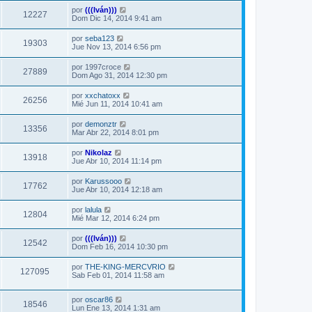
por
(((Iván)))
12227
Dom Dic 14, 2014 9:41 am
por
seba123
19303
Jue Nov 13, 2014 6:56 pm
por
1997croce
27889
Dom Ago 31, 2014 12:30 pm
por
xxchatoxx
26256
Mié Jun 11, 2014 10:41 am
por
demonztr
13356
Mar Abr 22, 2014 8:01 pm
por
Nikolaz­
13918
Jue Abr 10, 2014 11:14 pm
por
Karussooo
17762
Jue Abr 10, 2014 12:18 am
por
lalula
12804
Mié Mar 12, 2014 6:24 pm
por
(((Iván)))
12542
Dom Feb 16, 2014 10:30 pm
por
THE-KING-MERCVRIO
127095
Sab Feb 01, 2014 11:58 am
por
oscar86
18546
Lun Ene 13, 2014 1:31 am