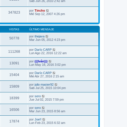
Sab Jun 26, 2010 2:42 am
por
Tincho
347823
Mié Sep 12, 2007 4:26 pm
VISTAS
ÚLTIMO MENSAJE
por
thejava
50778
Mar Jun 05, 2012 4:23 pm
por
Darío CARP
111268
Lun Ago 22, 2016 12:22 am
por
(((Iván)))
13091
Lun May 16, 2016 3:02 pm
por
Darío CARP
15404
Mié Abr 27, 2016 2:15 am
por
julio master92
15809
Sab Jul 25, 2015 10:04 pm
por
sero
18399
Jue Jul 02, 2015 7:59 pm
por
sero
16506
Mar Jun 23, 2015 8:56 am
por
Joe!!
17874
Lun Feb 23, 2015 6:32 am