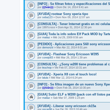
[INFO] - Se filtran fotos y especificaciones del
por
(((Iván)))
»
Dom Dic 14, 2014 9:41 am
[AYUDA] rootear Sony xperia tipo
por
seba123
»
Dom Nov 09, 2014 12:07 am
[CONSULTA] - Tener Internet gratis en mi celul
por
1997croce
»
Dom Ago 31, 2014 12:30 pm
[GUIA] Toda la info sobre Elf Pack MOD by Tart
por
matiaz
»
Mié Jul 29, 2009 8:56 am
[PEDIDO] - Aplicaciones para S60 sony ericsson
por
demonztr
»
Mar Abr 22, 2014 8:01 pm
[AYUDA] - Flashear Sony Ericsson W395
por
conejo83
»
Mié Mar 26, 2014 1:39 am
[CONSULTA] - ¿Sony w200 tiene problemas al c
por
leuchop
»
Vie Feb 07, 2014 10:31 am
[AYUDA] - Xperia X8 con el touch loco!
por
lalula
»
Mié Mar 12, 2014 6:24 pm
[INFO] - Se filtra imagen de un nuevo Sony Xpe
por
(((Iván)))
»
Dom Feb 16, 2014 10:30 pm
[GUIA] Subir ELF a W200 (pack con elf listos pa
por
matiaz
»
Sab Mar 07, 2009 1:23 pm
[AYUDA] - Liberar sony ericsson ck15a
por
oscar86
»
Jue Dic 26, 2013 10:46 am