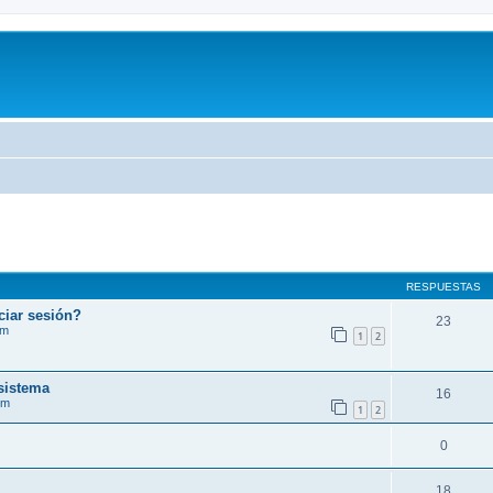
RESPUESTAS
ciar sesión?
23
im
1
2
sistema
16
im
1
2
0
18