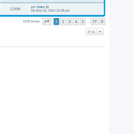
por
Halen
12498
Vie Ene 10, 2014 10:38 pm
Página
1
de
77
1
2
3
4
5
77
Siguiente
1539 temas
…
Ir a