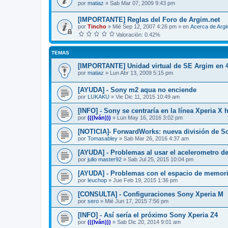
por
matiaz
»
Sab Mar 07, 2009 9:43 pm
[IMPORTANTE] Reglas del Foro de Argim.net
por
Tincho
»
Mié Sep 12, 2007 4:26 pm
» en
Acerca de Arg
Valoración: 0.42%
TEMAS
[IMPORTANTE] Unidad virtual de SE Argim en 4
por
matiaz
»
Lun Abr 13, 2009 5:15 pm
[AYUDA] - Sony m2 aqua no enciende
por
LUKAKU
»
Vie Dic 11, 2015 10:49 am
[INFO] - Sony se centraría en la línea Xperia X 
por
(((Iván)))
»
Lun May 16, 2016 3:02 pm
[NOTICIA]- ForwardWorks: nueva división de So
por
Tomasabley
»
Sab Mar 26, 2016 4:37 am
[AYUDA] - Problemas al usar el acelerometro d
por
julio master92
»
Sab Jul 25, 2015 10:04 pm
[AYUDA] - Problemas con el espacio de memor
por
leuchop
»
Jue Feb 19, 2015 1:36 pm
[CONSULTA] - Configuraciones Sony Xperia M
por
sero
»
Mié Jun 17, 2015 7:56 pm
[INFO] - Así sería el próximo Sony Xperia Z4
por
(((Iván)))
»
Sab Dic 20, 2014 9:01 am