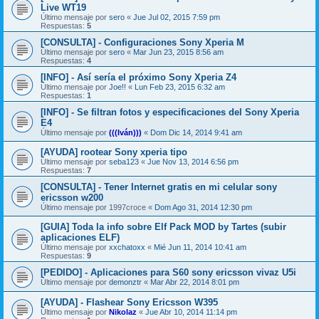
Live WT19
Último mensaje por
sero
«
Jue Jul 02, 2015 7:59 pm
Respuestas:
5
[CONSULTA] - Configuraciones Sony Xperia M
Último mensaje por
sero
«
Mar Jun 23, 2015 8:56 am
Respuestas:
4
[INFO] - Así sería el próximo Sony Xperia Z4
Último mensaje por
Joe!!
«
Lun Feb 23, 2015 6:32 am
Respuestas:
1
[INFO] - Se filtran fotos y especificaciones del Sony Xperia
E4
Último mensaje por
(((Iván)))
«
Dom Dic 14, 2014 9:41 am
[AYUDA] rootear Sony xperia tipo
Último mensaje por
seba123
«
Jue Nov 13, 2014 6:56 pm
Respuestas:
7
[CONSULTA] - Tener Internet gratis en mi celular sony
ericsson w200
Último mensaje por
1997croce
«
Dom Ago 31, 2014 12:30 pm
[GUIA] Toda la info sobre Elf Pack MOD by Tartes (subir
aplicaciones ELF)
Último mensaje por
xxchatoxx
«
Mié Jun 11, 2014 10:41 am
Respuestas:
9
[PEDIDO] - Aplicaciones para S60 sony ericsson vivaz U5i
Último mensaje por
demonztr
«
Mar Abr 22, 2014 8:01 pm
[AYUDA] - Flashear Sony Ericsson W395
Último mensaje por
Nikolaz­
«
Jue Abr 10, 2014 11:14 pm