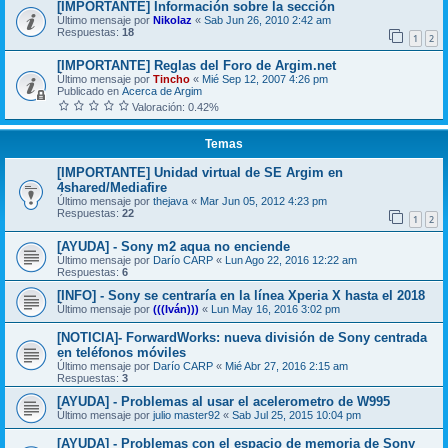
[IMPORTANTE] Información sobre la sección
Último mensaje por
Nikolaz­
«
Sab Jun 26, 2010 2:42 am
Respuestas:
18
1
2
[IMPORTANTE] Reglas del Foro de Argim.net
Último mensaje por
Tincho
«
Mié Sep 12, 2007 4:26 pm
Publicado en
Acerca de Argim
Valoración: 0.42%
Temas
[IMPORTANTE] Unidad virtual de SE Argim en
4shared/Mediafire
Último mensaje por
thejava
«
Mar Jun 05, 2012 4:23 pm
Respuestas:
22
1
2
[AYUDA] - Sony m2 aqua no enciende
Último mensaje por
Darío CARP
«
Lun Ago 22, 2016 12:22 am
Respuestas:
6
[INFO] - Sony se centraría en la línea Xperia X hasta el 2018
Último mensaje por
(((Iván)))
«
Lun May 16, 2016 3:02 pm
[NOTICIA]- ForwardWorks: nueva división de Sony centrada
en teléfonos móviles
Último mensaje por
Darío CARP
«
Mié Abr 27, 2016 2:15 am
Respuestas:
3
[AYUDA] - Problemas al usar el acelerometro de W995
Último mensaje por
julio master92
«
Sab Jul 25, 2015 10:04 pm
[AYUDA] - Problemas con el espacio de memoria de Sony