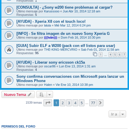
Respuestas:
1
[CONSULTA] - ¿Sony w200 tiene problemas al cargar?
Último mensaje por
Karussooo
«
Jue Abr 10, 2014 12:18 am
Respuestas:
5
[AYUDA] - Xperia X8 con el touch loco!
Último mensaje por
lalula
«
Mié Mar 12, 2014 6:24 pm
[INFO] - Se filtra imagen de un nuevo Sony Xperia G
Último mensaje por
(((Iván)))
«
Dom Feb 16, 2014 10:30 pm
[GUIA] Subir ELF a W200 (pack con elf listos para usar)
Último mensaje por
THE-KING-MERCVRIO
«
Sab Feb 01, 2014 11:58 am
Respuestas:
95
1
4
5
6
7
…
[AYUDA] - Liberar sony ericsson ck15a
Último mensaje por
oscar86
«
Lun Ene 13, 2014 1:31 am
Respuestas:
4
Sony confirma conversaciones con Microsoft para lanzar un
Windows Phone
Último mensaje por
Halen
«
Vie Ene 10, 2014 10:38 pm
Nuevo Tema
Página
1
de
77
1
2
3
4
5
77
Siguiente
1539 temas
…
Ir a
PERMISOS DEL FORO