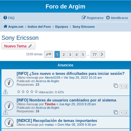
Foro de Argim
FAQ
Registrarse
Identificarse
Argim.net
Indice del Foro
Equipos
Sony Ericsson
Sony Ericsson
Nuevo Tema
Página
1
de
77
1
2
3
4
5
77
Siguiente
1539 temas
…
Anuncios
[INFO] ¿Sos nuevo o tenes dificultades para iniciar sesión?
Último mensaje por
Alexis0159
«
Vie Sep 29, 2023 10:15 am
Publicado en
Acerca de Argim
Respuestas:
23
1
2
Valoración: 0.42%
[INFO] Nombres de usuarios cambiados por el sistema
Último mensaje por
Tincho
«
Jue Ago 29, 2019 9:28 pm
Publicado en
Acerca de Argim
Respuestas:
16
1
2
[INDICE] Recopilación de temas importantes
Último mensaje por
matiaz
«
Dom Mar 08, 2009 9:30 pm