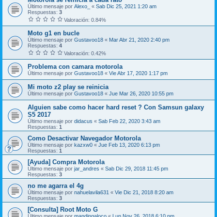
Último mensaje por
Alexo_
«
Sab Dic 25, 2021 1:20 am
Respuestas:
3
Valoración: 0.84%
Moto g1 en bucle
Último mensaje por
Gustavoo18
«
Mar Abr 21, 2020 2:40 pm
Respuestas:
4
Valoración: 0.42%
Problema con camara motorola
Último mensaje por
Gustavoo18
«
Vie Abr 17, 2020 1:17 pm
Mi moto z2 play se reinicia
Último mensaje por
Gustavoo18
«
Jue Mar 26, 2020 10:55 pm
Alguien sabe como hacer hard reset ? Con Samsun galaxy
S5 2017
Último mensaje por
didacus
«
Sab Feb 22, 2020 3:43 am
Respuestas:
1
Como Desactivar Navegador Motorola
Último mensaje por
kazxw0
«
Jue Feb 13, 2020 6:13 pm
Respuestas:
1
[Ayuda] Compra Motorola
Último mensaje por
jar_andres
«
Sab Dic 29, 2018 11:45 pm
Respuestas:
3
no me agarra el 4g
Último mensaje por
nahuelavila631
«
Vie Dic 21, 2018 8:20 am
Respuestas:
3
[Consulta] Root Moto G
Último mensaje por
mandingaloco
«
Lun Nov 26, 2018 6:10 pm