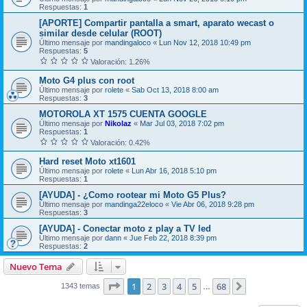
Respuestas:
1
[APORTE] Compartir pantalla a smart, aparato wecast o
similar desde celular (ROOT)
Último mensaje por
mandingaloco
«
Lun Nov 12, 2018 10:49 pm
Respuestas:
5
Valoración: 1.26%
Moto G4 plus con root
Último mensaje por
rolete
«
Sab Oct 13, 2018 8:00 am
Respuestas:
3
MOTOROLA XT 1575 CUENTA GOOGLE
Último mensaje por
Nikolaz­
«
Mar Jul 03, 2018 7:02 pm
Respuestas:
1
Valoración: 0.42%
Hard reset Moto xt1601
Último mensaje por
rolete
«
Lun Abr 16, 2018 5:10 pm
Respuestas:
1
[AYUDA] - ¿Como rootear mi Moto G5 Plus?
Último mensaje por
mandinga22eloco
«
Vie Abr 06, 2018 9:28 pm
Respuestas:
3
[AYUDA] - Conectar moto z play a TV led
Último mensaje por
dann
«
Jue Feb 22, 2018 8:39 pm
Respuestas:
2
Nuevo Tema
Página
1
de
68
1
2
3
4
5
68
Siguiente
1343 temas
…