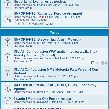
[Importante] Leer antes de postear.
Último mensaje por
Edooo
«
Mar Jun 23, 2009 6:32 pm
Respuestas:
11
[IMPORTANTE] Reglas del Foro de Argim.net
Último mensaje por
Tincho
«
Mié Sep 12, 2007 4:26 pm
Publicado en
Acerca de Argim
Valoración: 0.42%
Temas
[IMPORTANTE] Disco virtual Argim Motorola
Último mensaje por
dj10go
«
Mié Dic 25, 2013 8:36 pm
Respuestas:
11
[GUÍA] - Configuración WAP gratis https para p2k, linux
based y Android (Personal)
Último mensaje por
maximilianoh
«
Mié Nov 21, 2012 1:31 pm
Respuestas:
32
1
2
3
[GUIA] Configuración MMS Motorola Para Personal Con
Android.
Último mensaje por
Lucas!
«
Vie Nov 11, 2011 2:11 pm
Respuestas:
8
[RECOPILACION ANDROID ] ROMs, Guías, Tutoriales y
Aportes
Último mensaje por
Blink 182
«
Jue Sep 08, 2011 12:57 am
[ ayuda ] Motorola One Fusion rootear
Último mensaje por
relokoklk
«
Dom Feb 20, 2022 11:04 am
Motorola se reinicia a cada rato