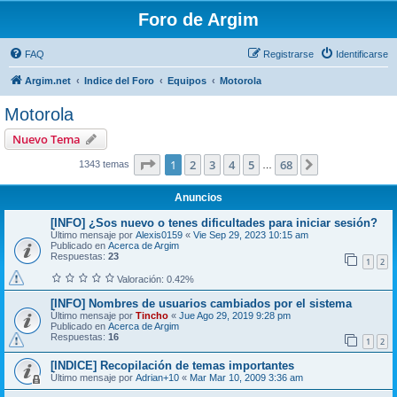
Foro de Argim
FAQ
Registrarse
Identificarse
Argim.net
Indice del Foro
Equipos
Motorola
Motorola
Nuevo Tema
Página
1
de
68
1
2
3
4
5
68
Siguiente
1343 temas
…
Anuncios
[INFO] ¿Sos nuevo o tenes dificultades para iniciar sesión?
Último mensaje por
Alexis0159
«
Vie Sep 29, 2023 10:15 am
Publicado en
Acerca de Argim
Respuestas:
23
1
2
Valoración: 0.42%
[INFO] Nombres de usuarios cambiados por el sistema
Último mensaje por
Tincho
«
Jue Ago 29, 2019 9:28 pm
Publicado en
Acerca de Argim
Respuestas:
16
1
2
[INDICE] Recopilación de temas importantes
Último mensaje por
Adrian+10
«
Mar Mar 10, 2009 3:36 am