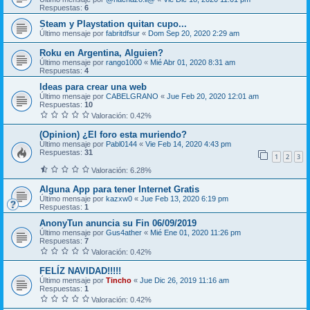
Respuestas:
6
Steam y Playstation quitan cupo...
Último mensaje por
fabritdfsur
«
Dom Sep 20, 2020 2:29 am
Roku en Argentina, Alguien?
Último mensaje por
rango1000
«
Mié Abr 01, 2020 8:31 am
Respuestas:
4
Ideas para crear una web
Último mensaje por
CABELGRANO
«
Jue Feb 20, 2020 12:01 am
Respuestas:
10
Valoración: 0.42%
(Opinion) ¿El foro esta muriendo?
Último mensaje por
Pabl0144
«
Vie Feb 14, 2020 4:43 pm
Respuestas:
31
1
2
3
Valoración: 6.28%
Alguna App para tener Internet Gratis
Último mensaje por
kazxw0
«
Jue Feb 13, 2020 6:19 pm
Respuestas:
1
AnonyTun anuncia su Fin 06/09/2019
Último mensaje por
Gus4ather
«
Mié Ene 01, 2020 11:26 pm
Respuestas:
7
Valoración: 0.42%
FELÍZ NAVIDAD!!!!!
Último mensaje por
Tincho
«
Jue Dic 26, 2019 11:16 am
Respuestas:
1
Valoración: 0.42%