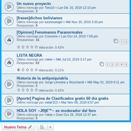
Un nuevo proyecto
Último mensaje por
Teto10
«
Lun Dic 16, 2019 12:10 pm
Respuestas:
3
[frases]dichos bolivianos
Último mensaje por
turetooangel
«
Mié Nov 20, 2019 3:33 pm
Respuestas:
9
[Opinion] Fenomenos Paranormales
Último mensaje por
Convene
«
Lun Oct 14, 2019 7:09 pm
Respuestas:
15
1
2
Valoración: 0.42%
LISTA NEGRA
Último mensaje por
rolete
«
Mié Jul 10, 2019 3:17 pm
Respuestas:
63
1
2
3
4
5
Valoración: 9.21%
Historia de la antipsiquiatría
Último mensaje por
Jorge Lemoine y Bosshardt
«
Mié May 01, 2019 9:11 am
Respuestas:
2
Valoración: 0.42%
[Aporte] Pagina de Clasificados gratis 60 dia gratis
Último mensaje por
vidalr313
«
Mar Nov 06, 2018 8:57 pm
HOLA SOY ~J0§€™~ ex moderador del foro
Último mensaje por
rolete
«
Dom Oct 28, 2018 12:37 am
Respuestas:
5
Nuevo Tema