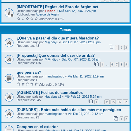
[IMPORTANTE] Reglas del Foro de Argim.net
Último mensaje por
Tincho
«
Mié Sep 12, 2007 4:26 pm
Publicado en
Acerca de Argim
Valoración: 0.42%
Temas
¿Que va a pasar el dia que muera Maradona?
Último mensaje por
M@ndiyu
«
Sab Oct 07, 2023 12:03 pm
Respuestas:
43
1
2
3
[Propuesta] Que opinas del user de arriba?
Último mensaje por
M@ndiyu
«
Sab Oct 07, 2023 11:56 am
Respuestas:
125
1
6
7
8
9
…
que piensan?
Último mensaje por
mandingaloco
«
Vie Mar 11, 2022 1:19 am
Respuestas:
1
Valoración: 0.42%
[AGENDATE] Fechas de cumpleaños
Último mensaje por
Hayabusa2
«
Mié Feb 16, 2022 5:24 pm
Respuestas:
545
1
34
35
36
37
…
[DUENDES] - Entre más hablo de ellos más me persiguen
Último mensaje por
mandingaloco
«
Vie Dic 24, 2021 2:12 am
Respuestas:
23
1
2
Compras en el exterior
Último mensaje por
@hachazo.li@
«
Vie Dic 18, 2020 11:01 pm