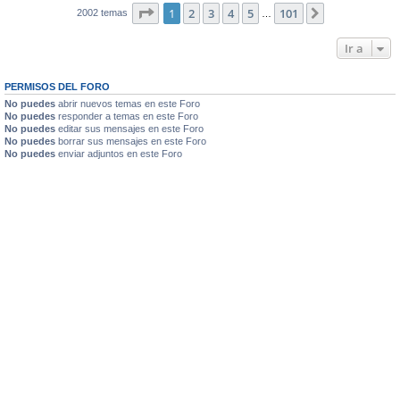
Página
1
de
101
1
2
3
4
5
101
Siguiente
2002 temas
…
Ir a
PERMISOS DEL FORO
No puedes
abrir nuevos temas en este Foro
No puedes
responder a temas en este Foro
No puedes
editar sus mensajes en este Foro
No puedes
borrar sus mensajes en este Foro
No puedes
enviar adjuntos en este Foro