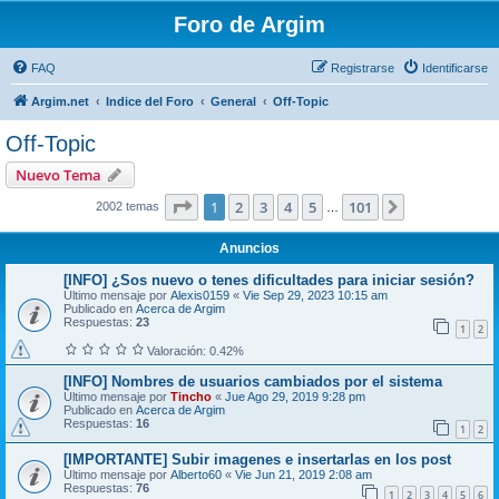
Foro de Argim
FAQ
Registrarse
Identificarse
Argim.net
Indice del Foro
General
Off-Topic
Off-Topic
Nuevo Tema
Página
1
de
101
1
2
3
4
5
101
Siguiente
2002 temas
…
Anuncios
[INFO] ¿Sos nuevo o tenes dificultades para iniciar sesión?
Último mensaje por
Alexis0159
«
Vie Sep 29, 2023 10:15 am
Publicado en
Acerca de Argim
Respuestas:
23
1
2
Valoración: 0.42%
[INFO] Nombres de usuarios cambiados por el sistema
Último mensaje por
Tincho
«
Jue Ago 29, 2019 9:28 pm
Publicado en
Acerca de Argim
Respuestas:
16
1
2
[IMPORTANTE] Subir imagenes e insertarlas en los post
Último mensaje por
Alberto60
«
Vie Jun 21, 2019 2:08 am
Respuestas:
76
1
2
3
4
5
6