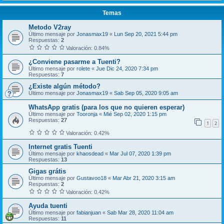
Temas
Metodo V2ray
Último mensaje por
Jonasmax19
«
Lun Sep 20, 2021 5:44 pm
Respuestas:
2
Valoración: 0.84%
¿Conviene pasarme a Tuenti?
Último mensaje por
rolete
«
Jue Dic 24, 2020 7:34 pm
Respuestas:
7
¿Existe algún método?
Último mensaje por
Jonasmax19
«
Sab Sep 05, 2020 9:05 am
WhatsApp gratis (para los que no quieren esperar)
Último mensaje por
Tooronja
«
Mié Sep 02, 2020 1:15 pm
Respuestas:
27
1
2
Valoración: 0.42%
Internet gratis Tuenti
Último mensaje por
khaosdead
«
Mar Jul 07, 2020 1:39 pm
Respuestas:
13
Gigas grátis
Último mensaje por
Gustavoo18
«
Mar Abr 21, 2020 3:15 am
Respuestas:
2
Valoración: 0.42%
Ayuda tuenti
Último mensaje por
fabianjuan
«
Sab Mar 28, 2020 11:04 am
Respuestas:
11