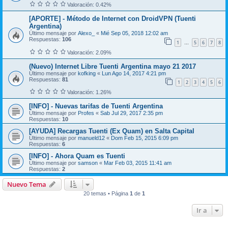
Valoración: 0.42%
[APORTE] - Método de Internet con DroidVPN (Tuenti
Argentina)
Último mensaje por
Alexo_
«
Mié Sep 05, 2018 12:02 am
Respuestas:
106
1
5
6
7
8
…
Valoración: 2.09%
(Nuevo) Internet Libre Tuenti Argentina mayo 21 2017
Último mensaje por
kofking
«
Lun Ago 14, 2017 4:21 pm
Respuestas:
81
1
2
3
4
5
6
Valoración: 1.26%
[INFO] - Nuevas tarifas de Tuenti Argentina
Último mensaje por
Profes
«
Sab Jul 29, 2017 2:35 pm
Respuestas:
10
[AYUDA] Recargas Tuenti (Ex Quam) en Salta Capital
Último mensaje por
manueld12
«
Dom Feb 15, 2015 6:09 pm
Respuestas:
6
[INFO] - Ahora Quam es Tuenti
Último mensaje por
samson
«
Mar Feb 03, 2015 11:41 am
Respuestas:
2
Nuevo Tema
20 temas • Página
1
de
1
Ir a