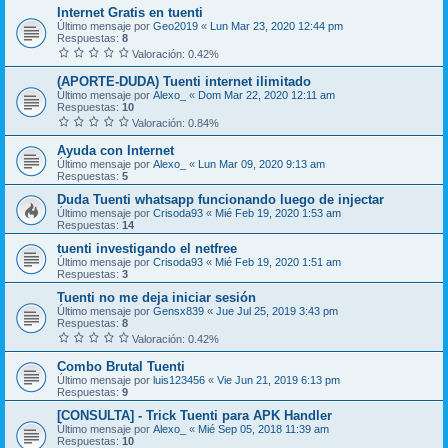
Internet Gratis en tuenti
Último mensaje por
Geo2019
«
Lun Mar 23, 2020 12:44 pm
Respuestas:
8
Valoración: 0.42%
(APORTE-DUDA) Tuenti internet ilimitado
Último mensaje por
Alexo_
«
Dom Mar 22, 2020 12:11 am
Respuestas:
10
Valoración: 0.84%
Ayuda con Internet
Último mensaje por
Alexo_
«
Lun Mar 09, 2020 9:13 am
Respuestas:
5
Duda Tuenti whatsapp funcionando luego de injectar
Último mensaje por
Crisoda93
«
Mié Feb 19, 2020 1:53 am
Respuestas:
14
tuenti investigando el netfree
Último mensaje por
Crisoda93
«
Mié Feb 19, 2020 1:51 am
Respuestas:
3
Tuenti no me deja iniciar sesión
Último mensaje por
Gensx839
«
Jue Jul 25, 2019 3:43 pm
Respuestas:
8
Valoración: 0.42%
Combo Brutal Tuenti
Último mensaje por
luis123456
«
Vie Jun 21, 2019 6:13 pm
Respuestas:
9
[CONSULTA] - Trick Tuenti para APK Handler
Último mensaje por
Alexo_
«
Mié Sep 05, 2018 11:39 am
Respuestas:
10