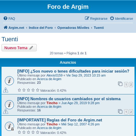
Foro de Argim
FAQ
Registrarse
Identificarse
Argim.net
Indice del Foro
Operadoras Móviles
Tuenti
Tuenti
Nuevo Tema
20 temas • Página
1
de
1
Anuncios
[INFO] ¿Sos nuevo o tenes dificultades para iniciar sesión?
Último mensaje por
Alexis0159
«
Vie Sep 29, 2023 10:15 am
Publicado en
Acerca de Argim
Respuestas:
23
1
2
Valoración: 0.42%
[INFO] Nombres de usuarios cambiados por el sistema
Último mensaje por
Tincho
«
Jue Ago 29, 2019 9:28 pm
Publicado en
Acerca de Argim
Respuestas:
16
1
2
[IMPORTANTE] Reglas del Foro de Argim.net
Último mensaje por
Tincho
«
Mié Sep 12, 2007 4:26 pm
Publicado en
Acerca de Argim
Valoración: 0.42%