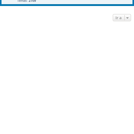
Temas:
2709
Ir a