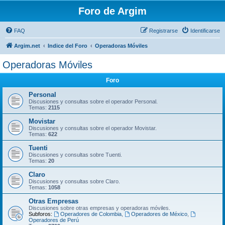
Foro de Argim
FAQ
Registrarse
Identificarse
Argim.net
Indice del Foro
Operadoras Móviles
Operadoras Móviles
Foro
Personal
Discusiones y consultas sobre el operador Personal.
Temas:
2115
Movistar
Discusiones y consultas sobre el operador Movistar.
Temas:
622
Tuenti
Discusiones y consultas sobre Tuenti.
Temas:
20
Claro
Discusiones y consultas sobre Claro.
Temas:
1058
Otras Empresas
Discusiones sobre otras empresas y operadoras móviles.
Subforos:
Operadores de Colombia
,
Operadores de México
,
Operadores de Perú