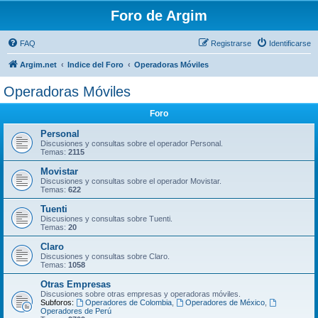
Foro de Argim
FAQ
Registrarse
Identificarse
Argim.net
Indice del Foro
Operadoras Móviles
Operadoras Móviles
Foro
Personal
Discusiones y consultas sobre el operador Personal.
Temas:
2115
Movistar
Discusiones y consultas sobre el operador Movistar.
Temas:
622
Tuenti
Discusiones y consultas sobre Tuenti.
Temas:
20
Claro
Discusiones y consultas sobre Claro.
Temas:
1058
Otras Empresas
Discusiones sobre otras empresas y operadoras móviles.
Subforos:
Operadores de Colombia
,
Operadores de México
,
Operadores de Perú