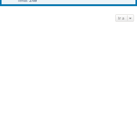
Temas:
2709
Ir a