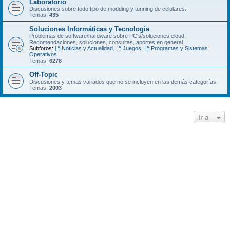
Laboratorio
Discusiones sobre todo tipo de modding y tunning de celulares.
Temas:
435
Soluciones Informáticas y Tecnología
Problemas de software/hardware sobre PC's/soluciones cloud.
Recomendaciones, soluciones, consultas, aportes en general.
Subforos:
Noticias y Actualidad
,
Juegos
,
Programas y Sistemas
Operativos
Temas:
6278
Off-Topic
Discusiones y temas variados que no se incluyen en las demás categorí­as.
Temas:
2003
Ir a