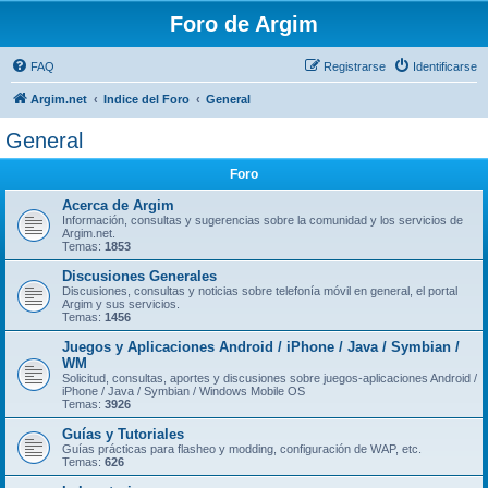
Foro de Argim
FAQ
Registrarse
Identificarse
Argim.net
Indice del Foro
General
General
Foro
Acerca de Argim
Información, consultas y sugerencias sobre la comunidad y los servicios de
Argim.net.
Temas:
1853
Discusiones Generales
Discusiones, consultas y noticias sobre telefonía móvil en general, el portal
Argim y sus servicios.
Temas:
1456
Juegos y Aplicaciones Android / iPhone / Java / Symbian /
WM
Solicitud, consultas, aportes y discusiones sobre juegos-aplicaciones Android /
iPhone / Java / Symbian / Windows Mobile OS
Temas:
3926
Guías y Tutoriales
Guí­as prácticas para flasheo y modding, configuración de WAP, etc.
Temas:
626