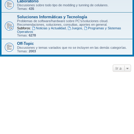
Laboratorio
Discusiones sobre todo tipo de modding y tunning de celulares.
Temas:
435
Soluciones Informáticas y Tecnología
Problemas de software/hardware sobre PC's/soluciones cloud.
Recomendaciones, soluciones, consultas, aportes en general.
Subforos:
Noticias y Actualidad
,
Juegos
,
Programas y Sistemas
Operativos
Temas:
6278
Off-Topic
Discusiones y temas variados que no se incluyen en las demás categorí­as.
Temas:
2003
Ir a