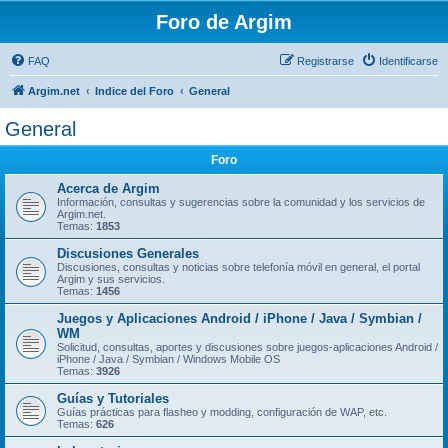
Foro de Argim
FAQ
Registrarse
Identificarse
Argim.net
Indice del Foro
General
General
Foro
Acerca de Argim
Información, consultas y sugerencias sobre la comunidad y los servicios de
Argim.net.
Temas:
1853
Discusiones Generales
Discusiones, consultas y noticias sobre telefonía móvil en general, el portal
Argim y sus servicios.
Temas:
1456
Juegos y Aplicaciones Android / iPhone / Java / Symbian /
WM
Solicitud, consultas, aportes y discusiones sobre juegos-aplicaciones Android /
iPhone / Java / Symbian / Windows Mobile OS
Temas:
3926
Guías y Tutoriales
Guí­as prácticas para flasheo y modding, configuración de WAP, etc.
Temas:
626