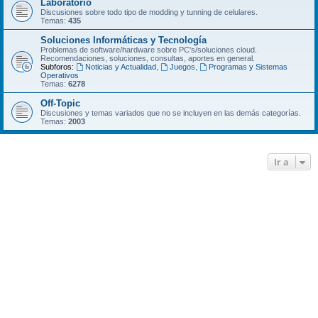
Laboratorio
Discusiones sobre todo tipo de modding y tunning de celulares.
Temas:
435
Soluciones Informáticas y Tecnología
Problemas de software/hardware sobre PC's/soluciones cloud.
Recomendaciones, soluciones, consultas, aportes en general.
Subforos:
Noticias y Actualidad
,
Juegos
,
Programas y Sistemas
Operativos
Temas:
6278
Off-Topic
Discusiones y temas variados que no se incluyen en las demás categorí­as.
Temas:
2003
Ir a