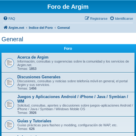
Foro de Argim
FAQ
Registrarse
Identificarse
Argim.net
Indice del Foro
General
General
Foro
Acerca de Argim
Información, consultas y sugerencias sobre la comunidad y los servicios de
Argim.net.
Temas:
1853
Discusiones Generales
Discusiones, consultas y noticias sobre telefonía móvil en general, el portal
Argim y sus servicios.
Temas:
1456
Juegos y Aplicaciones Android / iPhone / Java / Symbian /
WM
Solicitud, consultas, aportes y discusiones sobre juegos-aplicaciones Android /
iPhone / Java / Symbian / Windows Mobile OS
Temas:
3926
Guías y Tutoriales
Guí­as prácticas para flasheo y modding, configuración de WAP, etc.
Temas:
626