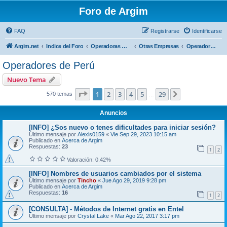
Foro de Argim
FAQ
Registrarse
Identificarse
Argim.net
Indice del Foro
Operadoras Móviles
Otras Empresas
Operadores de Perú
Operadores de Perú
Nuevo Tema
Página
1
de
29
1
2
3
4
5
29
Siguiente
570 temas
…
Anuncios
[INFO] ¿Sos nuevo o tenes dificultades para iniciar sesión?
Último mensaje por
Alexis0159
«
Vie Sep 29, 2023 10:15 am
Publicado en
Acerca de Argim
Respuestas:
23
1
2
Valoración: 0.42%
[INFO] Nombres de usuarios cambiados por el sistema
Último mensaje por
Tincho
«
Jue Ago 29, 2019 9:28 pm
Publicado en
Acerca de Argim
Respuestas:
16
1
2
[CONSULTA] - Métodos de Internet gratis en Entel
Último mensaje por
Crystal Lake
«
Mar Ago 22, 2017 3:17 pm