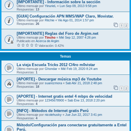
[IMPORTANTE] - Información sobre la sección
Último mensaje por
YinurieL
«
Lun Sep 09, 2013 9:58 pm
Respuestas:
13
[GUIA] Configuración APN MMS/WAP Claro, Movistar.
Último mensaje por
Ritchie
«
Vie Ago 01, 2014 1:57 pm
Respuestas:
26
1
2
[IMPORTANTE] Reglas del Foro de Argim.net
Último mensaje por
Tincho
«
Mié Sep 12, 2007 4:26 pm
Publicado en
Acerca de Argim
Valoración: 0.42%
Temas
La vieja Escuela Tricks 2012 Cl4ro m0vistar
Último mensaje por
Ghondar
«
Mié Feb 19, 2020 8:24 am
Respuestas:
1
[APORTE] - Descargar música mp3 de Youtube
Último mensaje por
suarezmora
«
Sab Abr 21, 2018 2:48 pm
Respuestas:
18
1
2
[APORTE] - Internet gratis entel 4 mbps de velocidad
Último mensaje por
12345678900
«
Sab Ene 13, 2018 2:20 pm
Respuestas:
4
[INFO] - Métodos de Internet gratis Perú
Último mensaje por
nicolehusky
«
Jue Jun 22, 2017 3:41 pm
Respuestas:
4
Método/Configuración para conectarse gratuitamente a Entel
Perú.