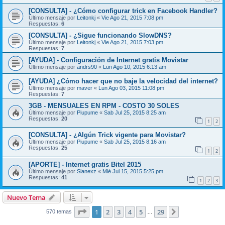
[CONSULTA] - ¿Cómo configurar trick en Facebook Handler?
Último mensaje por
Leitonkj
«
Vie Ago 21, 2015 7:08 pm
Respuestas:
6
[CONSULTA] - ¿Sigue funcionando SlowDNS?
Último mensaje por
Leitonkj
«
Vie Ago 21, 2015 7:03 pm
Respuestas:
7
[AYUDA] - Configuración de Internet gratis Movistar
Último mensaje por
andrs90
«
Lun Ago 10, 2015 6:13 am
[AYUDA] ¿Cómo hacer que no baje la velocidad del internet?
Último mensaje por
maver
«
Lun Ago 03, 2015 11:08 pm
Respuestas:
7
3GB - MENSUALES EN RPM - COSTO 30 SOLES
Último mensaje por
Piupume
«
Sab Jul 25, 2015 8:25 am
Respuestas:
20
1
2
[CONSULTA] - ¿Algún Trick vigente para Movistar?
Último mensaje por
Piupume
«
Sab Jul 25, 2015 8:16 am
Respuestas:
25
1
2
[APORTE] - Internet gratis Bitel 2015
Último mensaje por
Slanexz
«
Mié Jul 15, 2015 5:25 pm
Respuestas:
41
1
2
3
Nuevo Tema
Página
1
de
29
1
2
3
4
5
29
Siguiente
570 temas
…