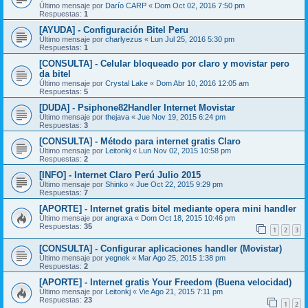
Último mensaje por
Darío CARP
«
Dom Oct 02, 2016 7:50 pm
Respuestas:
1
[AYUDA] - Configuración Bitel Peru
Último mensaje por
charlyezus
«
Lun Jul 25, 2016 5:30 pm
Respuestas:
1
[CONSULTA] - Celular bloqueado por claro y movistar pero
da bitel
Último mensaje por
Crystal Lake
«
Dom Abr 10, 2016 12:05 am
Respuestas:
5
[DUDA] - Psiphone82Handler Internet Movistar
Último mensaje por
thejava
«
Jue Nov 19, 2015 6:24 pm
Respuestas:
3
[CONSULTA] - Método para internet gratis Claro
Último mensaje por
Leitonkj
«
Lun Nov 02, 2015 10:58 pm
Respuestas:
2
[INFO] - Internet Claro Perú Julio 2015
Último mensaje por
Shinko
«
Jue Oct 22, 2015 9:29 pm
Respuestas:
7
[APORTE] - Internet gratis bitel mediante opera mini handler
Último mensaje por
angraxa
«
Dom Oct 18, 2015 10:46 pm
Respuestas:
35
1
2
3
[CONSULTA] - Configurar aplicaciones handler (Movistar)
Último mensaje por
yegnek
«
Mar Ago 25, 2015 1:38 pm
Respuestas:
2
[APORTE] - Internet gratis Your Freedom (Buena velocidad)
Último mensaje por
Leitonkj
«
Vie Ago 21, 2015 7:11 pm
Respuestas:
23
1
2