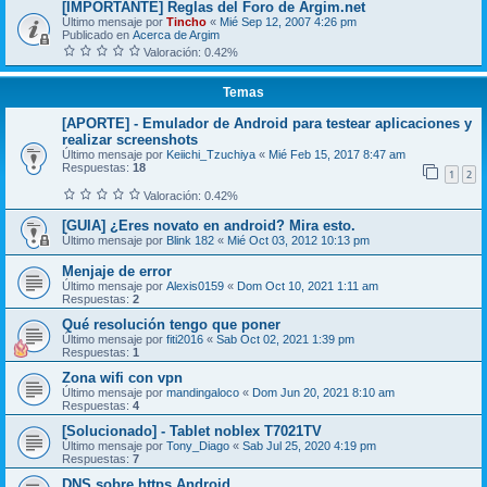
[IMPORTANTE] Reglas del Foro de Argim.net
Último mensaje por
Tincho
«
Mié Sep 12, 2007 4:26 pm
Publicado en
Acerca de Argim
Valoración: 0.42%
Temas
[APORTE] - Emulador de Android para testear aplicaciones y
realizar screenshots
Último mensaje por
Keiichi_Tzuchiya
«
Mié Feb 15, 2017 8:47 am
Respuestas:
18
1
2
Valoración: 0.42%
[GUIA] ¿Eres novato en android? Mira esto.
Último mensaje por
Blink 182
«
Mié Oct 03, 2012 10:13 pm
Menjaje de error
Último mensaje por
Alexis0159
«
Dom Oct 10, 2021 1:11 am
Respuestas:
2
Qué resolución tengo que poner
Último mensaje por
fiti2016
«
Sab Oct 02, 2021 1:39 pm
Respuestas:
1
Zona wifi con vpn
Último mensaje por
mandingaloco
«
Dom Jun 20, 2021 8:10 am
Respuestas:
4
[Solucionado] - Tablet noblex T7021TV
Último mensaje por
Tony_Diago
«
Sab Jul 25, 2020 4:19 pm
Respuestas:
7
DNS sobre https Android