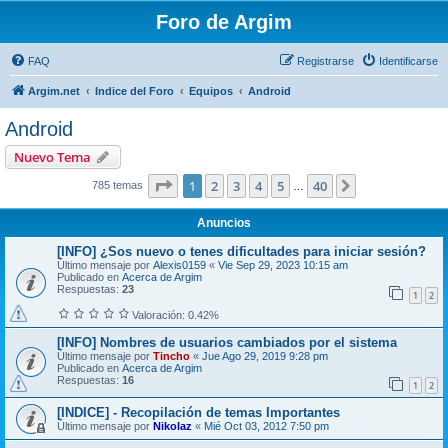
Foro de Argim
FAQ
Registrarse
Identificarse
Argim.net
Indice del Foro
Equipos
Android
Android
Nuevo Tema
Página
1
de
40
1
2
3
4
5
40
Siguiente
785 temas
…
Anuncios
[INFO] ¿Sos nuevo o tenes dificultades para iniciar sesión?
Último mensaje por
Alexis0159
«
Vie Sep 29, 2023 10:15 am
Publicado en
Acerca de Argim
Respuestas:
23
1
2
Valoración: 0.42%
[INFO] Nombres de usuarios cambiados por el sistema
Último mensaje por
Tincho
«
Jue Ago 29, 2019 9:28 pm
Publicado en
Acerca de Argim
Respuestas:
16
1
2
[INDICE] - Recopilación de temas Importantes
Último mensaje por
Nikolaz­
«
Mié Oct 03, 2012 7:50 pm