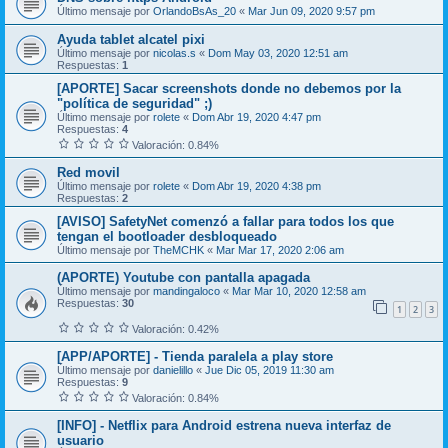
Último mensaje por
OrlandoBsAs_20
«
Mar Jun 09, 2020 9:57 pm
Ayuda tablet alcatel pixi
Último mensaje por
nicolas.s
«
Dom May 03, 2020 12:51 am
Respuestas:
1
[APORTE] Sacar screenshots donde no debemos por la
"política de seguridad" ;)
Último mensaje por
rolete
«
Dom Abr 19, 2020 4:47 pm
Respuestas:
4
Valoración: 0.84%
Red movil
Último mensaje por
rolete
«
Dom Abr 19, 2020 4:38 pm
Respuestas:
2
[AVISO] SafetyNet comenzó a fallar para todos los que
tengan el bootloader desbloqueado
Último mensaje por
TheMCHK
«
Mar Mar 17, 2020 2:06 am
(APORTE) Youtube con pantalla apagada
Último mensaje por
mandingaloco
«
Mar Mar 10, 2020 12:58 am
Respuestas:
30
1
2
3
Valoración: 0.42%
[APP/APORTE] - Tienda paralela a play store
Último mensaje por
danielillo
«
Jue Dic 05, 2019 11:30 am
Respuestas:
9
Valoración: 0.84%
[INFO] - Netflix para Android estrena nueva interfaz de
usuario