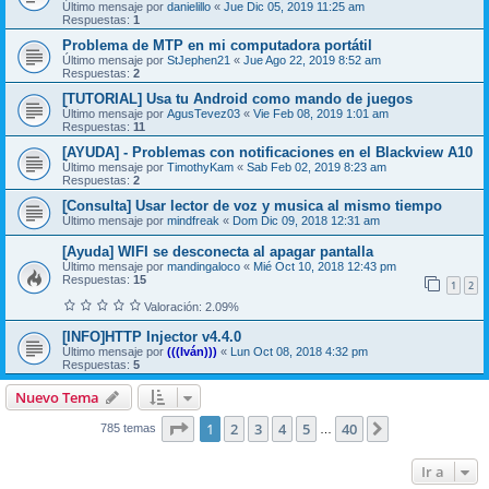
Último mensaje por
danielillo
«
Jue Dic 05, 2019 11:25 am
Respuestas:
1
Problema de MTP en mi computadora portátil
Último mensaje por
StJephen21
«
Jue Ago 22, 2019 8:52 am
Respuestas:
2
[TUTORIAL] Usa tu Android como mando de juegos
Último mensaje por
AgusTevez03
«
Vie Feb 08, 2019 1:01 am
Respuestas:
11
[AYUDA] - Problemas con notificaciones en el Blackview A10
Último mensaje por
TimothyKam
«
Sab Feb 02, 2019 8:23 am
Respuestas:
2
[Consulta] Usar lector de voz y musica al mismo tiempo
Último mensaje por
mindfreak
«
Dom Dic 09, 2018 12:31 am
[Ayuda] WIFI se desconecta al apagar pantalla
Último mensaje por
mandingaloco
«
Mié Oct 10, 2018 12:43 pm
Respuestas:
15
1
2
Valoración: 2.09%
[INFO]HTTP Injector v4.4.0
Último mensaje por
(((Iván)))
«
Lun Oct 08, 2018 4:32 pm
Respuestas:
5
Nuevo Tema
Página
1
de
40
1
2
3
4
5
40
Siguiente
785 temas
…
Ir a