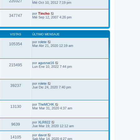
220327
Mié Oct 10, 2012 7:19 pm
por
Tincho
347747
Mié Sep 12, 2007 4:26 pm
VISTAS
ÚLTIMO MENSAJE
por
rolete
105354
Mar Abr 21, 2020 12:19 am
por
agusnat16
215495
Lun Ene 10, 2022 7:44 pm
por
rolete
39237
Jue Dic 24, 2020 7:40 pm
por
TheMCHK
13130
Mar Mar 31, 2020 4:37 am
por
XLR822
9639
Jue Mar 19, 2020 12:12 am
por
davot
14105
Sab Mar 14, 2020 4:27 pm