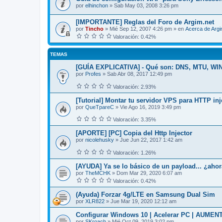
por
elhinchon
»
Sab May 03, 2008 3:26 pm
[IMPORTANTE] Reglas del Foro de Argim.net
por
Tincho
»
Mié Sep 12, 2007 4:26 pm
» en
Acerca de Arg
Valoración: 0.42%
TEMAS
[GUÍA EXPLICATIVA] - Qué son: DNS, MTU, W
por
Profes
»
Sab Abr 08, 2017 12:49 pm
Valoración: 2.93%
[Tutorial] Montar tu servidor VPS para HTTP inj
por
QueTpareC
»
Vie Ago 16, 2019 3:49 pm
Valoración: 3.35%
[APORTE] [PC] Copia del Http Injector
por
nicolehusky
»
Jue Jun 22, 2017 1:42 am
Valoración: 1.26%
[AYUDA] Ya se lo básico de un payload... ¿aho
por
TheMCHK
»
Dom Mar 29, 2020 6:07 am
Valoración: 0.42%
(Ayuda) Forzar 4g/LTE en Samsung Dual Sim
por
XLR822
»
Jue Mar 19, 2020 12:12 am
Configurar Windows 10 | Acelerar PC | AUME
por
SKroach
»
Mié Oct 09, 2019 3:02 pm