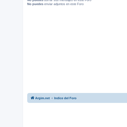
No puedes
borrar sus mensajes en este Foro
No puedes
enviar adjuntos en este Foro
Argim.net
Indice del Foro