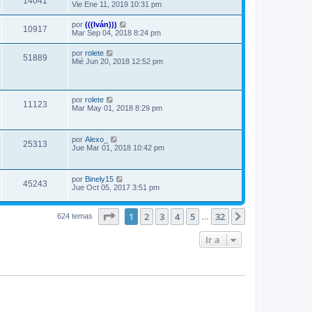
14041
Vie Ene 11, 2019 10:31 pm
por
(((Iván)))
10917
Mar Sep 04, 2018 8:24 pm
por
rolete
51889
Mié Jun 20, 2018 12:52 pm
por
rolete
11123
Mar May 01, 2018 8:29 pm
por
Alexo_
25313
Jue Mar 01, 2018 10:42 pm
por
Binely15
45243
Jue Oct 05, 2017 3:51 pm
Página
1
de
32
1
2
3
4
5
32
Siguiente
624 temas
…
Ir a