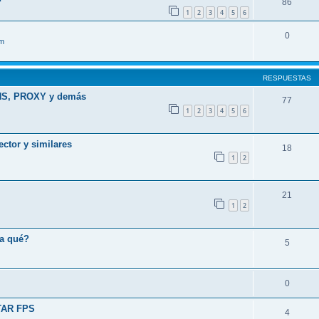
86
1
2
3
4
5
6
0
im
RESPUESTAS
INS, PROXY y demás
77
1
2
3
4
5
6
ector y similares
18
1
2
21
1
2
ra qué?
5
0
NTAR FPS
4