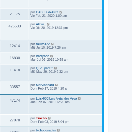
por
CABELGRANO
21175
Vie Feb 21, 2020 1:00 am
por
Alexo_
425533
Vie Dic 20, 2019 12:31 pm
por
raulito122
12414
Mié Jul 10, 2019 7:26 am
por
Barrybob
16830
Mar Jul 09, 2019 10:58 am
por
QueTpareC
11418
Mié May 29, 2019 9:32 pm
por
Marvinsnard
33557
Dom Feb 17, 2019 4:20 am
por
Luis-930|Luis Alejandro Vega
47174
Jue Feb 07, 2019 12:26 am
por
Tincho
27078
Dom Feb 03, 2019 8:04 pm
por
bichoposadas