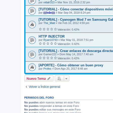
por
vidalr313
»
Mar Nov 15, 2016 2:32 pm
[TUTORIAL] - Cómo conectar dispositivos móvi
por
(((Iván)))
»
Mar Sep 04, 2018 8:24 pm
[TUTORIAL] - Cyanogen Mod 7 en Samsung Gala
por
The_Matt
»
Vie Feb 10, 2012 4:59 pm
Valoración: 0.42%
HTTP INJECTOR
por
Ryan10743
»
Mar May 01, 2018 7:51 pm
Valoración: 0.42%
[TUTORIAL] - Crear enlaces de descarga direct
por
Gamer222
»
Dom May 14, 2017 7:40 am
Valoración: 0.42%
[APORTE] - Cómo obtener un buen proxy
por
Profes
»
Dom Ago 20, 2017 8:48 am
Nuevo Tema
Volver a Índice general
PERMISOS DEL FORO
No puedes
abrir nuevos temas en este Foro
No puedes
responder a temas en este Foro
No puedes
editar sus mensajes en este Foro