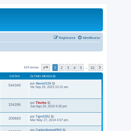
Registrarse
Identificarse
Página
1
de
32
1
2
3
4
5
32
Siguiente
624 temas
…
VISTAS
ÚLTIMO MENSAJE
por
Alexis0159
544340
Vie Sep 29, 2023 10:15 am
por
Tincho
334286
Jue Ago 29, 2019 9:28 pm
por
Tigre5352
200683
Mar May 27, 2014 4:07 pm
por
CarlosXtremePK®