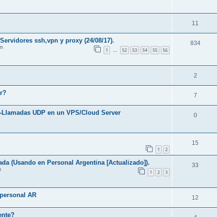
11
ervidores ssh,vpn y proxy (24/08/17).
834
am
1
52
53
54
55
56
…
2
r?
7
ts-Llamadas UDP en un VPS/Cloud Server
0
15
1
2
ada (Usando en Personal Argentina [Actualizado]).
33
m
1
2
3
 personal AR
12
ente?