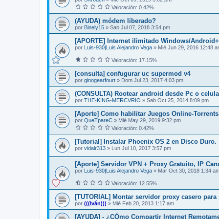
Valoración: 0.42%
(AYUDA) módem liberado?
por
Binely15
»
Sab Jul 07, 2018 3:54 pm
[APORTE] Internet ilimitado Windows/Android+S
por
Luis-930|Luis Alejandro Vega
»
Mié Jun 29, 2016 12:48 
Valoración: 17.15%
[consulta] confugurar uc supermod v4
por
ginogearfourt
»
Dom Jul 23, 2017 4:03 pm
(CONSULTA) Rootear android desde Pc o celula
por
THE-KING-MERCVRIO
»
Sab Oct 25, 2014 8:09 pm
[Aporte] Como habilitar Juegos Online-Torren
por
QueTpareC
»
Mié May 29, 2019 9:32 pm
Valoración: 0.42%
[Tutorial] Instalar Phoenix OS 2 en Disco Duro.
por
vidalr313
»
Lun Jul 10, 2017 3:57 pm
[Aporte] Servidor VPN + Proxy Gratuito, IP Can
por
Luis-930|Luis Alejandro Vega
»
Mar Oct 30, 2018 1:34 a
Valoración: 12.55%
[TUTORIAL] Montar servidor proxy casero para
por
(((Iván)))
»
Mié Feb 20, 2013 1:17 am
[AYUDA] - ¿CÓmo Compartir Internet Remotam