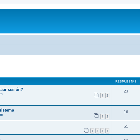
RESPUESTAS
ciar sesión?
23
im
1
2
sistema
16
im
1
2
51
1
2
3
4
n