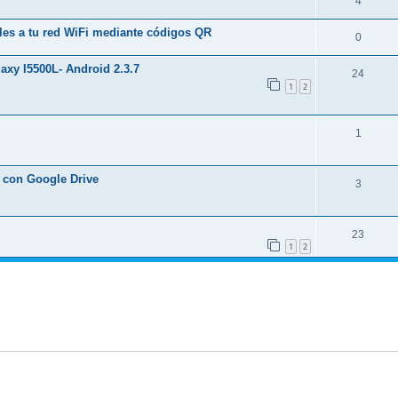
4
les a tu red WiFi mediante códigos QR
0
xy I5500L- Android 2.3.7
24
1
2
1
a con Google Drive
3
23
1
2