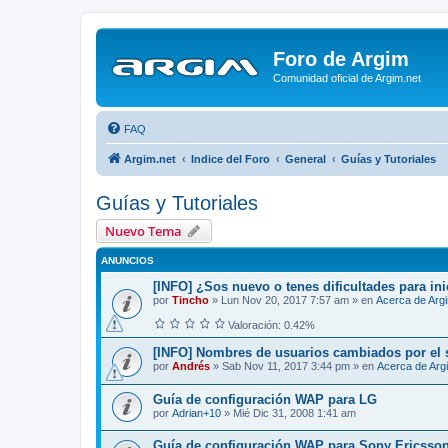
Foro de Argim
Comunidad oficial de Argim.net
FAQ
Argim.net
Indice del Foro
General
Guías y Tutoriales
Guías y Tutoriales
Nuevo Tema
ANUNCIOS
[INFO] ¿Sos nuevo o tenes dificultades para ini
por
Tincho
»
Lun Nov 20, 2017 7:57 am
» en
Acerca de Arg
Valoración: 0.42%
[INFO] Nombres de usuarios cambiados por el 
por
Andrés
»
Sab Nov 11, 2017 3:44 pm
» en
Acerca de Arg
Guía de configuración WAP para LG
por
Adrian+10
»
Mié Dic 31, 2008 1:41 am
Guía de configuración WAP para Sony Ericsso