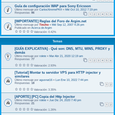
Guía de configuración WAP para Sony Ericsson
Último mensaje por
CarlosXtremePK®
«
Mié Oct 10, 2012 7:19 pm
Respuestas:
86
1
2
3
4
5
6
[IMPORTANTE] Reglas del Foro de Argim.net
Último mensaje por
Tincho
«
Mié Sep 12, 2007 4:26 pm
Publicado en
Acerca de Argim
Valoración: 0.42%
Temas
[GUÍA EXPLICATIVA] - Qué son: DNS, MTU, WINS, PROXY y
demás
Último mensaje por
rolete
«
Mar Abr 21, 2020 12:19 am
Respuestas:
77
1
2
3
4
5
6
Valoración: 2.93%
[Tutorial] Montar tu servidor VPS para HTTP injector y
similares
Último mensaje por
agusnat16
«
Lun Ene 10, 2022 7:44 pm
Respuestas:
18
1
2
Valoración: 3.35%
[APORTE] [PC] Copia del Http Injector
Último mensaje por
rolete
«
Jue Dic 24, 2020 7:40 pm
Respuestas:
21
1
2
Valoración: 1.26%