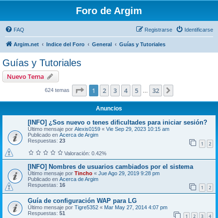
Foro de Argim
FAQ
Registrarse
Identificarse
Argim.net
Indice del Foro
General
Guías y Tutoriales
Guías y Tutoriales
Nuevo Tema
Página
1
de
32
1
2
3
4
5
32
Siguiente
624 temas
…
Anuncios
[INFO] ¿Sos nuevo o tenes dificultades para iniciar sesión?
Último mensaje por
Alexis0159
«
Vie Sep 29, 2023 10:15 am
Publicado en
Acerca de Argim
Respuestas:
23
1
2
Valoración: 0.42%
[INFO] Nombres de usuarios cambiados por el sistema
Último mensaje por
Tincho
«
Jue Ago 29, 2019 9:28 pm
Publicado en
Acerca de Argim
Respuestas:
16
1
2
Guía de configuración WAP para LG
Último mensaje por
Tigre5352
«
Mar May 27, 2014 4:07 pm
Respuestas:
51
1
2
3
4