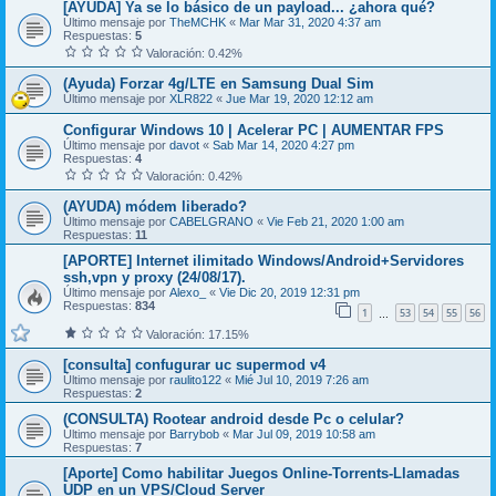
[AYUDA] Ya se lo básico de un payload... ¿ahora qué?
Último mensaje por
TheMCHK
«
Mar Mar 31, 2020 4:37 am
Respuestas:
5
Valoración: 0.42%
(Ayuda) Forzar 4g/LTE en Samsung Dual Sim
Último mensaje por
XLR822
«
Jue Mar 19, 2020 12:12 am
Configurar Windows 10 | Acelerar PC | AUMENTAR FPS
Último mensaje por
davot
«
Sab Mar 14, 2020 4:27 pm
Respuestas:
4
Valoración: 0.42%
(AYUDA) módem liberado?
Último mensaje por
CABELGRANO
«
Vie Feb 21, 2020 1:00 am
Respuestas:
11
[APORTE] Internet ilimitado Windows/Android+Servidores
ssh,vpn y proxy (24/08/17).
Último mensaje por
Alexo_
«
Vie Dic 20, 2019 12:31 pm
Respuestas:
834
1
53
54
55
56
…
Valoración: 17.15%
[consulta] confugurar uc supermod v4
Último mensaje por
raulito122
«
Mié Jul 10, 2019 7:26 am
Respuestas:
2
(CONSULTA) Rootear android desde Pc o celular?
Último mensaje por
Barrybob
«
Mar Jul 09, 2019 10:58 am
Respuestas:
7
[Aporte] Como habilitar Juegos Online-Torrents-Llamadas
UDP en un VPS/Cloud Server