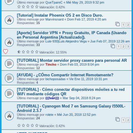
Último mensaje por
QueTpareC
«
Mié May 29, 2019 9:32 pm
Valoración: 0.42%
[Tutorial] Instalar Phoenix OS 2 en Disco Duro.
Último mensaje por
Marvinsnard
«
Dom Feb 17, 2019 4:20 am
Respuestas:
15
1
2
[Aporte] Servidor VPN + Proxy Gratuito, IP Canada (Usando
en Personal Argentina [Actualizado]).
Último mensaje por
Luis-930|Luis Alejandro Vega
«
Jue Feb 07, 2019 12:26 am
Respuestas:
33
1
2
3
Valoración: 12.55%
[TUTORIAL] Montar servidor proxy casero para personal AR
Último mensaje por
Tincho
«
Dom Feb 03, 2019 8:04 pm
Respuestas:
12
[AYUDA] - ¿CÓmo Compartir Internet Remotamente?
Último mensaje por
bichoposadas
«
Vie Ene 11, 2019 10:31 pm
Respuestas:
4
[TUTORIAL] - Cómo conectar dispositivos móviles a tu red
WiFi mediante códigos QR
Último mensaje por
(((Iván)))
«
Mar Sep 04, 2018 8:24 pm
[TUTORIAL] - Cyanogen Mod 7 en Samsung Galaxy I5500L-
Android 2.3.7
Último mensaje por
rolete
«
Mié Jun 20, 2018 12:52 pm
Respuestas:
24
1
2
Valoración: 0.42%