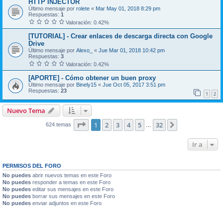
HTTP INJECTOR
Último mensaje por
rolete
«
Mar May 01, 2018 8:29 pm
Respuestas:
1
Valoración: 0.42%
[TUTORIAL] - Crear enlaces de descarga directa con Google
Drive
Último mensaje por
Alexo_
«
Jue Mar 01, 2018 10:42 pm
Respuestas:
3
Valoración: 0.42%
[APORTE] - Cómo obtener un buen proxy
Último mensaje por
Binely15
«
Jue Oct 05, 2017 3:51 pm
Respuestas:
23
1
2
Nuevo Tema
Página
1
de
32
1
2
3
4
5
32
Siguiente
624 temas
…
Ir a
PERMISOS DEL FORO
No puedes
abrir nuevos temas en este Foro
No puedes
responder a temas en este Foro
No puedes
editar sus mensajes en este Foro
No puedes
borrar sus mensajes en este Foro
No puedes
enviar adjuntos en este Foro