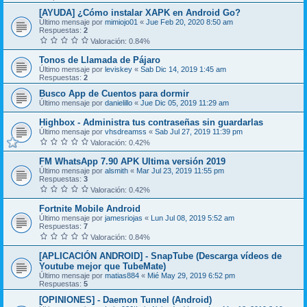
[AYUDA] ¿Cómo instalar XAPK en Android Go?
Último mensaje por
mimiojo01
«
Jue Feb 20, 2020 8:50 am
Respuestas:
2
Valoración: 0.84%
Tonos de Llamada de Pájaro
Último mensaje por
leviskey
«
Sab Dic 14, 2019 1:45 am
Respuestas:
2
Busco App de Cuentos para dormir
Último mensaje por
danielillo
«
Jue Dic 05, 2019 11:29 am
Highbox - Administra tus contraseñas sin guardarlas
Último mensaje por
vhsdreamss
«
Sab Jul 27, 2019 11:39 pm
Valoración: 0.42%
FM WhatsApp 7.90 APK Ultima versión 2019
Último mensaje por
alsmith
«
Mar Jul 23, 2019 11:55 pm
Respuestas:
3
Valoración: 0.42%
Fortnite Mobile Android
Último mensaje por
jamesriojas
«
Lun Jul 08, 2019 5:52 am
Respuestas:
7
Valoración: 0.84%
[APLICACIÓN ANDROID] - SnapTube (Descarga vídeos de
Youtube mejor que TubeMate)
Último mensaje por
matias884
«
Mié May 29, 2019 6:52 pm
Respuestas:
5
[OPINIONES] - Daemon Tunnel (Android)