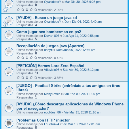
Último mensaje por
CyanideboY
«
Mar Dic 30, 2025 9:25 pm
Respuestas:
8
Valoración: 2.09%
[AYUDA] - Busco un juego java xd
Último mensaje por
CyanideboY
«
Dom Dic 04, 2022 4:40 am
Respuestas:
4
Como jugar neo bomberman en ps2
Último mensaje por
Duvan 007
«
Jue Ago 11, 2022 9:56 pm
Respuestas:
5
Recopilación de juegos java (Aporten)
Último mensaje por
danyfl
«
Dom Jun 05, 2022 12:46 am
Respuestas:
8
Valoración: 0.42%
[PETICIÓN] Heroes Lore Zero Español
Último mensaje por
Villavicio96
«
Sab Abr 30, 2022 5:12 pm
Respuestas:
11
Valoración: 3.35%
[JUEGO] - Football Strike (enfréntate a tus amigos en tiros
libres)
Último mensaje por
ManyLover
«
Sab Ene 09, 2021 1:06 pm
Respuestas:
1
[AYUDA] ¿Cómo descargar aplicaciones de Windows Phone
por el navegador?
Último mensaje por
euclides_86
«
Vie Mar 13, 2020 11:10 am
Problemas Con HTTP injector
Último mensaje por
Lcuello424
«
Vie Mar 13, 2020 12:01 am
Respuestas:
5