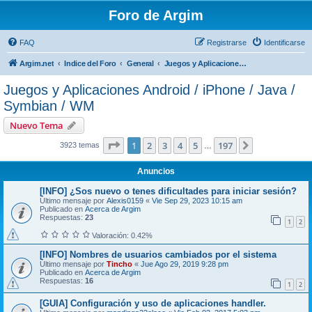
Foro de Argim
FAQ
Registrarse
Identificarse
Argim.net
Indice del Foro
General
Juegos y Aplicaciones Android / iPhone / Java / Symbian / WM
Juegos y Aplicaciones Android / iPhone / Java /
Symbian / WM
Nuevo Tema
Página
1
de
197
1
2
3
4
5
197
Siguiente
3923 temas
…
Anuncios
[INFO] ¿Sos nuevo o tenes dificultades para iniciar sesión?
Último mensaje por
Alexis0159
«
Vie Sep 29, 2023 10:15 am
Publicado en
Acerca de Argim
Respuestas:
23
1
2
Valoración: 0.42%
[INFO] Nombres de usuarios cambiados por el sistema
Último mensaje por
Tincho
«
Jue Ago 29, 2019 9:28 pm
Publicado en
Acerca de Argim
Respuestas:
16
1
2
[GUIA] Configuración y uso de aplicaciones handler.