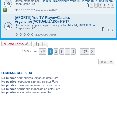
Último mensaje por
Luis-930|Luis Alejandro Vega
«
Lun Mar 18, 2019 3:19 pm
Respuestas:
82
1
2
3
4
5
6
Valoración: 6.69%
[APORTE] You TV Player+Canales
Argentinos(ACTUALIZADO) 9/9/17
Último mensaje por
vampire money
«
Jue Mar 14, 2019 11:35 am
Respuestas:
27
1
2
Valoración: 2.09%
Nuevo Tema
Página
1
de
197
1
2
3
4
5
197
Siguiente
3923 temas
…
Ir a
PERMISOS DEL FORO
No puedes
abrir nuevos temas en este Foro
No puedes
responder a temas en este Foro
No puedes
editar sus mensajes en este Foro
No puedes
borrar sus mensajes en este Foro
No puedes
enviar adjuntos en este Foro