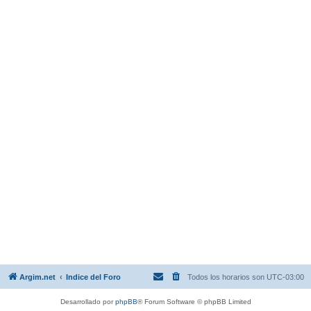
Argim.net
Indice del Foro
Todos los horarios son
UTC-03:00
Desarrollado por
phpBB
® Forum Software © phpBB Limited