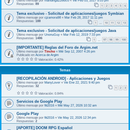
Último mensaje por
mandinga22eloco
«
Vie Feb 03, 2017 5:03 pm
Respuestas:
89
1
2
3
4
5
6
Tema exclusivo - Solicitud de aplicaciones/juegos Symbian
Último mensaje por
cjzamora98
«
Mar Feb 28, 2017 11:11 pm
Respuestas:
188
1
10
11
12
13
…
Tema exclusivo - Solicitud de aplicaciones/juegos Java
Último mensaje por
UnonuGuy
«
Mar Feb 12, 2019 7:33 pm
Respuestas:
1486
1
97
98
99
100
…
[IMPORTANTE] Reglas del Foro de Argim.net
Último mensaje por
Tincho
«
Mié Sep 12, 2007 4:26 pm
Publicado en
Acerca de Argim
Valoración: 0.42%
Temas
[RECOPILACIÓN ANDROID] - Aplicaciones y Juegos
Último mensaje por
ManyLover
«
Vie Ene 22, 2021 9:40 pm
Respuestas:
32
1
2
3
Valoración: 0.84%
Servicios de Google Play
Último mensaje por
fiti2016
«
Mié May 27, 2026 10:32 am
Google Play
Último mensaje por
fiti2016
«
Vie May 22, 2026 12:34 pm
Respuestas:
2
[APORTE] DOOM RPG Español