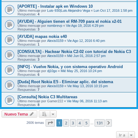
[APORTE] - Instalar apk en Windows 10
Último mensaje por
Luis-930|Luis Alejandro Vega
«
Lun Oct 17, 2016 1:58 pm
Respuestas:
4
[AYUDA] - Alguien tienen el RM-709 para el nokia x2-01
Último mensaje por
nombrevp
«
Vie Ago 19, 2016 4:29 pm
Respuestas:
3
[AYUDA] mapas nokia s40
Último mensaje por
Alexis0159
«
Vie Ago 12, 2016 6:40 pm
Respuestas:
1
[CONSULTA] - Hackear Nokia C2-02 con tutorial de Nokia C3
Último mensaje por
Alexis0159
«
Mié Jun 01, 2016 2:57 pm
Respuestas:
3
[INFO] - Vuelve Nokia, y con sistema operativo Android
Último mensaje por
dj10go
«
Mié May 25, 2016 10:24 pm
Respuestas:
6
[Duda] Root Nokia E5 - Eliminar aplic. del sistema
Último mensaje por
Alexis0159
«
Vie May 13, 2016 10:15 pm
Respuestas:
7
[Consulta] Nokia C3 Multitareas
Último mensaje por
Gamer222
«
Vie May 06, 2016 11:13 am
Respuestas:
8
Nuevo Tema
Página
1
de
131
1
2
3
4
5
131
Siguiente
2606 temas
…
Ir a