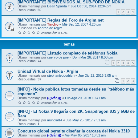
[IMPORTANTE] BIENVENIDOS AL SUB-FORO DE NOKIA
Último mensaje por
Dean Sparda
«
Jue Oct 30, 2014 12:34 pm
Respuestas:
50
1
2
3
4
[IMPORTANTE] Reglas del Foro de Argim.net
Último mensaje por
Tincho
«
Mié Sep 12, 2007 4:26 pm
Publicado en
Acerca de Argim
Valoración: 0.42%
Temas
[IMPORTANTE] Listado completo de teléfonos Nokia
Último mensaje por
cuervo de poe
«
Dom Mar 26, 2017 8:08 pm
Respuestas:
74
1
2
3
4
5
Unidad Virtual de Nokia - Argim
Último mensaje por
stephaniegoodrich
«
Jue Dic 22, 2016 3:05 am
Respuestas:
37
1
2
3
[INFO] - Nokia publica fotos tomadas desde su "teléfono más
esperado"
Último mensaje por
(((Iván)))
«
Lun Ago 20, 2018 10:41 am
Valoración: 0.42%
[INFO] - El Nokia 9 llegaría con 2K, Snapdragon 835 y 6GB de
Ram
Último mensaje por
mundial14
«
Jue May 25, 2017 7:51 am
Respuestas:
1
Concurso global permite diseñar la carcasa del Nokia 3310
Último mensaje por
(((Iván)))
«
Vie May 05, 2017 10:51 am