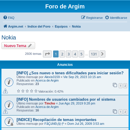
Foro de Argim
FAQ
Registrarse
Identificarse
Argim.net
Indice del Foro
Equipos
Nokia
Nokia
Nuevo Tema
Página
1
de
131
1
2
3
4
5
131
Siguiente
2606 temas
…
Anuncios
[INFO] ¿Sos nuevo o tenes dificultades para iniciar sesión?
Último mensaje por
Alexis0159
«
Vie Sep 29, 2023 10:15 am
Publicado en
Acerca de Argim
Respuestas:
23
1
2
Valoración: 0.42%
[INFO] Nombres de usuarios cambiados por el sistema
Último mensaje por
Tincho
«
Jue Ago 29, 2019 9:28 pm
Publicado en
Acerca de Argim
Respuestas:
16
1
2
[INDICE] Recopilación de temas importantes
Último mensaje por
FåÇüNÐ¡§|-|º
«
Dom Jul 26, 2009 3:53 am