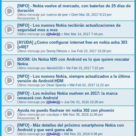
[INFO] - Nokia vuelve al mercado, con baterías de 25 días de
duración
Último mensaje por
cuervo de poe
«
Dom Mar 26, 2017 8:13 pm
Respuestas:
1
[INFO] - Los nuevos Nokia recibirán actualizaciones de
seguridad mes a mes
Último mensaje por
(((Iván)))
«
Mar Mar 14, 2017 7:44 pm
[AYUDA] ¿Como configurar internet free en nokia asha 303
(s40)?
Último mensaje por
Sonny7Moore
«
Jue Feb 23, 2017 10:28 pm
BOOM: Un Nokia N95 con Android es lo que quiere rescatar
Nokia
Último mensaje por
Alexis0159
«
Vie Feb 10, 2017 7:22 pm
[INFO] - Los nuevos Nokia, siempre actualizados a la última
versión de Android:HDM
Último mensaje por
Dean Sparda
«
Mié Feb 01, 2017 11:22 am
[INFO] - Los móviles Nokia vuelven en 2017: la marca
renacerá con Android
Último mensaje por
(((Iván)))
«
Jue Dic 01, 2016 10:28 am
Ayuda no puedo flashear mi nokia 302 con phoenix
Último mensaje por
cocokpo
«
Mié Nov 30, 2016 11:06 pm
Respuestas:
8
[INFO] - Más detalles del próximo smartphone Nokia con
Android y que será gama alta
Último mensaje por
(((Iván)))
«
Mié Nov 23, 2016 6:38 pm