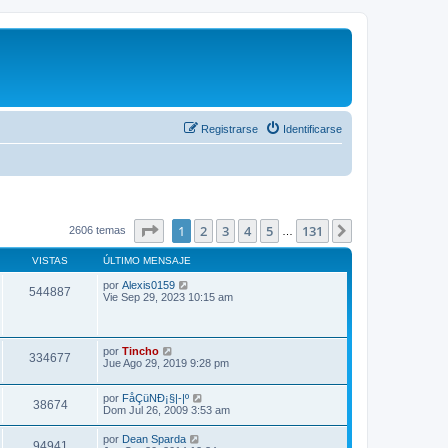
Registrarse
Identificarse
Página
1
de
131
1
2
3
4
5
131
Siguiente
2606 temas
…
VISTAS
ÚLTIMO MENSAJE
por
Alexis0159
544887
Vie Sep 29, 2023 10:15 am
por
Tincho
334677
Jue Ago 29, 2019 9:28 pm
por
FåÇüNÐ¡§|-|º
38674
Dom Jul 26, 2009 3:53 am
por
Dean Sparda
94941