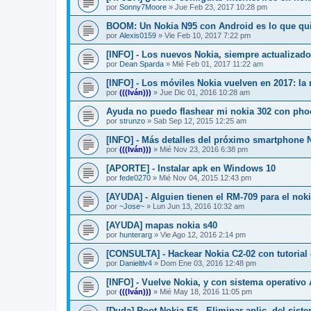
por
Sonny7Moore
»
Jue Feb 23, 2017 10:28 pm
BOOM: Un Nokia N95 con Android es lo que qui
por
Alexis0159
»
Vie Feb 10, 2017 7:22 pm
[INFO] - Los nuevos Nokia, siempre actualizad
por
Dean Sparda
»
Mié Feb 01, 2017 11:22 am
[INFO] - Los móviles Nokia vuelven en 2017: la
por
(((Iván)))
»
Jue Dic 01, 2016 10:28 am
Ayuda no puedo flashear mi nokia 302 con pho
por
strunzo
»
Sab Sep 12, 2015 12:25 am
[INFO] - Más detalles del próximo smartphone 
por
(((Iván)))
»
Mié Nov 23, 2016 6:38 pm
[APORTE] - Instalar apk en Windows 10
por
fede0270
»
Mié Nov 04, 2015 12:43 pm
[AYUDA] - Alguien tienen el RM-709 para el noki
por
~Jose~
»
Lun Jun 13, 2016 10:32 am
[AYUDA] mapas nokia s40
por
hunterarg
»
Vie Ago 12, 2016 2:14 pm
[CONSULTA] - Hackear Nokia C2-02 con tutorial
por
Danieltlv4
»
Dom Ene 03, 2016 12:48 pm
[INFO] - Vuelve Nokia, y con sistema operativo
por
(((Iván)))
»
Mié May 18, 2016 11:05 pm
[Duda] Root Nokia E5 - Eliminar aplic. del sist