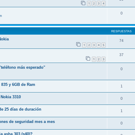
1
2
3
4
0
im
RESPUESTAS
Nokia
74
1
2
3
4
5
37
1
2
3
 "teléfono más esperado"
0
on 835 y 6GB de Ram
1
 Nokia 3310
0
de 25 días de duración
1
ciones de seguridad mes a mes
0
a asha 303 (s40)?