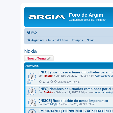
Foro de Argim
Comunidad oficial de Argim.net
FAQ
Argim.net
Indice del Foro
Equipos
Nokia
Nokia
Nuevo Tema
ANUNCIOS
[INFO] ¿Sos nuevo o tenes dificultades para ini
por
Tincho
»
Lun Nov 20, 2017 7:57 am
» en
Acerca de Arg
Valoración: 0.42%
[INFO] Nombres de usuarios cambiados por el 
por
Andrés
»
Sab Nov 11, 2017 3:44 pm
» en
Acerca de Arg
[INDICE] Recopilación de temas importantes
por
FåÇüNÐ¡§|-|º
»
Dom Jul 26, 2009 3:53 am
[IMPORTANTE] BIENVENIDOS AL SUB-FORO D