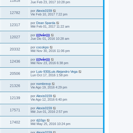
11818
Jue Feb 23, 2017 10:28 pm
por
Alexis0159
12782
Vie Feb 10, 2017 7:22 pm
por
Dean Sparda
12317
Mié Feb 01, 2017 11:22 am
por
(((Iván)))
12027
Jue Dic 01, 2016 10:28 am
por
cocokpo
20332
Mié Nov 30, 2016 11:06 pm
por
(((Iván)))
12436
Mié Nov 23, 2016 6:38 pm
por
Luis-930|Luis Alejandro Vega
20506
Lun Oct 17, 2016 1:58 pm
por
nombrevp
21326
Vie Ago 19, 2016 4:29 pm
por
Alexis0159
12139
Vie Ago 12, 2016 6:40 pm
por
Alexis0159
17571
Mié Jun 01, 2016 2:57 pm
por
dj10go
17402
Mié May 25, 2016 10:24 pm
por
Alexis0159