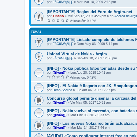
por
FåÇüNÐ¡§|-|º
»
Mar Mar 10, 2009 2:18 pm
[IMPORTANTE] Reglas del Foro de Argim.net
por
Tincho
»
Mié Sep 12, 2007 4:26 pm
» en
Acerca de Arg
Valoración: 0.42%
TEMAS
[IMPORTANTE] Listado completo de teléfonos 
por
FåÇüNÐ¡§|-|º
»
Dom May 03, 2009 5:14 pm
Unidad Virtual de Nokia - Argim
por
FåÇüNÐ¡§|-|º
»
Sab Abr 18, 2009 12:58 pm
[INFO] - Nokia publica fotos tomadas desde su
por
(((Iván)))
»
Lun Ago 20, 2018 10:41 am
Valoración: 0.42%
[INFO] - El Nokia 9 llegaría con 2K, Snapdrag
por
Dean Sparda
»
Jue Abr 06, 2017 12:37 pm
Concurso global permite diseñar la carcasa del
por
(((Iván)))
»
Vie May 05, 2017 10:51 am
[INFO] - Nokia vuelve al mercado, con baterías 
por
(((Iván)))
»
Mar Ene 03, 2017 9:33 am
[INFO] - Los nuevos Nokia recibirán actualiza
por
(((Iván)))
»
Mar Mar 14, 2017 7:44 pm
[AYUDA] ¿Como configurar internet free en noki