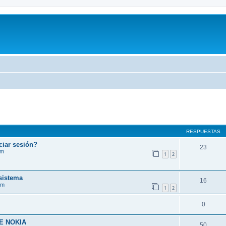
RESPUESTAS
ciar sesión?
23
im
1
2
sistema
16
im
1
2
0
E NOKIA
50