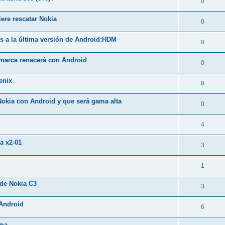
0
ere rescatar Nokia
0
os a la última versión de Android:HDM
0
 marca renacerá con Android
0
enix
8
Nokia con Android y que será gama alta
0
4
a x2-01
3
1
 de Nokia C3
3
 Android
6
ema