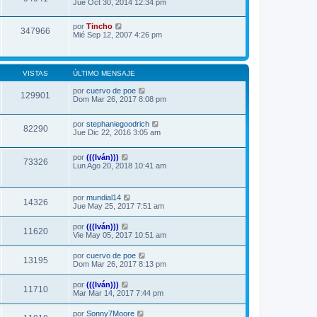
Jue Oct 30, 2014 12:34 pm
por
Tincho
347966
Mié Sep 12, 2007 4:26 pm
VISTAS
ÚLTIMO MENSAJE
por
cuervo de poe
129901
Dom Mar 26, 2017 8:08 pm
por
stephaniegoodrich
82290
Jue Dic 22, 2016 3:05 am
por
(((Iván)))
73326
Lun Ago 20, 2018 10:41 am
por
mundial14
14326
Jue May 25, 2017 7:51 am
por
(((Iván)))
11620
Vie May 05, 2017 10:51 am
por
cuervo de poe
13195
Dom Mar 26, 2017 8:13 pm
por
(((Iván)))
11710
Mar Mar 14, 2017 7:44 pm
por
Sonny7Moore