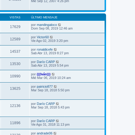
Mié Sep 12, 2007 4:26 pm
VISTAS
ÚLTIMO MENSAJE
por
mandingaloco
17629
Dom Sep 08, 2019 12:46 am
por
Victor60
12589
Vie Ago 02, 2019 3:20 pm
por
ronaldicefe
14537
Sab Abr 13, 2019 8:27 pm
por
Darío CARP
13530
Sab Abr 13, 2019 5:54 pm
por
(((Iván)))
10990
Mié Mar 06, 2019 10:24 am
por
patricio877
13625
Mar Sep 18, 2018 5:50 pm
por
Darío CARP
12136
Mar Sep 18, 2018 5:43 pm
por
Darío CARP
11896
Vie Ago 31, 2018 11:13 pm
por
andrade06