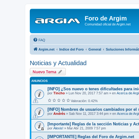
Foro de Argim
Comunidad oficial de Argim.net
FAQ
Argim.net
Indice del Foro
General
Soluciones Informát
Noticias y Actualidad
Nuevo Tema
ANUNCIOS
[INFO] ¿Sos nuevo o tenes dificultades para ini
por
Tincho
»
Lun Nov 20, 2017 7:57 am
» en
Acerca de Arg
Valoración: 0.42%
[INFO] Nombres de usuarios cambiados por el 
por
Andrés
»
Sab Nov 11, 2017 3:44 pm
» en
Acerca de Arg
[Importante] Reglas de la sección Noticias y Ac
por
Alexis!
»
Mar Abr 21, 2009 7:57 pm
[IMPORTANTE] Reglas del Foro de Argim.net