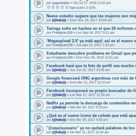
por
augustopke
»
Vie Jul 27, 2018 11:02 am
Valoración: 0.42%
Nuevo estudio sugiere que las mujeres son me
por
(((Iván)))
»
Dom Nov 19, 2017 10:04 am
Taringa sufre un hackeo en el que 28 millones 
por
Freddynic159
»
Lun Sep 04, 2017 9:11 pm
‘Megaupload 2.0’ ya está aquí: así es el nuev
por
Freddynic159
»
Jue Ago 31, 2017 1:02 pm
Estudiante descubre problema en Gmail que per
por
Freddynic159
»
Dom Nov 06, 2016 10:51 pm
Facebook hará que la foto de perfil sea mucho
por
(((Iván)))
»
Jue Jun 22, 2017 10:46 am
Google financiará ONG argentinas con más de 
por
(((Iván)))
»
Dom Abr 23, 2017 11:20 am
Facebook incorporará su propio buscador de G
por
(((Iván)))
»
Lun Mar 27, 2017 12:30 pm
Netflix ya permite la descarga de contenidos 
por
(((Iván)))
»
Mar Abr 04, 2017 5:18 pm
¿Qué es el nuevo ícono de cohete que está ap
por
(((Iván)))
»
Mar Abr 04, 2017 4:59 pm
"@equisusuario" ya no quitará palabras de los 
por
(((Iván)))
»
Vie Mar 31, 2017 11:04 am