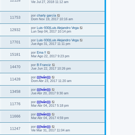
12128
Vie Jul 27, 2018 11:12 am
por
charly garcía
11753
Dom Nov 19, 2017 10:16 am
por
Luis-930|Luis Alejandro Vega
12932
Lun Sep 04, 2017 10:14 pm
por
Luis-930|Luis Alejandro Vega
17701
Jue Ago 31, 2017 11:11 pm
por
Ema !!
15181
Mar Ago 22, 2017 9:23 pm
por
B Franciz
14470
Jue Jun 22, 2017 10:26 pm
por
(((Iván)))
11428
Dom Abr 23, 2017 11:20 am
por
(((Iván)))
13458
Jue Abr 20, 2017 9:30 am
por
(((Iván)))
11776
Mar Abr 04, 2017 5:18 pm
por
(((Iván)))
11666
Mar Abr 04, 2017 4:59 pm
por
(((Iván)))
11247
Vie Mar 31, 2017 11:04 am