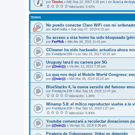
por
Tincho
»
Mié Sep 12, 2007 4:26 pm
» en
Acerca de Arg
Valoración: 0.42%
TEMAS
No puedo conectar Claro WiFi con mi ordenad
por
AdriFonBa
»
Sab Sep 07, 2019 8:32 pm
Su acceso a visa home ha sido bloqueado (phi
por
FerPNA
»
Mié Abr 06, 2011 11:41 pm
CCleaner ha sido hackeado: actualiza ahora m
por
Freddynic159
»
Lun Sep 18, 2017 10:21 am
Uruguay lanzó su carrera por 5G
por
(((Iván)))
»
Vie Abr 12, 2019 7:35 pm
Lo que nos dejó el Mobile World Congress: emp
por
(((Iván)))
»
Mié Mar 06, 2019 10:24 am
BlueStacks 4, la nueva versión del famoso emu
por
Freddynic159
»
Mar Sep 18, 2018 12:47 pm
Valoración: 1.26%
Winamp 5.8: el mítico reproductor vuelve a la 
por
Freddynic159
»
Mar Sep 18, 2018 1:27 pm
Valoración: 0.84%
Youtube comenzará a recolectar donaciones par
por
(((Iván)))
»
Vie Ago 31, 2018 9:36 pm
Pirateria de Videojuegos: Voksi es detenido