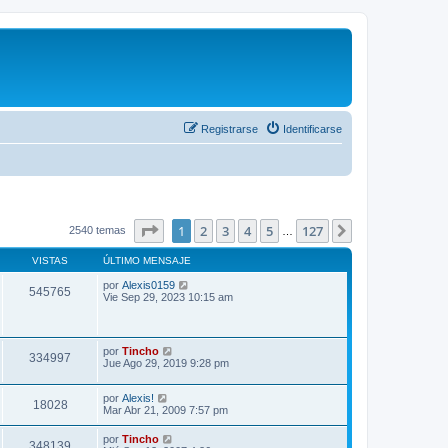
Registrarse
Identificarse
Página
1
de
127
1
2
3
4
5
127
Siguiente
2540 temas
…
VISTAS
ÚLTIMO MENSAJE
por
Alexis0159
545765
Vie Sep 29, 2023 10:15 am
por
Tincho
334997
Jue Ago 29, 2019 9:28 pm
por
Alexis!
18028
Mar Abr 21, 2009 7:57 pm
por
Tincho
348139