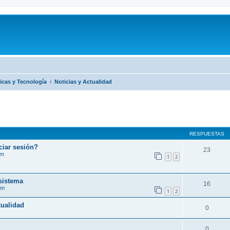
icas y Tecnología
Noticias y Actualidad
RESPUESTAS
ciar sesión?
23
im
1
2
sistema
16
im
1
2
tualidad
0
0