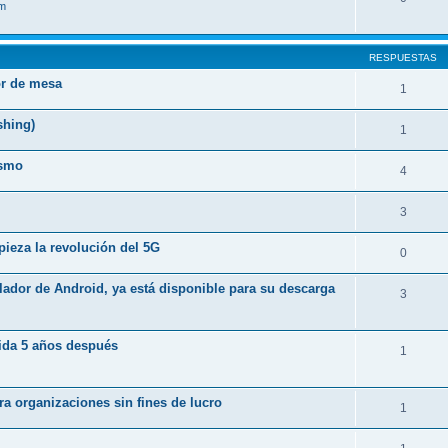
im
RESPUESTAS
or de mesa
1
shing)
1
ismo
4
3
ieza la revolución del 5G
0
lador de Android, ya está disponible para su descarga
3
vida 5 años después
1
a organizaciones sin fines de lucro
1