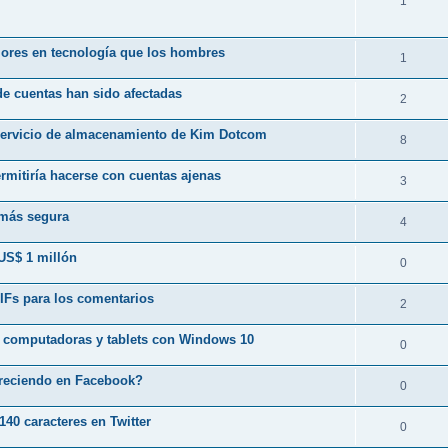
1
jores en tecnología que los hombres
1
de cuentas han sido afectadas
2
o servicio de almacenamiento de Kim Dotcom
8
mitiría hacerse con cuentas ajenas
3
 más segura
4
US$ 1 millón
0
IFs para los comentarios
2
en computadoras y tablets con Windows 10
0
areciendo en Facebook?
0
140 caracteres en Twitter
0