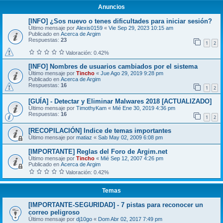
Anuncios
[INFO] ¿Sos nuevo o tenes dificultades para iniciar sesión?
Último mensaje por
Alexis0159
«
Vie Sep 29, 2023 10:15 am
Publicado en
Acerca de Argim
Respuestas:
23
1
2
Valoración: 0.42%
[INFO] Nombres de usuarios cambiados por el sistema
Último mensaje por
Tincho
«
Jue Ago 29, 2019 9:28 pm
Publicado en
Acerca de Argim
Respuestas:
16
1
2
[GUÍA] - Detectar y Eliminar Malwares 2018 [ACTUALIZADO]
Último mensaje por
TimothyKam
«
Mié Ene 30, 2019 4:36 pm
Respuestas:
16
1
2
[RECOPILACIÓN] Indice de temas importantes
Último mensaje por
matiaz
«
Sab May 02, 2009 6:08 pm
[IMPORTANTE] Reglas del Foro de Argim.net
Último mensaje por
Tincho
«
Mié Sep 12, 2007 4:26 pm
Publicado en
Acerca de Argim
Valoración: 0.42%
Temas
[IMPORTANTE-SEGURIDAD] - 7 pistas para reconocer un
correo peligroso
Último mensaje por
dj10go
«
Dom Abr 02, 2017 7:49 pm