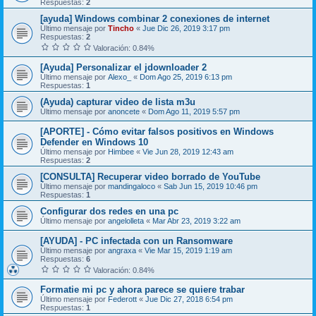
Respuestas:
2
[ayuda] Windows combinar 2 conexiones de internet
Último mensaje por
Tincho
«
Jue Dic 26, 2019 3:17 pm
Respuestas:
2
Valoración: 0.84%
[Ayuda] Personalizar el jdownloader 2
Último mensaje por
Alexo_
«
Dom Ago 25, 2019 6:13 pm
Respuestas:
1
(Ayuda) capturar video de lista m3u
Último mensaje por
anoncete
«
Dom Ago 11, 2019 5:57 pm
[APORTE] - Cómo evitar falsos positivos en Windows
Defender en Windows 10
Último mensaje por
Himbee
«
Vie Jun 28, 2019 12:43 am
Respuestas:
2
[CONSULTA] Recuperar video borrado de YouTube
Último mensaje por
mandingaloco
«
Sab Jun 15, 2019 10:46 pm
Respuestas:
1
Configurar dos redes en una pc
Último mensaje por
angelolleta
«
Mar Abr 23, 2019 3:22 am
[AYUDA] - PC infectada con un Ransomware
Último mensaje por
angraxa
«
Vie Mar 15, 2019 1:19 am
Respuestas:
6
Valoración: 0.84%
Formatie mi pc y ahora parece se quiere trabar
Último mensaje por
Federott
«
Jue Dic 27, 2018 6:54 pm
Respuestas:
1