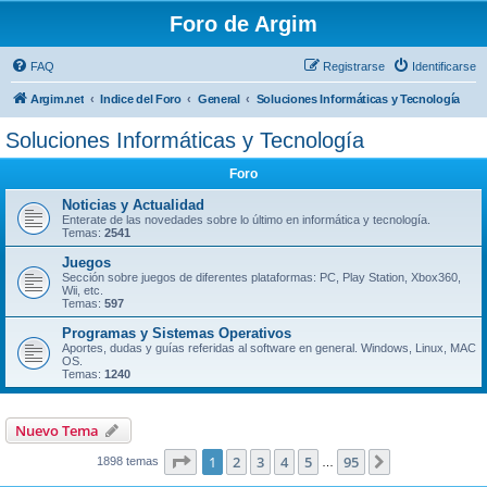
Foro de Argim
FAQ
Registrarse
Identificarse
Argim.net
Indice del Foro
General
Soluciones Informáticas y Tecnología
Soluciones Informáticas y Tecnología
Foro
Noticias y Actualidad
Enterate de las novedades sobre lo último en informática y tecnología.
Temas:
2541
Juegos
Sección sobre juegos de diferentes plataformas: PC, Play Station, Xbox360,
Wii, etc.
Temas:
597
Programas y Sistemas Operativos
Aportes, dudas y guías referidas al software en general. Windows, Linux, MAC
OS.
Temas:
1240
Nuevo Tema
Página
1
de
95
1
2
3
4
5
95
Siguiente
1898 temas
…