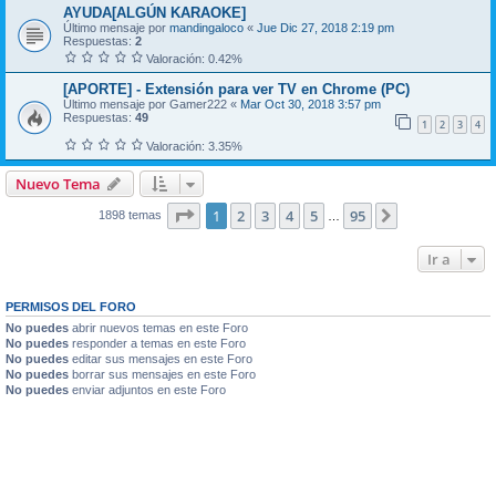
AYUDA[ALGÚN KARAOKE]
Último mensaje por
mandingaloco
«
Jue Dic 27, 2018 2:19 pm
Respuestas:
2
Valoración: 0.42%
[APORTE] - Extensión para ver TV en Chrome (PC)
Último mensaje por
Gamer222
«
Mar Oct 30, 2018 3:57 pm
Respuestas:
49
1
2
3
4
Valoración: 3.35%
Nuevo Tema
Página
1
de
95
1
2
3
4
5
95
Siguiente
1898 temas
…
Ir a
PERMISOS DEL FORO
No puedes
abrir nuevos temas en este Foro
No puedes
responder a temas en este Foro
No puedes
editar sus mensajes en este Foro
No puedes
borrar sus mensajes en este Foro
No puedes
enviar adjuntos en este Foro