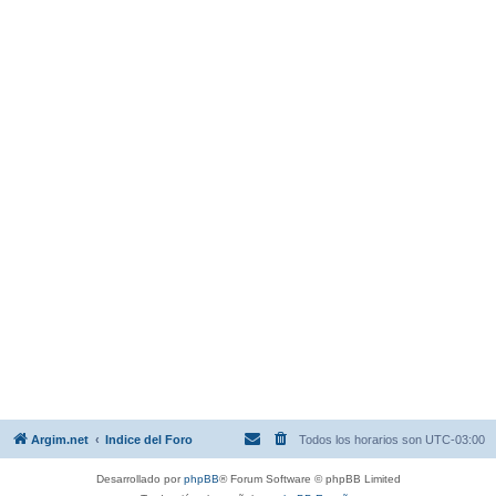
Argim.net
Indice del Foro
Todos los horarios son
UTC-03:00
Desarrollado por
phpBB
® Forum Software © phpBB Limited