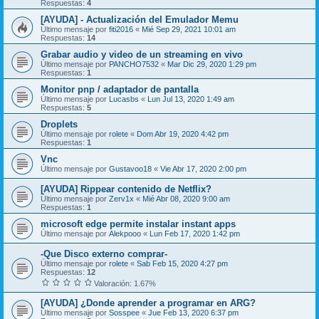
Respuestas:
4
[AYUDA] - Actualización del Emulador Memu
Último mensaje por
fiti2016
«
Mié Sep 29, 2021 10:01 am
Respuestas:
14
Grabar audio y video de un streaming en vivo
Último mensaje por
PANCHO7532
«
Mar Dic 29, 2020 1:29 pm
Respuestas:
1
Monitor pnp / adaptador de pantalla
Último mensaje por
Lucasbs
«
Lun Jul 13, 2020 1:49 am
Respuestas:
5
Droplets
Último mensaje por
rolete
«
Dom Abr 19, 2020 4:42 pm
Respuestas:
1
Vnc
Último mensaje por
Gustavoo18
«
Vie Abr 17, 2020 2:00 pm
[AYUDA] Rippear contenido de Netflix?
Último mensaje por
Zerv1x
«
Mié Abr 08, 2020 9:00 am
Respuestas:
1
microsoft edge permite instalar instant apps
Último mensaje por
Alekpooo
«
Lun Feb 17, 2020 1:42 pm
-Que Disco externo comprar-
Último mensaje por
rolete
«
Sab Feb 15, 2020 4:27 pm
Respuestas:
12
Valoración: 1.67%
[AYUDA] ¿Donde aprender a programar en ARG?
Último mensaje por
Sosspee
«
Jue Feb 13, 2020 6:37 pm