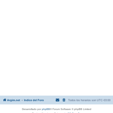
Argim.net
Indice del Foro
Todos los horarios son
UTC-03:00
Desarrollado por
phpBB
® Forum Software © phpBB Limited