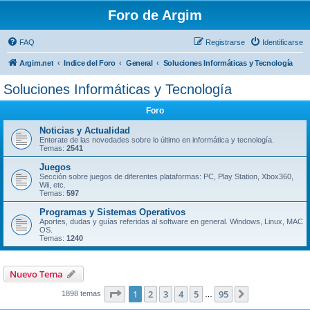
Foro de Argim
FAQ
Registrarse
Identificarse
Argim.net
Indice del Foro
General
Soluciones Informáticas y Tecnología
Soluciones Informáticas y Tecnología
Foro
Noticias y Actualidad
Enterate de las novedades sobre lo último en informática y tecnología.
Temas:
2541
Juegos
Sección sobre juegos de diferentes plataformas: PC, Play Station, Xbox360,
Wii, etc.
Temas:
597
Programas y Sistemas Operativos
Aportes, dudas y guías referidas al software en general. Windows, Linux, MAC
OS.
Temas:
1240
Nuevo Tema
Página
1
de
95
1
2
3
4
5
95
Siguiente
1898 temas
…