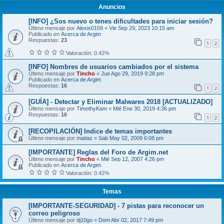
Anuncios
[INFO] ¿Sos nuevo o tenes dificultades para iniciar sesión?
Último mensaje por
Alexis0159
«
Vie Sep 29, 2023 10:15 am
Publicado en
Acerca de Argim
Respuestas:
23
1
2
Valoración: 0.42%
[INFO] Nombres de usuarios cambiados por el sistema
Último mensaje por
Tincho
«
Jue Ago 29, 2019 9:28 pm
Publicado en
Acerca de Argim
Respuestas:
16
1
2
[GUÍA] - Detectar y Eliminar Malwares 2018 [ACTUALIZADO]
Último mensaje por
TimothyKam
«
Mié Ene 30, 2019 4:36 pm
Respuestas:
16
1
2
[RECOPILACIÓN] Indice de temas importantes
Último mensaje por
matiaz
«
Sab May 02, 2009 6:08 pm
[IMPORTANTE] Reglas del Foro de Argim.net
Último mensaje por
Tincho
«
Mié Sep 12, 2007 4:26 pm
Publicado en
Acerca de Argim
Valoración: 0.42%
Temas
[IMPORTANTE-SEGURIDAD] - 7 pistas para reconocer un
correo peligroso
Último mensaje por
dj10go
«
Dom Abr 02, 2017 7:49 pm