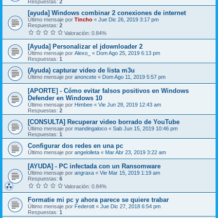
Respuestas:
2
[ayuda] Windows combinar 2 conexiones de internet
Último mensaje por
Tincho
«
Jue Dic 26, 2019 3:17 pm
Respuestas:
2
Valoración: 0.84%
[Ayuda] Personalizar el jdownloader 2
Último mensaje por
Alexo_
«
Dom Ago 25, 2019 6:13 pm
Respuestas:
1
(Ayuda) capturar video de lista m3u
Último mensaje por
anoncete
«
Dom Ago 11, 2019 5:57 pm
[APORTE] - Cómo evitar falsos positivos en Windows
Defender en Windows 10
Último mensaje por
Himbee
«
Vie Jun 28, 2019 12:43 am
Respuestas:
2
[CONSULTA] Recuperar video borrado de YouTube
Último mensaje por
mandingaloco
«
Sab Jun 15, 2019 10:46 pm
Respuestas:
1
Configurar dos redes en una pc
Último mensaje por
angelolleta
«
Mar Abr 23, 2019 3:22 am
[AYUDA] - PC infectada con un Ransomware
Último mensaje por
angraxa
«
Vie Mar 15, 2019 1:19 am
Respuestas:
6
Valoración: 0.84%
Formatie mi pc y ahora parece se quiere trabar
Último mensaje por
Federott
«
Jue Dic 27, 2018 6:54 pm
Respuestas:
1