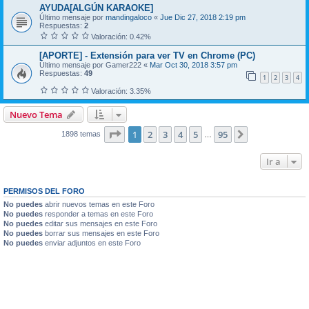
AYUDA[ALGÚN KARAOKE]
Último mensaje por
mandingaloco
«
Jue Dic 27, 2018 2:19 pm
Respuestas:
2
Valoración: 0.42%
[APORTE] - Extensión para ver TV en Chrome (PC)
Último mensaje por
Gamer222
«
Mar Oct 30, 2018 3:57 pm
Respuestas:
49
1
2
3
4
Valoración: 3.35%
Nuevo Tema
Página
1
de
95
1
2
3
4
5
95
Siguiente
1898 temas
…
Ir a
PERMISOS DEL FORO
No puedes
abrir nuevos temas en este Foro
No puedes
responder a temas en este Foro
No puedes
editar sus mensajes en este Foro
No puedes
borrar sus mensajes en este Foro
No puedes
enviar adjuntos en este Foro