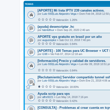
TEMAS
[APORTE] Mi lista IPTV 239 canales activos.
por
Luis-930|Luis Alejandro Vega
»
Dom Feb 04, 2018 12:50
Valoración: 1.26%
(ayuda) desencriptar .hc
por
fabritdfsur
»
Dom Sep 20, 2020 2:40 am
APORTE vps gratuito en brasil por un año
por
augustopke
»
Sab Oct 13, 2018 7:40 pm
Valoración: 0.84%
[APORTE] - 100 Temas para UC Browser + UCT E
por
G98
»
Vie Feb 07, 2014 12:18 am
[Información] Precio y calidad de servidores.
por
Luis-930|Luis Alejandro Vega
»
Lun Abr 09, 2018 10:51 p
Valoración: 0.84%
[Reclutamiento] Servidor compartido tunnel ss
por
Luis-930|Luis Alejandro Vega
»
Dom Ene 21, 2018 4:06 
Valoración: 18.83%
Ayuda scrip para vps
por
alfre9221
»
Lun May 14, 2018 7:16 pm
Valoración: 0.42%
[CONSULTA] - Problemas al crear cuenta en tc