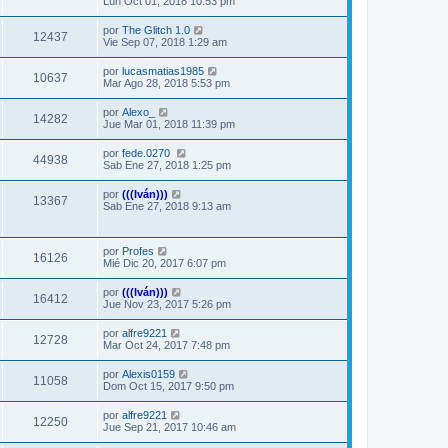
Lun Oct 01, 2018 10:53 pm
por
The Glitch 1.0
12437
Vie Sep 07, 2018 1:29 am
por
lucasmatias1985
10637
Mar Ago 28, 2018 5:53 pm
por
Alexo_
14282
Jue Mar 01, 2018 11:39 pm
por
fede.0270
44938
Sab Ene 27, 2018 1:25 pm
por
(((Iván)))
13367
Sab Ene 27, 2018 9:13 am
por
Profes
16126
Mié Dic 20, 2017 6:07 pm
por
(((Iván)))
16412
Jue Nov 23, 2017 5:26 pm
por
alfre9221
12728
Mar Oct 24, 2017 7:48 pm
por
Alexis0159
11058
Dom Oct 15, 2017 9:50 pm
por
alfre9221
12250
Jue Sep 21, 2017 10:46 am