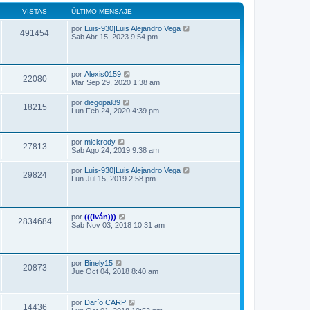
VISTAS
ÚLTIMO MENSAJE
por
Luis-930|Luis Alejandro Vega
491454
Sab Abr 15, 2023 9:54 pm
por
Alexis0159
22080
Mar Sep 29, 2020 1:38 am
por
diegopal89
18215
Lun Feb 24, 2020 4:39 pm
por
mickrody
27813
Sab Ago 24, 2019 9:38 am
por
Luis-930|Luis Alejandro Vega
29824
Lun Jul 15, 2019 2:58 pm
por
(((Iván)))
2834684
Sab Nov 03, 2018 10:31 am
por
Binely15
20873
Jue Oct 04, 2018 8:40 am
por
Darío CARP
14436