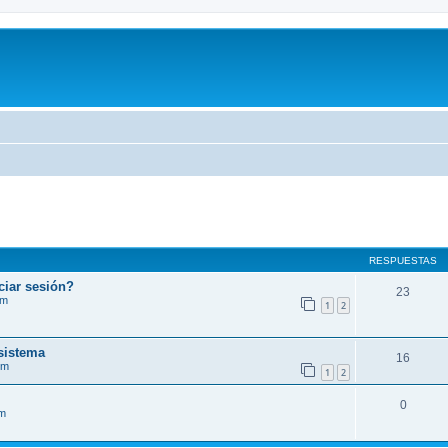
RESPUESTAS
ciar sesión?
23
im
1
2
sistema
16
im
1
2
0
im