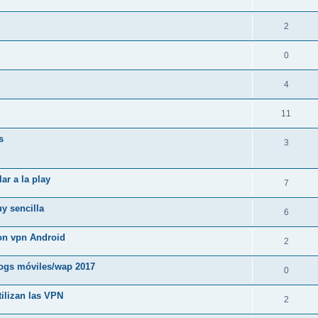
2
0
4
11
s
3
ar a la play
7
y sencilla
6
on vpn Android
2
logs móviles/wap 2017
0
ilizan las VPN
2