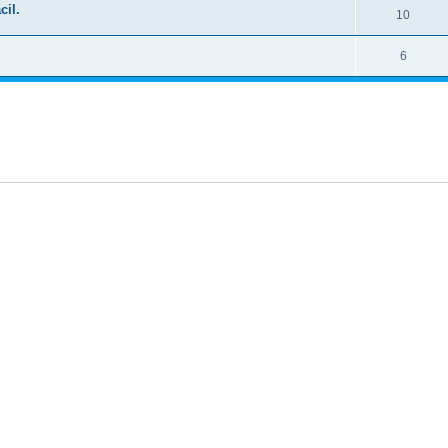
cil.
10
6