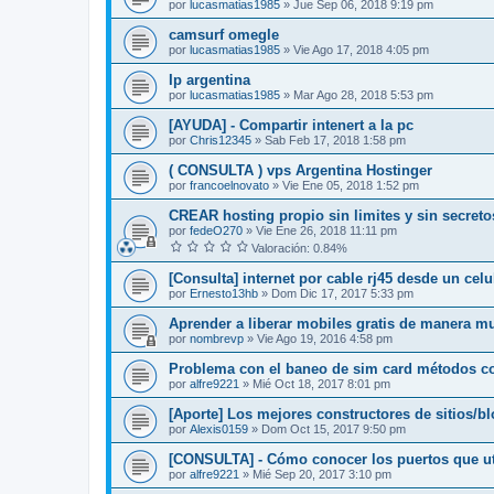
por
lucasmatias1985
»
Jue Sep 06, 2018 9:19 pm
camsurf omegle
por
lucasmatias1985
»
Vie Ago 17, 2018 4:05 pm
Ip argentina
por
lucasmatias1985
»
Mar Ago 28, 2018 5:53 pm
[AYUDA] - Compartir intenert a la pc
por
Chris12345
»
Sab Feb 17, 2018 1:58 pm
( CONSULTA ) vps Argentina Hostinger
por
francoelnovato
»
Vie Ene 05, 2018 1:52 pm
CREAR hosting propio sin limites y sin secreto
por
fedeO270
»
Vie Ene 26, 2018 11:11 pm
Valoración: 0.84%
[Consulta] internet por cable rj45 desde un celul
por
Ernesto13hb
»
Dom Dic 17, 2017 5:33 pm
Aprender a liberar mobiles gratis de manera mu
por
nombrevp
»
Vie Ago 19, 2016 4:58 pm
Problema con el baneo de sim card métodos c
por
alfre9221
»
Mié Oct 18, 2017 8:01 pm
[Aporte] Los mejores constructores de sitios/b
por
Alexis0159
»
Dom Oct 15, 2017 9:50 pm
[CONSULTA] - Cómo conocer los puertos que ut
por
alfre9221
»
Mié Sep 20, 2017 3:10 pm