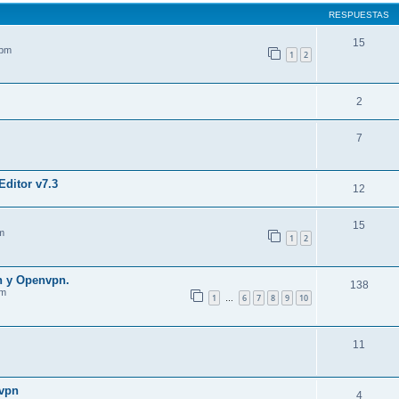
RESPUESTAS
15
 pm
1
2
2
7
ditor v7.3
12
15
m
1
2
h y Openvpn.
138
am
1
6
7
8
9
10
…
11
pvpn
4