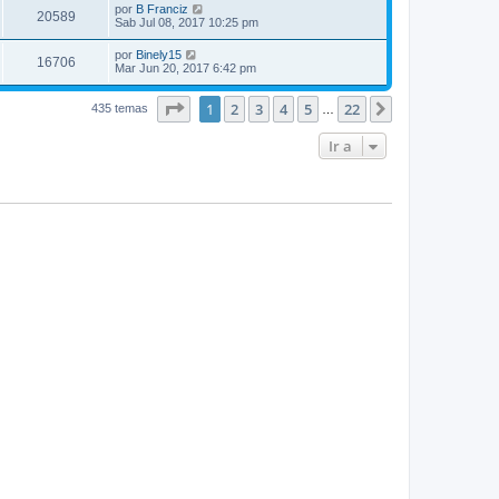
por
B Franciz
20589
Sab Jul 08, 2017 10:25 pm
por
Binely15
16706
Mar Jun 20, 2017 6:42 pm
Página
1
de
22
1
2
3
4
5
22
Siguiente
435 temas
…
Ir a