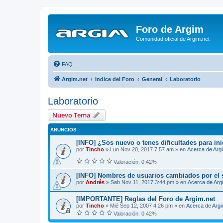
Foro de Argim
Comunidad oficial de Argim.net
FAQ
Argim.net
Indice del Foro
General
Laboratorio
Laboratorio
Nuevo Tema
ANUNCIOS
[INFO] ¿Sos nuevo o tenes dificultades para ini
por
Tincho
»
Lun Nov 20, 2017 7:57 am
» en
Acerca de Arg
Valoración: 0.42%
[INFO] Nombres de usuarios cambiados por el 
por
Andrés
»
Sab Nov 11, 2017 3:44 pm
» en
Acerca de Arg
[IMPORTANTE] Reglas del Foro de Argim.net
por
Tincho
»
Mié Sep 12, 2007 4:26 pm
» en
Acerca de Arg
Valoración: 0.42%