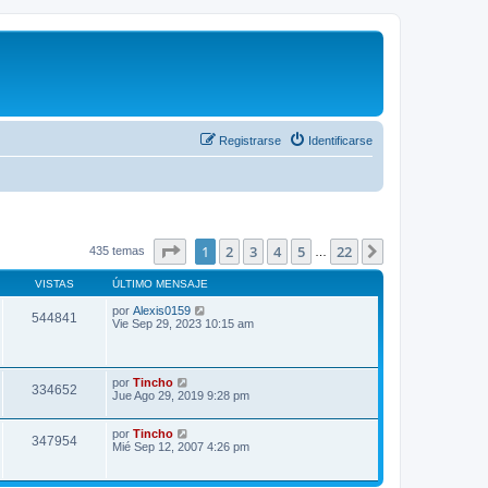
Registrarse
Identificarse
Página
1
de
22
1
2
3
4
5
22
Siguiente
435 temas
…
VISTAS
ÚLTIMO MENSAJE
por
Alexis0159
544841
Vie Sep 29, 2023 10:15 am
por
Tincho
334652
Jue Ago 29, 2019 9:28 pm
por
Tincho
347954
Mié Sep 12, 2007 4:26 pm