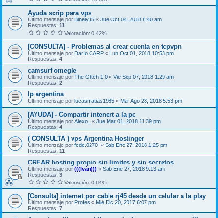
Ayuda scrip para vps
Último mensaje por
Binely15
«
Jue Oct 04, 2018 8:40 am
Respuestas:
11
Valoración: 0.42%
[CONSULTA] - Problemas al crear cuenta en tcpvpn
Último mensaje por
Darío CARP
«
Lun Oct 01, 2018 10:53 pm
Respuestas:
4
camsurf omegle
Último mensaje por
The Glitch 1.0
«
Vie Sep 07, 2018 1:29 am
Respuestas:
2
Ip argentina
Último mensaje por
lucasmatias1985
«
Mar Ago 28, 2018 5:53 pm
[AYUDA] - Compartir intenert a la pc
Último mensaje por
Alexo_
«
Jue Mar 01, 2018 11:39 pm
Respuestas:
4
( CONSULTA ) vps Argentina Hostinger
Último mensaje por
fede.0270
«
Sab Ene 27, 2018 1:25 pm
Respuestas:
11
CREAR hosting propio sin limites y sin secretos
Último mensaje por
(((Iván)))
«
Sab Ene 27, 2018 9:13 am
Respuestas:
3
Valoración: 0.84%
[Consulta] internet por cable rj45 desde un celular a la play
Último mensaje por
Profes
«
Mié Dic 20, 2017 6:07 pm
Respuestas:
7