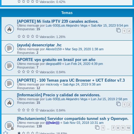
Valoración: 0.42%
Temas
[APORTE] Mi lista IPTV 239 canales activos.
Último mensaje por
Luis-930|Luis Alejandro Vega
«
Sab Abr 15, 2023 9:54 pm
Respuestas:
15
1
2
Valoración: 1.26%
(ayuda) desencriptar .hc
Último mensaje por
Alexis0159
«
Mar Sep 29, 2020 1:38 am
Respuestas:
2
APORTE vps gratuito en brasil por un año
Último mensaje por
diegopal89
«
Lun Feb 24, 2020 4:39 pm
Respuestas:
7
Valoración: 0.84%
[APORTE] - 100 Temas para UC Browser + UCT Editor v7.3
Último mensaje por
mickrody
«
Sab Ago 24, 2019 9:38 am
Respuestas:
12
[Información] Precio y calidad de servidores.
Último mensaje por
Luis-930|Luis Alejandro Vega
«
Lun Jul 15, 2019 2:58 pm
Respuestas:
15
1
2
Valoración: 0.84%
[Reclutamiento] Servidor compartido tunnel ssh y Openvpn.
Último mensaje por
(((Iván)))
«
Sab Nov 03, 2018 10:31 am
Respuestas:
138
1
7
8
9
10
…
Valoración: 18.83%