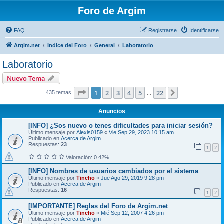
Foro de Argim
FAQ
Registrarse
Identificarse
Argim.net
Indice del Foro
General
Laboratorio
Laboratorio
Nuevo Tema
Página
1
de
22
1
2
3
4
5
22
Siguiente
435 temas
…
Anuncios
[INFO] ¿Sos nuevo o tenes dificultades para iniciar sesión?
Último mensaje por
Alexis0159
«
Vie Sep 29, 2023 10:15 am
Publicado en
Acerca de Argim
Respuestas:
23
1
2
Valoración: 0.42%
[INFO] Nombres de usuarios cambiados por el sistema
Último mensaje por
Tincho
«
Jue Ago 29, 2019 9:28 pm
Publicado en
Acerca de Argim
Respuestas:
16
1
2
[IMPORTANTE] Reglas del Foro de Argim.net
Último mensaje por
Tincho
«
Mié Sep 12, 2007 4:26 pm
Publicado en
Acerca de Argim