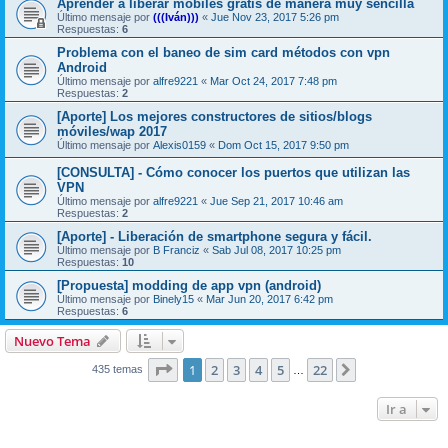
Aprender a liberar mobiles gratis de manera muy sencilla
Último mensaje por
(((Iván)))
«
Jue Nov 23, 2017 5:26 pm
Respuestas:
6
Problema con el baneo de sim card métodos con vpn
Android
Último mensaje por
alfre9221
«
Mar Oct 24, 2017 7:48 pm
Respuestas:
2
[Aporte] Los mejores constructores de sitios/blogs
móviles/wap 2017
Último mensaje por
Alexis0159
«
Dom Oct 15, 2017 9:50 pm
[CONSULTA] - Cómo conocer los puertos que utilizan las
VPN
Último mensaje por
alfre9221
«
Jue Sep 21, 2017 10:46 am
Respuestas:
2
[Aporte] - Liberación de smartphone segura y fácil.
Último mensaje por
B Franciz
«
Sab Jul 08, 2017 10:25 pm
Respuestas:
10
[Propuesta] modding de app vpn (android)
Último mensaje por
Binely15
«
Mar Jun 20, 2017 6:42 pm
Respuestas:
6
Nuevo Tema
Página
1
de
22
1
2
3
4
5
22
Siguiente
435 temas
…
Ir a