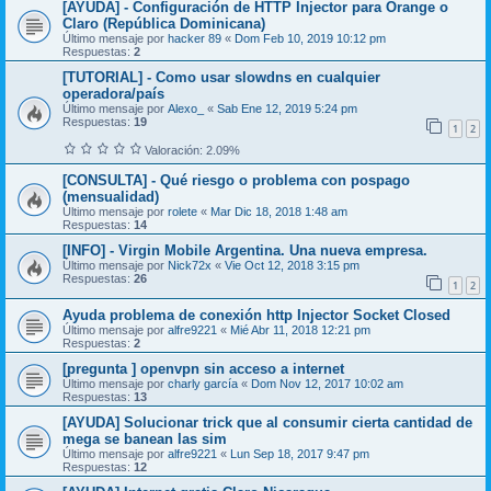
[AYUDA] - Configuración de HTTP Injector para Orange o
Claro (República Dominicana)
Último mensaje por
hacker 89
«
Dom Feb 10, 2019 10:12 pm
Respuestas:
2
[TUTORIAL] - Como usar slowdns en cualquier
operadora/país
Último mensaje por
Alexo_
«
Sab Ene 12, 2019 5:24 pm
Respuestas:
19
1
2
Valoración: 2.09%
[CONSULTA] - Qué riesgo o problema con pospago
(mensualidad)
Último mensaje por
rolete
«
Mar Dic 18, 2018 1:48 am
Respuestas:
14
[INFO] - Virgin Mobile Argentina. Una nueva empresa.
Último mensaje por
Nick72x
«
Vie Oct 12, 2018 3:15 pm
Respuestas:
26
1
2
Ayuda problema de conexión http Injector Socket Closed
Último mensaje por
alfre9221
«
Mié Abr 11, 2018 12:21 pm
Respuestas:
2
[pregunta ] openvpn sin acceso a internet
Último mensaje por
charly garcía
«
Dom Nov 12, 2017 10:02 am
Respuestas:
13
[AYUDA] Solucionar trick que al consumir cierta cantidad de
mega se banean las sim
Último mensaje por
alfre9221
«
Lun Sep 18, 2017 9:47 pm
Respuestas:
12