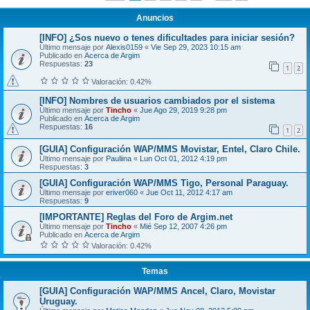
Anuncios
[INFO] ¿Sos nuevo o tenes dificultades para iniciar sesión?
Último mensaje por
Alexis0159
«
Vie Sep 29, 2023 10:15 am
Publicado en
Acerca de Argim
Respuestas:
23
1
2
Valoración: 0.42%
[INFO] Nombres de usuarios cambiados por el sistema
Último mensaje por
Tincho
«
Jue Ago 29, 2019 9:28 pm
Publicado en
Acerca de Argim
Respuestas:
16
1
2
[GUIA] Configuración WAP/MMS Movistar, Entel, Claro Chile.
Último mensaje por
Pauliina
«
Lun Oct 01, 2012 4:19 pm
Respuestas:
3
[GUIA] Configuración WAP/MMS Tigo, Personal Paraguay.
Último mensaje por
eriver060
«
Jue Oct 11, 2012 4:17 am
Respuestas:
9
[IMPORTANTE] Reglas del Foro de Argim.net
Último mensaje por
Tincho
«
Mié Sep 12, 2007 4:26 pm
Publicado en
Acerca de Argim
Valoración: 0.42%
Temas
[GUIA] Configuración WAP/MMS Ancel, Claro, Movistar
Uruguay.