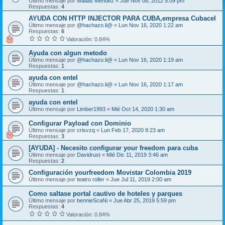
Último mensaje por
Matias Mendez
«
Jue Nov 08, 2012 5:09 pm
Respuestas:
4
AYUDA CON HTTP INJECTOR PARA CUBA,empresa Cubacel
Último mensaje por
@hachazo.li@
«
Lun Nov 16, 2020 1:22 am
Respuestas:
6
Valoración: 0.84%
Ayuda con algun metodo
Último mensaje por
@hachazo.li@
«
Lun Nov 16, 2020 1:19 am
Respuestas:
1
ayuda con entel
Último mensaje por
@hachazo.li@
«
Lun Nov 16, 2020 1:17 am
Respuestas:
1
ayuda con entel
Último mensaje por
Limber1993
«
Mié Oct 14, 2020 1:30 am
Configurar Payload con Dominio
Último mensaje por
crisvzq
«
Lun Feb 17, 2020 8:23 am
Respuestas:
3
[AYUDA] - Necesito configurar your freedom para cuba
Último mensaje por
Davidrust
«
Mié Dic 11, 2019 3:46 am
Respuestas:
2
Configuración yourfreedom Movistar Colombia 2019
Último mensaje por
teatro roller
«
Jue Jul 11, 2019 2:00 am
Como saltase portal cautivo de hoteles y parques
Último mensaje por
bennieScaNi
«
Jue Abr 25, 2019 5:59 pm
Respuestas:
4
Valoración: 0.84%