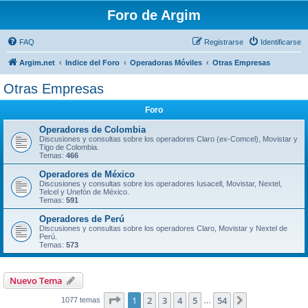
Foro de Argim
FAQ
Registrarse
Identificarse
Argim.net
Indice del Foro
Operadoras Móviles
Otras Empresas
Otras Empresas
Foro
Operadores de Colombia
Discusiones y consultas sobre los operadores Claro (ex-Comcel), Movistar y
Tigo de Colombia.
Temas:
466
Operadores de México
Discusiones y consultas sobre los operadores Iusacell, Movistar, Nextel,
Telcel y Unefón de México.
Temas:
591
Operadores de Perú
Discusiones y consultas sobre los operadores Claro, Movistar y Nextel de
Perú.
Temas:
573
Nuevo Tema
Página
1
de
54
1
2
3
4
5
54
Siguiente
1077 temas
…