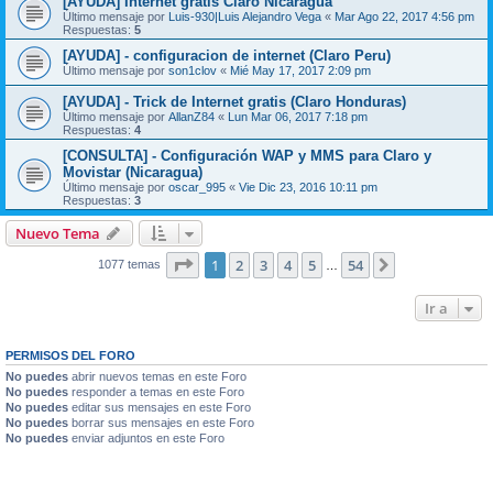
[AYUDA] Internet gratis Claro Nicaragua
Último mensaje por
Luis-930|Luis Alejandro Vega
«
Mar Ago 22, 2017 4:56 pm
Respuestas:
5
[AYUDA] - configuracion de internet (Claro Peru)
Último mensaje por
son1clov
«
Mié May 17, 2017 2:09 pm
[AYUDA] - Trick de Internet gratis (Claro Honduras)
Último mensaje por
AllanZ84
«
Lun Mar 06, 2017 7:18 pm
Respuestas:
4
[CONSULTA] - Configuración WAP y MMS para Claro y
Movistar (Nicaragua)
Último mensaje por
oscar_995
«
Vie Dic 23, 2016 10:11 pm
Respuestas:
3
Nuevo Tema
Página
1
de
54
1
2
3
4
5
54
Siguiente
1077 temas
…
Ir a
PERMISOS DEL FORO
No puedes
abrir nuevos temas en este Foro
No puedes
responder a temas en este Foro
No puedes
editar sus mensajes en este Foro
No puedes
borrar sus mensajes en este Foro
No puedes
enviar adjuntos en este Foro