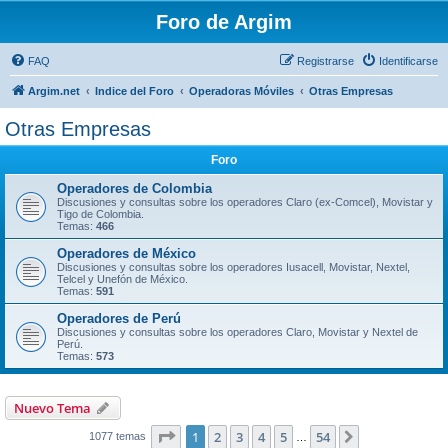
Foro de Argim
FAQ
Registrarse
Identificarse
Argim.net
Indice del Foro
Operadoras Móviles
Otras Empresas
Otras Empresas
Foro
Operadores de Colombia
Discusiones y consultas sobre los operadores Claro (ex-Comcel), Movistar y
Tigo de Colombia.
Temas:
466
Operadores de México
Discusiones y consultas sobre los operadores Iusacell, Movistar, Nextel,
Telcel y Unefón de México.
Temas:
591
Operadores de Perú
Discusiones y consultas sobre los operadores Claro, Movistar y Nextel de
Perú.
Temas:
573
Nuevo Tema
Página
1
de
54
1
2
3
4
5
54
Siguiente
1077 temas
…