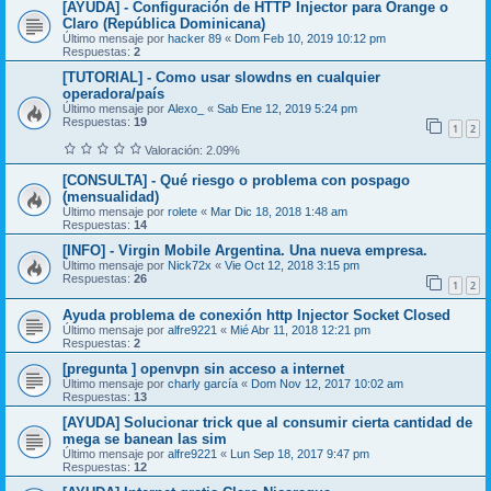
[AYUDA] - Configuración de HTTP Injector para Orange o
Claro (República Dominicana)
Último mensaje por
hacker 89
«
Dom Feb 10, 2019 10:12 pm
Respuestas:
2
[TUTORIAL] - Como usar slowdns en cualquier
operadora/país
Último mensaje por
Alexo_
«
Sab Ene 12, 2019 5:24 pm
Respuestas:
19
1
2
Valoración: 2.09%
[CONSULTA] - Qué riesgo o problema con pospago
(mensualidad)
Último mensaje por
rolete
«
Mar Dic 18, 2018 1:48 am
Respuestas:
14
[INFO] - Virgin Mobile Argentina. Una nueva empresa.
Último mensaje por
Nick72x
«
Vie Oct 12, 2018 3:15 pm
Respuestas:
26
1
2
Ayuda problema de conexión http Injector Socket Closed
Último mensaje por
alfre9221
«
Mié Abr 11, 2018 12:21 pm
Respuestas:
2
[pregunta ] openvpn sin acceso a internet
Último mensaje por
charly garcía
«
Dom Nov 12, 2017 10:02 am
Respuestas:
13
[AYUDA] Solucionar trick que al consumir cierta cantidad de
mega se banean las sim
Último mensaje por
alfre9221
«
Lun Sep 18, 2017 9:47 pm
Respuestas:
12