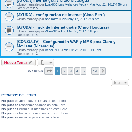
[AYUDA] Internet gratis Claro Nicaragua
Último mensaje por
Luis-930|Luis Alejandro Vega
«
Mar Ago 22, 2017 4:56 pm
Respuestas:
5
[AYUDA] - configuracion de internet (Claro Peru)
Último mensaje por
son1clov
«
Mié May 17, 2017 2:09 pm
[AYUDA] - Trick de Internet gratis (Claro Honduras)
Último mensaje por
AllanZ84
«
Lun Mar 06, 2017 7:18 pm
Respuestas:
4
[CONSULTA] - Configuración WAP y MMS para Claro y
Movistar (Nicaragua)
Último mensaje por
oscar_995
«
Vie Dic 23, 2016 10:11 pm
Respuestas:
3
Nuevo Tema
Página
1
de
54
1
2
3
4
5
54
Siguiente
1077 temas
…
Ir a
PERMISOS DEL FORO
No puedes
abrir nuevos temas en este Foro
No puedes
responder a temas en este Foro
No puedes
editar sus mensajes en este Foro
No puedes
borrar sus mensajes en este Foro
No puedes
enviar adjuntos en este Foro