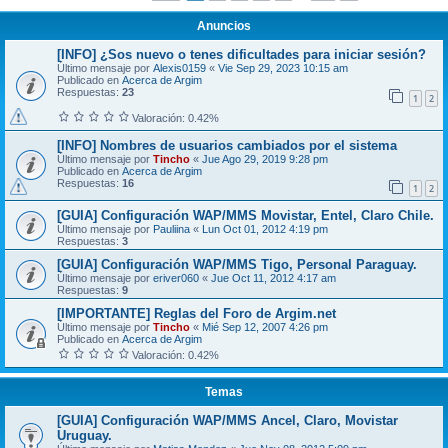
Anuncios
[INFO] ¿Sos nuevo o tenes dificultades para iniciar sesión?
Último mensaje por
Alexis0159
«
Vie Sep 29, 2023 10:15 am
Publicado en
Acerca de Argim
Respuestas:
23
1
2
Valoración: 0.42%
[INFO] Nombres de usuarios cambiados por el sistema
Último mensaje por
Tincho
«
Jue Ago 29, 2019 9:28 pm
Publicado en
Acerca de Argim
Respuestas:
16
1
2
[GUIA] Configuración WAP/MMS Movistar, Entel, Claro Chile.
Último mensaje por
Pauliina
«
Lun Oct 01, 2012 4:19 pm
Respuestas:
3
[GUIA] Configuración WAP/MMS Tigo, Personal Paraguay.
Último mensaje por
eriver060
«
Jue Oct 11, 2012 4:17 am
Respuestas:
9
[IMPORTANTE] Reglas del Foro de Argim.net
Último mensaje por
Tincho
«
Mié Sep 12, 2007 4:26 pm
Publicado en
Acerca de Argim
Valoración: 0.42%
Temas
[GUIA] Configuración WAP/MMS Ancel, Claro, Movistar
Uruguay.