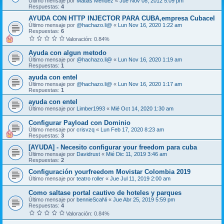
Último mensaje por
Matias Mendez
«
Jue Nov 08, 2012 5:09 pm
Respuestas:
4
AYUDA CON HTTP INJECTOR PARA CUBA,empresa Cubacel
Último mensaje por
@hachazo.li@
«
Lun Nov 16, 2020 1:22 am
Respuestas:
6
Valoración: 0.84%
Ayuda con algun metodo
Último mensaje por
@hachazo.li@
«
Lun Nov 16, 2020 1:19 am
Respuestas:
1
ayuda con entel
Último mensaje por
@hachazo.li@
«
Lun Nov 16, 2020 1:17 am
Respuestas:
1
ayuda con entel
Último mensaje por
Limber1993
«
Mié Oct 14, 2020 1:30 am
Configurar Payload con Dominio
Último mensaje por
crisvzq
«
Lun Feb 17, 2020 8:23 am
Respuestas:
3
[AYUDA] - Necesito configurar your freedom para cuba
Último mensaje por
Davidrust
«
Mié Dic 11, 2019 3:46 am
Respuestas:
2
Configuración yourfreedom Movistar Colombia 2019
Último mensaje por
teatro roller
«
Jue Jul 11, 2019 2:00 am
Como saltase portal cautivo de hoteles y parques
Último mensaje por
bennieScaNi
«
Jue Abr 25, 2019 5:59 pm
Respuestas:
4
Valoración: 0.84%