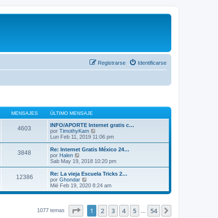
Registrarse
Identificarse
MENSAJES
ÚLTIMO MENSAJE
INFO/APORTE Internet gratis c…
4603
V
por
TimothyKam
e
Lun Feb 11, 2019 11:06 pm
r
ú
Re: Internet Gratis México 24…
3848
l
V
por
Halen
t
e
Sab May 19, 2018 10:20 pm
i
r
m
ú
Re: La vieja Escuela Tricks 2…
12386
o
l
V
por
Ghondar
m
t
e
Mié Feb 19, 2020 8:24 am
e
i
r
n
m
ú
s
o
l
a
m
t
Página
1
de
54
1
2
3
4
5
54
Siguiente
1077 temas
…
j
e
i
e