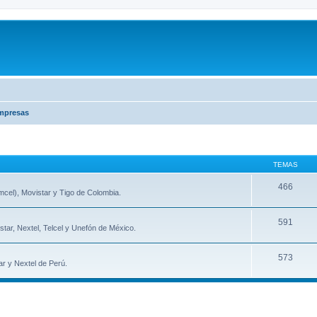
mpresas
TEMAS
466
cel), Movistar y Tigo de Colombia.
591
star, Nextel, Telcel y Unefón de México.
573
r y Nextel de Perú.