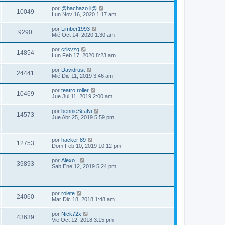
por
@hachazo.li@
10049
Lun Nov 16, 2020 1:17 am
por
Limber1993
9290
Mié Oct 14, 2020 1:30 am
por
crisvzq
14854
Lun Feb 17, 2020 8:23 am
por
Davidrust
24441
Mié Dic 11, 2019 3:46 am
por
teatro roller
10469
Jue Jul 11, 2019 2:00 am
por
bennieScaNi
14573
Jue Abr 25, 2019 5:59 pm
por
hacker 89
12753
Dom Feb 10, 2019 10:12 pm
por
Alexo_
39893
Sab Ene 12, 2019 5:24 pm
por
rolete
24060
Mar Dic 18, 2018 1:48 am
por
Nick72x
43639
Vie Oct 12, 2018 3:15 pm