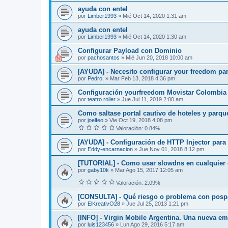
ayuda con entel
por
Limber1993
»
Mié Oct 14, 2020 1:31 am
ayuda con entel
por
Limber1993
»
Mié Oct 14, 2020 1:30 am
Configurar Payload con Dominio
por
pachosantos
»
Mié Jun 20, 2018 10:00 am
[AYUDA] - Necesito configurar your freedom pa
por
Pedro.
»
Mar Feb 13, 2018 4:36 pm
Configuración yourfreedom Movistar Colombia
por
teatro roller
»
Jue Jul 11, 2019 2:00 am
Como saltase portal cautivo de hoteles y parqu
por
joelfeo
»
Vie Oct 19, 2018 4:08 pm
Valoración: 0.84%
[AYUDA] - Configuración de HTTP Injector para
por
Eddy-encarnacion
»
Jue Nov 01, 2018 8:12 pm
[TUTORIAL] - Como usar slowdns en cualquier 
por
gaby10k
»
Mar Ago 15, 2017 12:05 am
Valoración: 2.09%
[CONSULTA] - Qué riesgo o problema con posp
por
ElKreativO28
»
Jue Jul 25, 2013 1:21 pm
[INFO] - Virgin Mobile Argentina. Una nueva em
por
luis123456
»
Lun Ago 29, 2016 5:17 am