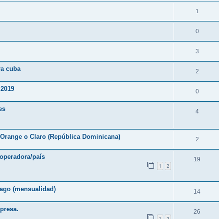
1
0
3
ra cuba
2
 2019
0
es
4
 Orange o Claro (República Dominicana)
2
operadora/país
19
1
2
ago (mensualidad)
14
presa.
26
1
2