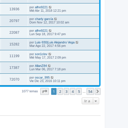
por
alfre9221
13936
Mié Abr 11, 2018 12:21 pm
por
charly garcía
20797
Dom Nov 12, 2017 10:02 am
por
alfre9221
22087
Lun Sep 18, 2017 9:47 pm
por
Luis-930|Luis Alejandro Vega
15282
Mar Ago 22, 2017 4:56 pm
por
son1clov
11199
Mié May 17, 2017 2:09 pm
por
AllanZ84
17387
Lun Mar 06, 2017 7:18 pm
por
oscar_995
72070
Vie Dic 23, 2016 10:11 pm
Página
1
de
54
1
2
3
4
5
54
Siguiente
1077 temas
…
Ir a