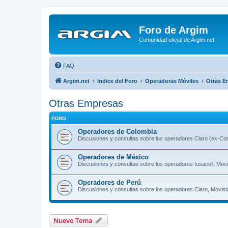
Foro de Argim
Comunidad oficial de Argim.net
FAQ
Argim.net
Indice del Foro
Operadoras Móviles
Otras E
Otras Empresas
FORO
Operadores de Colombia
Discusiones y consultas sobre los operadores Claro (ex-Com
Operadores de México
Discusiones y consultas sobre los operadores Iusacell, Movi
Operadores de Perú
Discusiones y consultas sobre los operadores Claro, Movista
Nuevo Tema