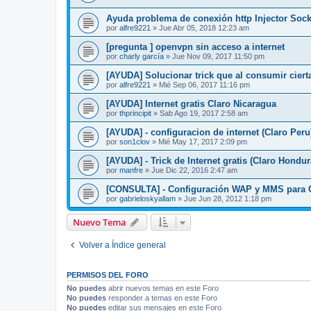
Ayuda problema de conexión http Injector Sock
por
alfre9221
»
Jue Abr 05, 2018 12:23 am
[pregunta ] openvpn sin acceso a internet
por
charly garcía
»
Jue Nov 09, 2017 11:50 pm
[AYUDA] Solucionar trick que al consumir cier
por
alfre9221
»
Mié Sep 06, 2017 11:16 pm
[AYUDA] Internet gratis Claro Nicaragua
por
thprincipit
»
Sab Ago 19, 2017 2:58 am
[AYUDA] - configuracion de internet (Claro Peru
por
son1clov
»
Mié May 17, 2017 2:09 pm
[AYUDA] - Trick de Internet gratis (Claro Hondur
por
manfre
»
Jue Dic 22, 2016 2:47 am
[CONSULTA] - Configuración WAP y MMS para Cl
por
gabrieloskyallam
»
Jue Jun 28, 2012 1:18 pm
Nuevo Tema
Volver a Índice general
PERMISOS DEL FORO
No puedes
abrir nuevos temas en este Foro
No puedes
responder a temas en este Foro
No puedes
editar sus mensajes en este Foro