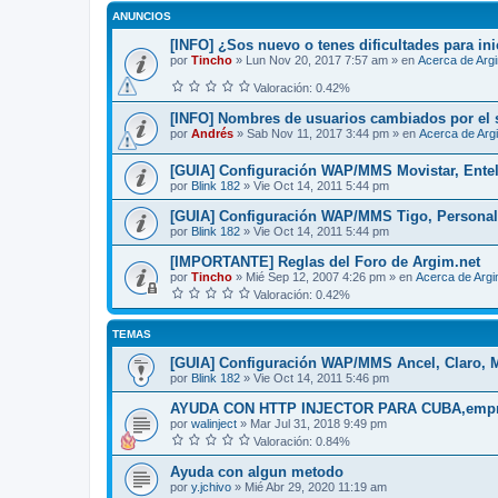
ANUNCIOS
[INFO] ¿Sos nuevo o tenes dificultades para ini
por
Tincho
»
Lun Nov 20, 2017 7:57 am
» en
Acerca de Arg
Valoración: 0.42%
[INFO] Nombres de usuarios cambiados por el 
por
Andrés
»
Sab Nov 11, 2017 3:44 pm
» en
Acerca de Arg
[GUIA] Configuración WAP/MMS Movistar, Entel,
por
Blink 182
»
Vie Oct 14, 2011 5:44 pm
[GUIA] Configuración WAP/MMS Tigo, Personal
por
Blink 182
»
Vie Oct 14, 2011 5:44 pm
[IMPORTANTE] Reglas del Foro de Argim.net
por
Tincho
»
Mié Sep 12, 2007 4:26 pm
» en
Acerca de Arg
Valoración: 0.42%
TEMAS
[GUIA] Configuración WAP/MMS Ancel, Claro, M
por
Blink 182
»
Vie Oct 14, 2011 5:46 pm
AYUDA CON HTTP INJECTOR PARA CUBA,empr
por
walinject
»
Mar Jul 31, 2018 9:49 pm
Valoración: 0.84%
Ayuda con algun metodo
por
y.jchivo
»
Mié Abr 29, 2020 11:19 am