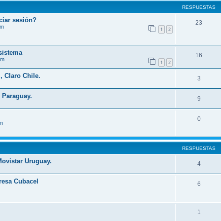
RESPUESTAS
ciar sesión?
23
im
1
2
sistema
16
im
1
2
 Claro Chile.
3
 Paraguay.
9
0
im
RESPUESTAS
ovistar Uruguay.
4
esa Cubacel
6
1