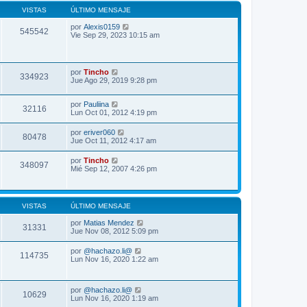
n
m
s
VISTAS
ÚLTIMO MENSAJE
o
a
m
j
por
Alexis0159
e
545542
e
Vie Sep 29, 2023 10:15 am
n
s
a
j
e
por
Tincho
334923
Jue Ago 29, 2019 9:28 pm
por
Pauliina
32116
Lun Oct 01, 2012 4:19 pm
por
eriver060
80478
Jue Oct 11, 2012 4:17 am
por
Tincho
348097
Mié Sep 12, 2007 4:26 pm
VISTAS
ÚLTIMO MENSAJE
por
Matias Mendez
31331
Jue Nov 08, 2012 5:09 pm
por
@hachazo.li@
114735
Lun Nov 16, 2020 1:22 am
por
@hachazo.li@
10629
Lun Nov 16, 2020 1:19 am