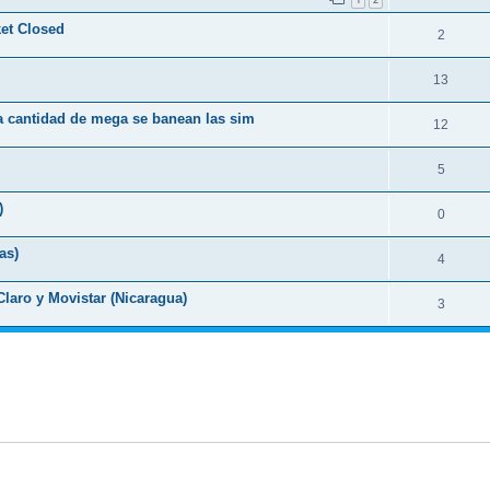
et Closed
2
13
ta cantidad de mega se banean las sim
12
5
)
0
as)
4
aro y Movistar (Nicaragua)
3