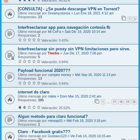
Valoración: 68.62%
[CONSULTA] - ¿Se puede descargar VPN en Torrent?
Último mensaje por
Dreamyotonos
«
Lun Ene 18, 2021 4:12 am
Respuestas:
23
1
2
Interfreeclaroar app para navegación cortesía fb
Último mensaje por
Mr.CeFa
«
Sab Dic 19, 2020 10:14 am
Respuestas:
2
Valoración: 0.42%
Interfreeclaroar sin proxy sin VPN limitaciones pero sirve.
Último mensaje por
Tincho
«
Jue Dic 17, 2020 7:06 pm
Respuestas:
5
Valoración: 0.84%
Payload funcional 2020???
Último mensaje por
vampire money
«
Mié Sep 16, 2020 11:13 pm
Respuestas:
13
Valoración: 0.84%
internet de claro
Último mensaje por
rolete
«
Dom Mar 15, 2020 2:42 am
Respuestas:
285
1
17
18
19
20
…
Valoración: 25.52%
Algun metodo para claro funcional?
Último mensaje por
mimiojo01
«
Mié Feb 19, 2020 3:18 pm
Respuestas:
2
Claro - Facebook gratis???
Último mensaje por
Gustavo123
«
Vie Feb 14, 2020 10:15 am
Respuestas:
20