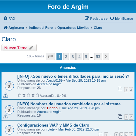
Foro de Argim
FAQ
Registrarse
Identificarse
Argim.net
Indice del Foro
Operadoras Móviles
Claro
Claro
Nuevo Tema
Página
1
de
53
1
2
3
4
5
53
Siguiente
1057 temas
…
Anuncios
[INFO] ¿Sos nuevo o tenes dificultades para iniciar sesión?
Último mensaje por
Alexis0159
«
Vie Sep 29, 2023 10:15 am
Publicado en
Acerca de Argim
Respuestas:
23
1
2
Valoración: 0.42%
[INFO] Nombres de usuarios cambiados por el sistema
Último mensaje por
Tincho
«
Jue Ago 29, 2019 9:28 pm
Publicado en
Acerca de Argim
Respuestas:
16
1
2
Configuraciones WAP y MMS de Claro
Último mensaje por
rolete
«
Mar Feb 05, 2019 12:36 pm
Respuestas:
99
1
4
5
6
7
…