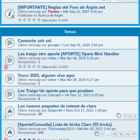
[IMPORTANTE] Reglas del Foro de Argim.net
Último mensaje por
Tincho
«
Mié Sep 12, 2007 4:26 pm
Publicado en
Acerca de Argim
Valoración: 0.42%
Temas
Conexión ssh ssl
Último mensaje por
grunger
«
Lun Sep 01, 2025 3:56 pm
Les traigo otro aporte [APORTE] Opera Mini Handler
Último mensaje por
rolete
«
Mar Abr 08, 2025 5:29 pm
Respuestas:
1
Valoración: 0.42%
Truco 2025, alguien vivo aqui
Último mensaje por
rolete
«
Mar Abr 08, 2025 5:27 pm
Respuestas:
1
Les Traigo Un aporte para que prueben
Último mensaje por
chayaan
«
Vie Nov 12, 2021 6:25 am
Respuestas:
4
Los nuevos paquetes de intenet de claro
Último mensaje por
Diegox66
«
Dom Oct 17, 2021 7:28 pm
Respuestas:
39
1
2
3
[Aporte/Consulta] Lista de tricks Claro (55 tricks).
Último mensaje por
Tinchosplay2014
«
Mié Abr 28, 2021 2:44 am
Respuestas:
241
1
14
15
16
17
…