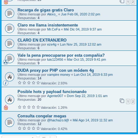
1
2
Recarga de gigas gratis Claro
Último mensaje por
Alexo_
«
Jue Feb 06, 2020 2:02 pm
Respuestas:
4
Claro me llama insistentemente
Último mensaje por
Mr.CeFa
«
Mié Dic 04, 2019 9:37 am
Respuestas:
4
CLARO EN EXTRANJERO
Último mensaje por
eze4g
«
Lun Nov 25, 2019 12:02 am
Respuestas:
6
Vale la pena preocuparse por esta compañia?
Último mensaje por
luis123456
«
Mar Oct 15, 2019 9:41 pm
Respuestas:
9
DUDA proxy por PHP con un módem 4g
Último mensaje por
vampire money
«
Lun Oct 14, 2019 6:33 pm
Respuestas:
14
Valoración: 2.93%
Posible hots y payload funcionando
Último mensaje por
Agente007
«
Dom Sep 22, 2019 1:01 am
Respuestas:
20
1
2
Valoración: 1.26%
Consulta congelar megas
Último mensaje por
@hachazo.li@
«
Mié Ago 14, 2019 11:32 am
Respuestas:
12
Valoración: 0.42%