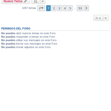
Nuevo Tema
Página
1
de
53
1
2
3
4
5
53
Siguiente
1057 temas
…
Ir a
PERMISOS DEL FORO
No puedes
abrir nuevos temas en este Foro
No puedes
responder a temas en este Foro
No puedes
editar sus mensajes en este Foro
No puedes
borrar sus mensajes en este Foro
No puedes
enviar adjuntos en este Foro