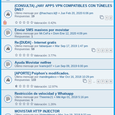
(CONSULTA) ¿HAY APPS VPN COMPATIBLES CON TÚNELES
DNS?
Último mensaje por
@hachazo.li@
«
Jue Feb 20, 2020 6:06 pm
Respuestas:
19
1
2
Valoración: 0.42%
Enviar SMS masivos por movistar
Último mensaje por
Mr.CeFa
«
Dom Ene 12, 2020 4:09 pm
Respuestas:
1
Re:[DUDA] - Internet gratis
Último mensaje por
fabianjuan
«
Mar Sep 17, 2019 1:47 pm
Respuestas:
59
1
2
3
4
Valoración: 3.77%
Ayuda Movistar netfree
Último mensaje por
Ivamcjs07
«
Lun Sep 09, 2019 6:00 pm
[APORTE] Psiphon's modificados.
Último mensaje por
mandingaloco
«
Mar Oct 16, 2018 10:29 pm
Respuestas:
133
1
6
7
8
9
…
Valoración: 12.97%
Restricción de velocidad y Whatsapp
Último mensaje por
Theemix21
«
Mié Ago 01, 2018 5:16 pm
Respuestas:
9
Valoración: 1.26%
MOVISTAR HTTP INJECTOR
Último mensaje por
VortexHiman
«
Mar Jun 19, 2018 9:32 pm