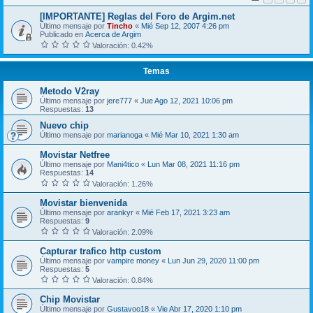
[IMPORTANTE] Reglas del Foro de Argim.net
Último mensaje por
Tincho
«
Mié Sep 12, 2007 4:26 pm
Publicado en
Acerca de Argim
Valoración: 0.42%
Temas
Metodo V2ray
Último mensaje por
jere777
«
Jue Ago 12, 2021 10:06 pm
Respuestas:
13
Nuevo chip
Último mensaje por
marianoga
«
Mié Mar 10, 2021 1:30 am
Movistar Netfree
Último mensaje por
Mani4tico
«
Lun Mar 08, 2021 11:16 pm
Respuestas:
14
Valoración: 1.26%
Movistar bienvenida
Último mensaje por
arankyr
«
Mié Feb 17, 2021 3:23 am
Respuestas:
9
Valoración: 2.09%
Capturar trafico http custom
Último mensaje por
vampire money
«
Lun Jun 29, 2020 11:00 pm
Respuestas:
5
Valoración: 0.84%
Chip Movistar
Último mensaje por
Gustavoo18
«
Vie Abr 17, 2020 1:10 pm