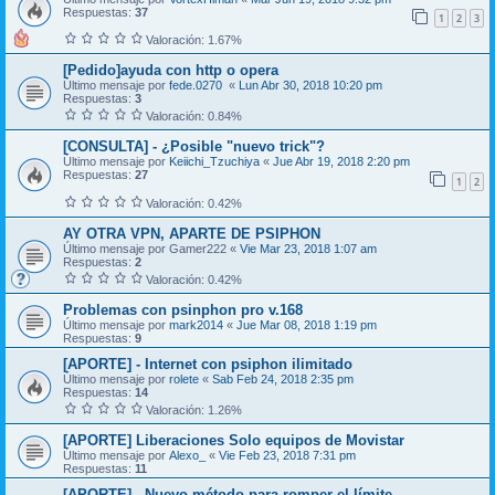
Respuestas:
37
1
2
3
Valoración: 1.67%
[Pedido]ayuda con http o opera
Último mensaje por
fede.0270
«
Lun Abr 30, 2018 10:20 pm
Respuestas:
3
Valoración: 0.84%
[CONSULTA] - ¿Posible "nuevo trick"?
Último mensaje por
Keiichi_Tzuchiya
«
Jue Abr 19, 2018 2:20 pm
Respuestas:
27
1
2
Valoración: 0.42%
AY OTRA VPN, APARTE DE PSIPHON
Último mensaje por
Gamer222
«
Vie Mar 23, 2018 1:07 am
Respuestas:
2
Valoración: 0.42%
Problemas con psinphon pro v.168
Último mensaje por
mark2014
«
Jue Mar 08, 2018 1:19 pm
Respuestas:
9
[APORTE] - Internet con psiphon ilimitado
Último mensaje por
rolete
«
Sab Feb 24, 2018 2:35 pm
Respuestas:
14
Valoración: 1.26%
[APORTE] Liberaciones Solo equipos de Movistar
Último mensaje por
Alexo_
«
Vie Feb 23, 2018 7:31 pm
Respuestas:
11
[APORTE] - Nuevo método para romper el límite