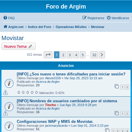
Foro de Argim
FAQ
Registrarse
Identificarse
Argim.net
Indice del Foro
Operadoras Móviles
Movistar
Movistar
Nuevo Tema
Página
1
de
32
1
2
3
4
5
32
Siguiente
621 temas
…
Anuncios
[INFO] ¿Sos nuevo o tenes dificultades para iniciar sesión?
Último mensaje por
Alexis0159
«
Vie Sep 29, 2023 10:15 am
Publicado en
Acerca de Argim
Respuestas:
23
1
2
Valoración: 0.42%
[INFO] Nombres de usuarios cambiados por el sistema
Último mensaje por
Tincho
«
Jue Ago 29, 2019 9:28 pm
Publicado en
Acerca de Argim
Respuestas:
16
1
2
Configuraciones WAP y MMS de Movistar.
Último mensaje por
jackmarylizardo
«
Lun Sep 01, 2014 2:23 pm
Respuestas:
51
1
2
3
4