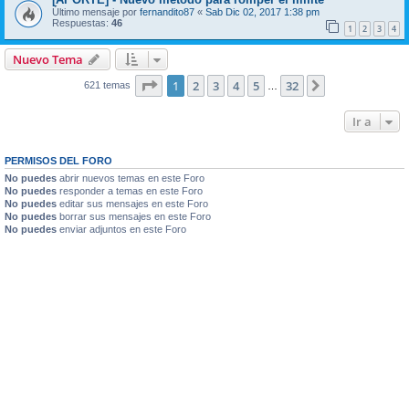
Último mensaje por
fernandito87
«
Sab Dic 02, 2017 1:38 pm
Respuestas:
46
1
2
3
4
Nuevo Tema
Página
1
de
32
1
2
3
4
5
32
Siguiente
621 temas
…
Ir a
PERMISOS DEL FORO
No puedes
abrir nuevos temas en este Foro
No puedes
responder a temas en este Foro
No puedes
editar sus mensajes en este Foro
No puedes
borrar sus mensajes en este Foro
No puedes
enviar adjuntos en este Foro