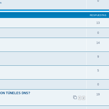
0
im
RESPUESTAS
13
0
14
9
5
0
CON TÚNELES DNS?
19
1
2