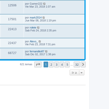
por
Gamer222
12506
Vie Mar 23, 2018 1:07 am
por
mark2014
17501
Jue Mar 08, 2018 1:19 pm
por
rolete
22413
Sab Feb 24, 2018 2:35 pm
por
Alexo_
22437
Vie Feb 23, 2018 7:31 pm
por
fernandito87
68727
Sab Dic 02, 2017 1:38 pm
Página
1
de
32
1
2
3
4
5
32
Siguiente
621 temas
…
Ir a