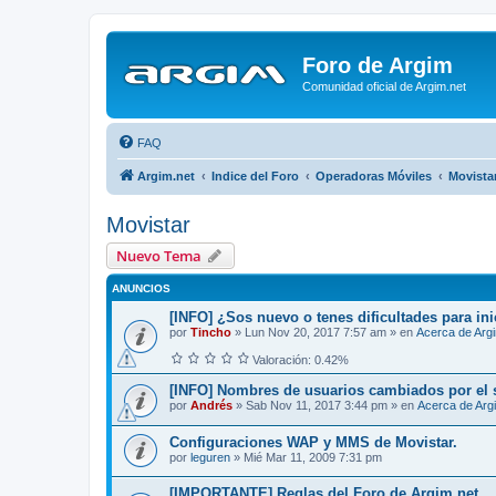
Foro de Argim
Comunidad oficial de Argim.net
FAQ
Argim.net
Indice del Foro
Operadoras Móviles
Movista
Movistar
Nuevo Tema
ANUNCIOS
[INFO] ¿Sos nuevo o tenes dificultades para ini
por
Tincho
»
Lun Nov 20, 2017 7:57 am
» en
Acerca de Arg
Valoración: 0.42%
[INFO] Nombres de usuarios cambiados por el 
por
Andrés
»
Sab Nov 11, 2017 3:44 pm
» en
Acerca de Arg
Configuraciones WAP y MMS de Movistar.
por
leguren
»
Mié Mar 11, 2009 7:31 pm
[IMPORTANTE] Reglas del Foro de Argim.net