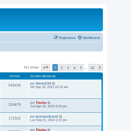
Registrarse
Identificarse
Página
1
de
32
1
2
3
4
5
32
Siguiente
621 temas
…
VISTAS
ÚLTIMO MENSAJE
por
Alexis0159
545439
Vie Sep 29, 2023 10:15 am
por
Tincho
334879
Jue Ago 29, 2019 9:28 pm
por
jackmarylizardo
171502
Lun Sep 01, 2014 2:23 pm
por
Tincho