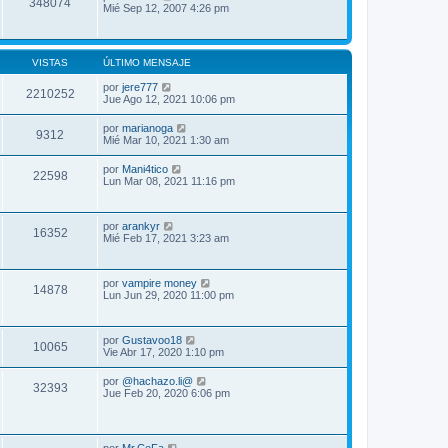
348074
Mié Sep 12, 2007 4:26 pm
VISTAS
ÚLTIMO MENSAJE
por
jere777
2210252
Jue Ago 12, 2021 10:06 pm
por
marianoga
9312
Mié Mar 10, 2021 1:30 am
por
Mani4tico
22598
Lun Mar 08, 2021 11:16 pm
por
arankyr
16352
Mié Feb 17, 2021 3:23 am
por
vampire money
14878
Lun Jun 29, 2020 11:00 pm
por
Gustavoo18
10065
Vie Abr 17, 2020 1:10 pm
por
@hachazo.li@
32393
Jue Feb 20, 2020 6:06 pm