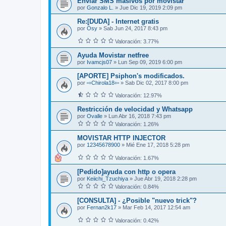
Enviar SMS masivos por movistar
por
Gonzalo L.
»
Jue Dic 19, 2019 2:09 pm
Re:[DUDA] - Internet gratis
por
Osy
»
Sab Jun 24, 2017 8:43 pm
Valoración: 3.77%
Ayuda Movistar netfree
por
Ivamcjs07
»
Lun Sep 09, 2019 6:00 pm
[APORTE] Psiphon's modificados.
por
⇨Chirola18⇦
»
Sab Dic 02, 2017 8:00 pm
Valoración: 12.97%
Restricción de velocidad y Whatsapp
por
Ovalle
»
Lun Abr 16, 2018 7:43 pm
Valoración: 1.26%
MOVISTAR HTTP INJECTOR
por
12345678900
»
Mié Ene 17, 2018 5:28 pm
Valoración: 1.67%
[Pedido]ayuda con http o opera
por
Keiichi_Tzuchiya
»
Jue Abr 19, 2018 2:28 pm
Valoración: 0.84%
[CONSULTA] - ¿Posible "nuevo trick"?
por
Fernan2k17
»
Mar Feb 14, 2017 12:54 am
Valoración: 0.42%