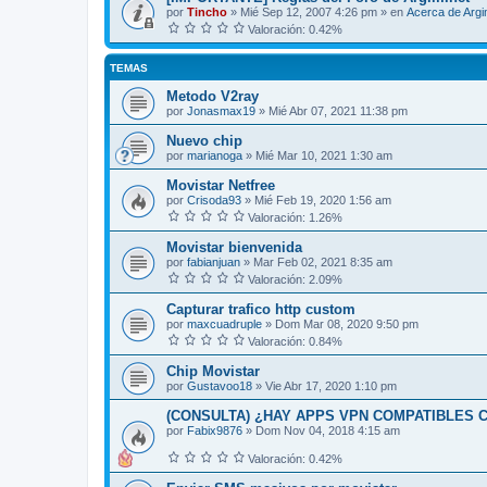
por
Tincho
»
Mié Sep 12, 2007 4:26 pm
» en
Acerca de Arg
Valoración: 0.42%
TEMAS
Metodo V2ray
por
Jonasmax19
»
Mié Abr 07, 2021 11:38 pm
Nuevo chip
por
marianoga
»
Mié Mar 10, 2021 1:30 am
Movistar Netfree
por
Crisoda93
»
Mié Feb 19, 2020 1:56 am
Valoración: 1.26%
Movistar bienvenida
por
fabianjuan
»
Mar Feb 02, 2021 8:35 am
Valoración: 2.09%
Capturar trafico http custom
por
maxcuadruple
»
Dom Mar 08, 2020 9:50 pm
Valoración: 0.84%
Chip Movistar
por
Gustavoo18
»
Vie Abr 17, 2020 1:10 pm
(CONSULTA) ¿HAY APPS VPN COMPATIBLES 
por
Fabix9876
»
Dom Nov 04, 2018 4:15 am
Valoración: 0.42%