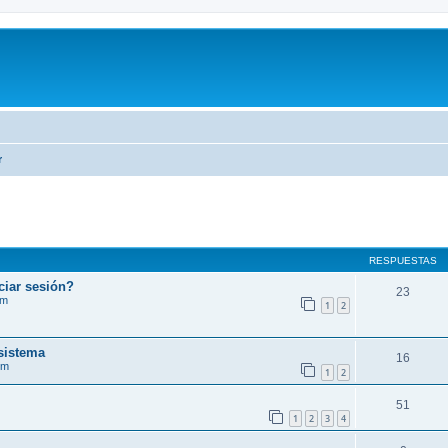
r
RESPUESTAS
ciar sesión?
23
im
1
2
sistema
16
im
1
2
51
1
2
3
4