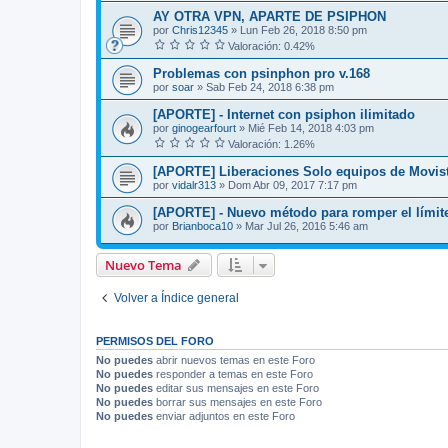
AY OTRA VPN, APARTE DE PSIPHON
por
Chris12345
»
Lun Feb 26, 2018 8:50 pm
Valoración: 0.42%
Problemas con psinphon pro v.168
por
soar
»
Sab Feb 24, 2018 6:38 pm
[APORTE] - Internet con psiphon ilimitado
por
ginogearfourt
»
Mié Feb 14, 2018 4:03 pm
Valoración: 1.26%
[APORTE] Liberaciones Solo equipos de Movis
por
vidalr313
»
Dom Abr 09, 2017 7:17 pm
[APORTE] - Nuevo método para romper el límit
por
Brianboca10
»
Mar Jul 26, 2016 5:46 am
Nuevo Tema
Volver a Índice general
PERMISOS DEL FORO
No puedes
abrir nuevos temas en este Foro
No puedes
responder a temas en este Foro
No puedes
editar sus mensajes en este Foro
No puedes
borrar sus mensajes en este Foro
No puedes
enviar adjuntos en este Foro