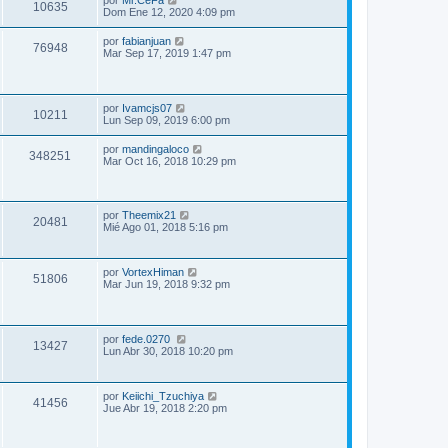
por
Mr.CeFa
10635
Dom Ene 12, 2020 4:09 pm
por
fabianjuan
76948
Mar Sep 17, 2019 1:47 pm
por
Ivamcjs07
10211
Lun Sep 09, 2019 6:00 pm
por
mandingaloco
348251
Mar Oct 16, 2018 10:29 pm
por
Theemix21
20481
Mié Ago 01, 2018 5:16 pm
por
VortexHiman
51806
Mar Jun 19, 2018 9:32 pm
por
fede.0270
13427
Lun Abr 30, 2018 10:20 pm
por
Keiichi_Tzuchiya
41456
Jue Abr 19, 2018 2:20 pm