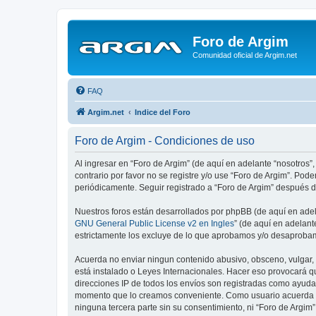
Foro de Argim
Comunidad oficial de Argim.net
FAQ
Argim.net
Indice del Foro
Foro de Argim - Condiciones de uso
Al ingresar en “Foro de Argim” (de aquí en adelante “nosotros”,
contrario por favor no se registre y/o use “Foro de Argim”. Po
periódicamente. Seguir registrado a “Foro de Argim” después 
Nuestros foros están desarrollados por phpBB (de aquí en adela
GNU General Public License v2 en Ingles
” (de aquí en adelan
estrictamente los excluye de lo que aprobamos y/o desaprobam
Acuerda no enviar ningun contenido abusivo, obsceno, vulgar, d
está instalado o Leyes Internacionales. Hacer eso provocará q
direcciones IP de todos los envíos son registradas como ayuda 
momento que lo creamos conveniente. Como usuario acuerda q
ninguna tercera parte sin su consentimiento, ni “Foro de Argi