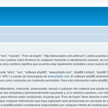
 “nos”, “nuestro”, “Foro de Argim”, “http://www.argim.com.ar/forum”), usted acuerda
demos cambiar estos términos en cualquier momento e intentaríamos avisarle, sin e
de esos cambios significa que acuerda estar legalmente sometido a esos nuevos té
nte “ellos”, “sus”, “software phpBB”, “www.phpbb.com”, “phpBB Limited”, “phpBB Te
te “GPL”) y puede ser descargada de
www.phpbb.com
. El software phpBB solamente
os como conductas y/o contenido permisible. Para más información sobre phpBB, p
ifamatorio, indecente, amenazante, sexual o cualquier otro material que pueda viol
ue sea inmediata y permanentemente expulsado y, si lo creemos oportuno, con notif
para reforzar estas condiciones. Acuerda que “Foro de Argim” tiene derecho a elimi
ue cualquier información que haya ingresado será almacenada en una base de da
m” ni phpBB podrán considerarse responsables por cualquier intento de hacking qu