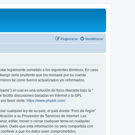
Registrarse
Identificarse
 estar legalmente sometido a los siguientes términos. En caso
mbargo sería prudente que los revisase por su cuenta
rminos tal como fueron actualizados y/o reformados.
ams”) el cual es una solución de foros liberada bajo la “
 facilita discusiones basadas en Internet y la GPL
or favor visite:
https://www.phpbb.com/
.
ar cualquier ley de su país, el país donde “Foro de Argim”
icación a su Proveedor de Servicios de Internet. Las
nar, editar, mover o cerrar cualquier tema en cualquier
tos. Dado que esta información no será compartida con
e conlleve a que los datos sean comprometidos.