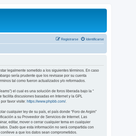
Registrarse
Identificarse
 estar legalmente sometido a los siguientes términos. En caso
mbargo sería prudente que los revisase por su cuenta
rminos tal como fueron actualizados y/o reformados.
ams”) el cual es una solución de foros liberada bajo la “
 facilita discusiones basadas en Internet y la GPL
or favor visite:
https://www.phpbb.com/
.
ar cualquier ley de su país, el país donde “Foro de Argim”
icación a su Proveedor de Servicios de Internet. Las
nar, editar, mover o cerrar cualquier tema en cualquier
tos. Dado que esta información no será compartida con
e conlleve a que los datos sean comprometidos.