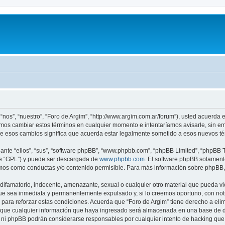
 “nos”, “nuestro”, “Foro de Argim”, “http://www.argim.com.ar/forum”), usted acuerda
demos cambiar estos términos en cualquier momento e intentaríamos avisarle, sin e
de esos cambios significa que acuerda estar legalmente sometido a esos nuevos té
nte “ellos”, “sus”, “software phpBB”, “www.phpbb.com”, “phpBB Limited”, “phpBB Te
te “GPL”) y puede ser descargada de
www.phpbb.com
. El software phpBB solamente
os como conductas y/o contenido permisible. Para más información sobre phpBB, p
ifamatorio, indecente, amenazante, sexual o cualquier otro material que pueda viol
ue sea inmediata y permanentemente expulsado y, si lo creemos oportuno, con notif
para reforzar estas condiciones. Acuerda que “Foro de Argim” tiene derecho a elimi
ue cualquier información que haya ingresado será almacenada en una base de da
m” ni phpBB podrán considerarse responsables por cualquier intento de hacking qu