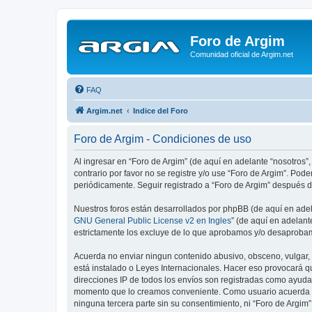
Foro de Argim
Comunidad oficial de Argim.net
FAQ
Argim.net
Indice del Foro
Foro de Argim - Condiciones de uso
Al ingresar en “Foro de Argim” (de aquí en adelante “nosotros”,
contrario por favor no se registre y/o use “Foro de Argim”. Po
periódicamente. Seguir registrado a “Foro de Argim” después 
Nuestros foros están desarrollados por phpBB (de aquí en adela
GNU General Public License v2 en Ingles
” (de aquí en adelan
estrictamente los excluye de lo que aprobamos y/o desaprobam
Acuerda no enviar ningun contenido abusivo, obsceno, vulgar, d
está instalado o Leyes Internacionales. Hacer eso provocará q
direcciones IP de todos los envíos son registradas como ayuda 
momento que lo creamos conveniente. Como usuario acuerda q
ninguna tercera parte sin su consentimiento, ni “Foro de Argi