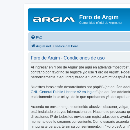
Foro de Argim
Comunidad oficial de Argim.net
FAQ
Argim.net
Indice del Foro
Foro de Argim - Condiciones de uso
Al ingresar en “Foro de Argim” (de aquí en adelante “nosotros”,
contrario por favor no se registre y/o use “Foro de Argim”. Po
periódicamente. Seguir registrado a “Foro de Argim” después 
Nuestros foros están desarrollados por phpBB (de aquí en adela
GNU General Public License v2 en Ingles
” (de aquí en adelan
estrictamente los excluye de lo que aprobamos y/o desaprobam
Acuerda no enviar ningun contenido abusivo, obsceno, vulgar, d
está instalado o Leyes Internacionales. Hacer eso provocará q
direcciones IP de todos los envíos son registradas como ayuda 
momento que lo creamos conveniente. Como usuario acuerda q
ninguna tercera parte sin su consentimiento, ni “Foro de Argi