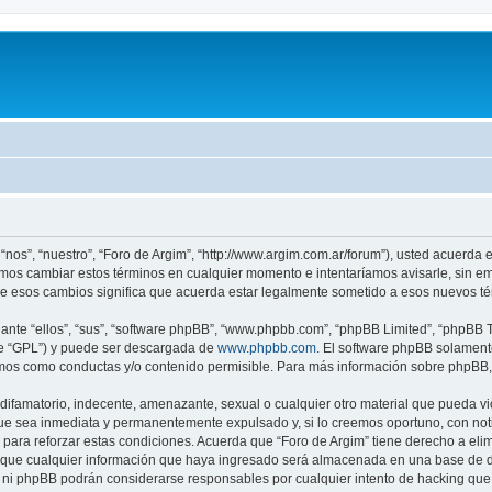
 “nos”, “nuestro”, “Foro de Argim”, “http://www.argim.com.ar/forum”), usted acuerda
demos cambiar estos términos en cualquier momento e intentaríamos avisarle, sin e
de esos cambios significa que acuerda estar legalmente sometido a esos nuevos té
nte “ellos”, “sus”, “software phpBB”, “www.phpbb.com”, “phpBB Limited”, “phpBB Te
te “GPL”) y puede ser descargada de
www.phpbb.com
. El software phpBB solamente
os como conductas y/o contenido permisible. Para más información sobre phpBB, p
ifamatorio, indecente, amenazante, sexual o cualquier otro material que pueda viol
ue sea inmediata y permanentemente expulsado y, si lo creemos oportuno, con notif
para reforzar estas condiciones. Acuerda que “Foro de Argim” tiene derecho a elimi
ue cualquier información que haya ingresado será almacenada en una base de da
m” ni phpBB podrán considerarse responsables por cualquier intento de hacking qu