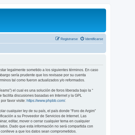
Registrarse
Identificarse
 estar legalmente sometido a los siguientes términos. En caso
mbargo sería prudente que los revisase por su cuenta
rminos tal como fueron actualizados y/o reformados.
ams”) el cual es una solución de foros liberada bajo la “
 facilita discusiones basadas en Internet y la GPL
or favor visite:
https://www.phpbb.com/
.
ar cualquier ley de su país, el país donde “Foro de Argim”
icación a su Proveedor de Servicios de Internet. Las
nar, editar, mover o cerrar cualquier tema en cualquier
tos. Dado que esta información no será compartida con
e conlleve a que los datos sean comprometidos.