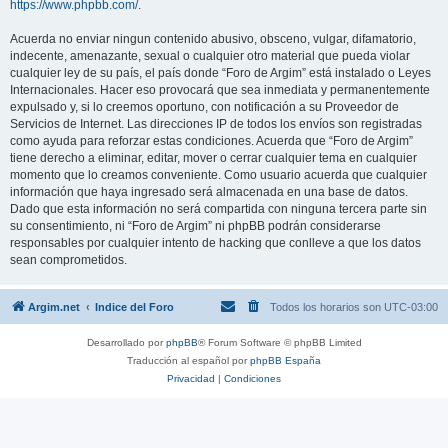
https://www.phpbb.com/
.
Acuerda no enviar ningun contenido abusivo, obsceno, vulgar, difamatorio,
indecente, amenazante, sexual o cualquier otro material que pueda violar
cualquier ley de su país, el país donde “Foro de Argim” está instalado o Leyes
Internacionales. Hacer eso provocará que sea inmediata y permanentemente
expulsado y, si lo creemos oportuno, con notificación a su Proveedor de
Servicios de Internet. Las direcciones IP de todos los envíos son registradas
como ayuda para reforzar estas condiciones. Acuerda que “Foro de Argim”
tiene derecho a eliminar, editar, mover o cerrar cualquier tema en cualquier
momento que lo creamos conveniente. Como usuario acuerda que cualquier
información que haya ingresado será almacenada en una base de datos.
Dado que esta información no será compartida con ninguna tercera parte sin
su consentimiento, ni “Foro de Argim” ni phpBB podrán considerarse
responsables por cualquier intento de hacking que conlleve a que los datos
sean comprometidos.
Argim.net
Indice del Foro
Todos los horarios son
UTC-03:00
Desarrollado por
phpBB
® Forum Software © phpBB Limited
Traducción al español por
phpBB España
Privacidad
|
Condiciones