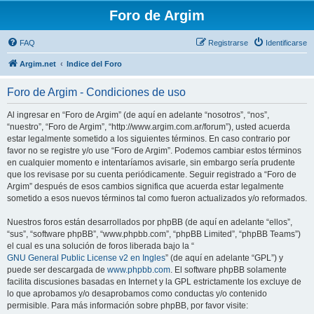
Foro de Argim
FAQ
Registrarse
Identificarse
Argim.net
Indice del Foro
Foro de Argim - Condiciones de uso
Al ingresar en “Foro de Argim” (de aquí en adelante “nosotros”, “nos”,
“nuestro”, “Foro de Argim”, “http://www.argim.com.ar/forum”), usted acuerda
estar legalmente sometido a los siguientes términos. En caso contrario por
favor no se registre y/o use “Foro de Argim”. Podemos cambiar estos términos
en cualquier momento e intentaríamos avisarle, sin embargo sería prudente
que los revisase por su cuenta periódicamente. Seguir registrado a “Foro de
Argim” después de esos cambios significa que acuerda estar legalmente
sometido a esos nuevos términos tal como fueron actualizados y/o reformados.
Nuestros foros están desarrollados por phpBB (de aquí en adelante “ellos”,
“sus”, “software phpBB”, “www.phpbb.com”, “phpBB Limited”, “phpBB Teams”)
el cual es una solución de foros liberada bajo la “
GNU General Public License v2 en Ingles
” (de aquí en adelante “GPL”) y
puede ser descargada de
www.phpbb.com
. El software phpBB solamente
facilita discusiones basadas en Internet y la GPL estrictamente los excluye de
lo que aprobamos y/o desaprobamos como conductas y/o contenido
permisible. Para más información sobre phpBB, por favor visite: