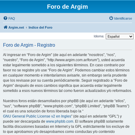
Foro de Argim
FAQ
Identificarse
Argim.net
Indice del Foro
Idioma:
Foro de Argim - Registro
Al ingresar en “Foro de Argim” (de aquí en adelante “nosotros”, “nos”,
“nuestro”, “Foro de Argim”, “http://www.argim.com.ar/forum”), usted acuerda
estar legalmente sometido a los siguientes términos. En caso contrario por
favor no se registre y/o use “Foro de Argim”. Podemos cambiar estos términos
en cualquier momento e intentaríamos avisarle, sin embargo sería prudente
que los revisase por su cuenta periódicamente. Seguir registrado a “Foro de
Argim” después de esos cambios significa que acuerda estar legalmente
sometido a esos nuevos términos tal como fueron actualizados y/o reformados.
Nuestros foros están desarrollados por phpBB (de aquí en adelante “ellos”,
“sus”, “software phpBB”, “www.phpbb.com”, “phpBB Limited”, “phpBB Teams”)
el cual es una solución de foros liberada bajo la “
GNU General Public License v2 en Ingles
” (de aquí en adelante “GPL”) y
puede ser descargada de
www.phpbb.com
. El software phpBB solamente
facilita discusiones basadas en Internet y la GPL estrictamente los excluye de
lo que aprobamos y/o desaprobamos como conductas y/o contenido