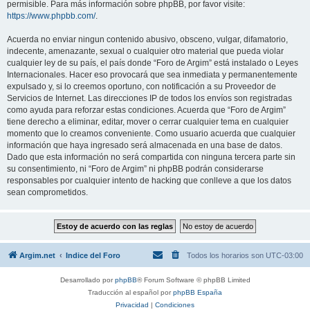
permisible. Para más información sobre phpBB, por favor visite:
https://www.phpbb.com/
.
Acuerda no enviar ningun contenido abusivo, obsceno, vulgar, difamatorio,
indecente, amenazante, sexual o cualquier otro material que pueda violar
cualquier ley de su país, el país donde “Foro de Argim” está instalado o Leyes
Internacionales. Hacer eso provocará que sea inmediata y permanentemente
expulsado y, si lo creemos oportuno, con notificación a su Proveedor de
Servicios de Internet. Las direcciones IP de todos los envíos son registradas
como ayuda para reforzar estas condiciones. Acuerda que “Foro de Argim”
tiene derecho a eliminar, editar, mover o cerrar cualquier tema en cualquier
momento que lo creamos conveniente. Como usuario acuerda que cualquier
información que haya ingresado será almacenada en una base de datos.
Dado que esta información no será compartida con ninguna tercera parte sin
su consentimiento, ni “Foro de Argim” ni phpBB podrán considerarse
responsables por cualquier intento de hacking que conlleve a que los datos
sean comprometidos.
Argim.net
Indice del Foro
Todos los horarios son
UTC-03:00
Desarrollado por
phpBB
® Forum Software © phpBB Limited
Traducción al español por
phpBB España
Privacidad
|
Condiciones