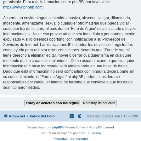
permisible. Para más información sobre phpBB, por favor visite:
https://www.phpbb.com/
.
Acuerda no enviar ningun contenido abusivo, obsceno, vulgar, difamatorio,
indecente, amenazante, sexual o cualquier otro material que pueda violar
cualquier ley de su país, el país donde “Foro de Argim” está instalado o Leyes
Internacionales. Hacer eso provocará que sea inmediata y permanentemente
expulsado y, si lo creemos oportuno, con notificación a su Proveedor de
Servicios de Internet. Las direcciones IP de todos los envíos son registradas
como ayuda para reforzar estas condiciones. Acuerda que “Foro de Argim”
tiene derecho a eliminar, editar, mover o cerrar cualquier tema en cualquier
momento que lo creamos conveniente. Como usuario acuerda que cualquier
información que haya ingresado será almacenada en una base de datos.
Dado que esta información no será compartida con ninguna tercera parte sin
su consentimiento, ni “Foro de Argim” ni phpBB podrán considerarse
responsables por cualquier intento de hacking que conlleve a que los datos
sean comprometidos.
Argim.net
Indice del Foro
Todos los horarios son
UTC-03:00
Desarrollado por
phpBB
® Forum Software © phpBB Limited
Traducción al español por
phpBB España
Privacidad
|
Condiciones