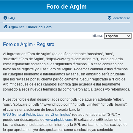
Foro de Argim
FAQ
Identificarse
Argim.net
Indice del Foro
Idioma:
Foro de Argim - Registro
Al ingresar en “Foro de Argim” (de aquí en adelante “nosotros”, “nos”,
“nuestro”, “Foro de Argim”, “http://www.argim.com.ar/forum”), usted acuerda
estar legalmente sometido a los siguientes términos. En caso contrario por
favor no se registre y/o use “Foro de Argim”. Podemos cambiar estos términos
en cualquier momento e intentaríamos avisarle, sin embargo sería prudente
que los revisase por su cuenta periódicamente. Seguir registrado a “Foro de
Argim” después de esos cambios significa que acuerda estar legalmente
sometido a esos nuevos términos tal como fueron actualizados y/o reformados.
Nuestros foros están desarrollados por phpBB (de aquí en adelante “ellos”,
“sus”, “software phpBB”, “www.phpbb.com”, “phpBB Limited”, “phpBB Teams”)
el cual es una solución de foros liberada bajo la “
GNU General Public License v2 en Ingles
” (de aquí en adelante “GPL”) y
puede ser descargada de
www.phpbb.com
. El software phpBB solamente
facilita discusiones basadas en Internet y la GPL estrictamente los excluye de
lo que aprobamos y/o desaprobamos como conductas y/o contenido