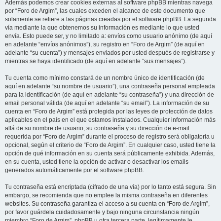
Además podemos crear cookies externas al software phpBB mientras navega
por “Foro de Argim”, las cuales exceden el alcance de este documento que
solamente se refiere a las páginas creadas por el software phpBB. La segunda
vía mediante la que obtenemos su información es mediante lo que usted
envía. Esto puede ser, y no limitado a: envíos como usuario anónimo (de aquí
en adelante “envíos anónimos”), su registro en “Foro de Argim” (de aquí en
adelante “su cuenta”) y mensajes enviados por usted después de registrarse y
mientras se haya identificado (de aquí en adelante “sus mensajes”).
Tu cuenta como mínimo constará de un nombre único de identificación (de
aquí en adelante “su nombre de usuario”), una contraseña personal empleada
para la identificación (de aquí en adelante “su contraseña”) y una dirección de
email personal válida (de aquí en adelante “su email”). La información de su
cuenta en “Foro de Argim” está protegida por las leyes de protección de datos
aplicables en el país en el que estamos instalados. Cualquier información más
allá de su nombre de usuario, su contraseña y su dirección de e-mail
requerida por “Foro de Argim” durante el proceso de registro será obligatoria u
opcional, según el criterio de “Foro de Argim”. En cualquier caso, usted tiene la
opción de qué información en su cuenta será públicamente exhibida. Además,
en su cuenta, usted tiene la opción de activar o desactivar los emails
generados automáticamente por el software phpBB.
Tu contraseña está encriptada (cifrado de una vía) por lo tanto está segura. Sin
embargo, se recomienda que no emplee la misma contraseña en diferentes
websites. Su contraseña garantiza el acceso a su cuenta en “Foro de Argim”,
por favor guárdela cuidadosamente y bajo ninguna circunstancia ningún
miembro “Foro de Argim”, phpBB u otra tercera parte, legítimamente le