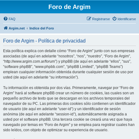
Foro de Argim
FAQ
Registrarse
Identificarse
Argim.net
Indice del Foro
Foro de Argim - Política de privacidad
Esta política explica con detalle cómo “Foro de Argim” junto con sus empresas
asociadas (de aquí en adelante “nosotros”, “nos”, “nuestro”, “Foro de Argim”,
“http://www.argim.com.ar/forum”) y phpBB (de aquí en adelante “ellos”, “sus”,
“software phpBB”, “www.phpbb.com”, “phpBB Limited”, “phpBB Teams”)
emplean cualquier información obtenida durante cualquier sesión de uso por
usted (de aquí en adelante “su información”).
Tu información es obtenida por dos vías. Primeramente, navegar por “Foro de
Argim” hará al software phpBB crear un número de cookies, las cuales son un
pequeño archivo de texto que se descargan en los archivos temporales del
navegador de su PC. Las primeras dos cookies sólo contienen un identificador
de usuario (de aquí en adelante “user-id”) y un identificador de sesión
anónima (de aquí en adelante “session-id”), automáticamente asignada a
usted por el software phpBB. Una tercera cookie se creará una vez que haya
navegado por temas en “Foro de Argim” y se emplea para registrar cuales han
sido leídos, con objeto de optimizar su experiencia de usuario.