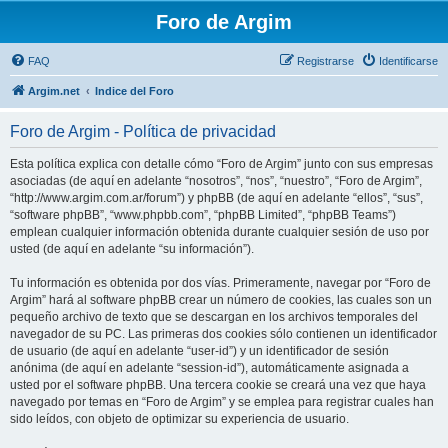
Foro de Argim
FAQ
Registrarse
Identificarse
Argim.net
Indice del Foro
Foro de Argim - Política de privacidad
Esta política explica con detalle cómo “Foro de Argim” junto con sus empresas
asociadas (de aquí en adelante “nosotros”, “nos”, “nuestro”, “Foro de Argim”,
“http://www.argim.com.ar/forum”) y phpBB (de aquí en adelante “ellos”, “sus”,
“software phpBB”, “www.phpbb.com”, “phpBB Limited”, “phpBB Teams”)
emplean cualquier información obtenida durante cualquier sesión de uso por
usted (de aquí en adelante “su información”).
Tu información es obtenida por dos vías. Primeramente, navegar por “Foro de
Argim” hará al software phpBB crear un número de cookies, las cuales son un
pequeño archivo de texto que se descargan en los archivos temporales del
navegador de su PC. Las primeras dos cookies sólo contienen un identificador
de usuario (de aquí en adelante “user-id”) y un identificador de sesión
anónima (de aquí en adelante “session-id”), automáticamente asignada a
usted por el software phpBB. Una tercera cookie se creará una vez que haya
navegado por temas en “Foro de Argim” y se emplea para registrar cuales han
sido leídos, con objeto de optimizar su experiencia de usuario.