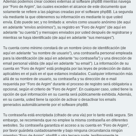
Además podemos crear cookies externas al software phpBB mientras navega
por “Foro de Argim”, las cuales exceden el alcance de este documento que
solamente se refiere a las páginas creadas por el software phpBB. La segunda
vía mediante la que obtenemos su información es mediante lo que usted
envía. Esto puede ser, y no limitado a: envíos como usuario anónimo (de aquí
en adelante “envíos anónimos”), su registro en “Foro de Argim” (de aquí en
adelante “su cuenta”) y mensajes enviados por usted después de registrarse y
mientras se haya identificado (de aquí en adelante “sus mensajes”).
Tu cuenta como mínimo constará de un nombre único de identificación (de
aquí en adelante “su nombre de usuario”), una contraseña personal empleada
para la identificación (de aquí en adelante “su contraseña”) y una dirección de
email personal válida (de aquí en adelante “su email”). La información de su
cuenta en “Foro de Argim” está protegida por las leyes de protección de datos
aplicables en el país en el que estamos instalados. Cualquier información más
allá de su nombre de usuario, su contraseña y su dirección de e-mail
requerida por “Foro de Argim” durante el proceso de registro será obligatoria u
opcional, según el criterio de “Foro de Argim”. En cualquier caso, usted tiene la
opción de qué información en su cuenta será públicamente exhibida. Además,
en su cuenta, usted tiene la opción de activar o desactivar los emails
generados automáticamente por el software phpBB.
Tu contraseña está encriptada (cifrado de una vía) por lo tanto está segura. Sin
embargo, se recomienda que no emplee la misma contraseña en diferentes
websites. Su contraseña garantiza el acceso a su cuenta en “Foro de Argim”,
por favor guárdela cuidadosamente y bajo ninguna circunstancia ningún
miembro “Foro de Argim”, phpBB u otra tercera parte, legítimamente le