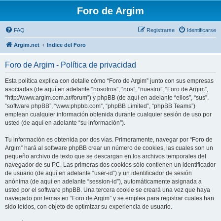
Foro de Argim
FAQ
Registrarse
Identificarse
Argim.net
Indice del Foro
Foro de Argim - Política de privacidad
Esta política explica con detalle cómo “Foro de Argim” junto con sus empresas
asociadas (de aquí en adelante “nosotros”, “nos”, “nuestro”, “Foro de Argim”,
“http://www.argim.com.ar/forum”) y phpBB (de aquí en adelante “ellos”, “sus”,
“software phpBB”, “www.phpbb.com”, “phpBB Limited”, “phpBB Teams”)
emplean cualquier información obtenida durante cualquier sesión de uso por
usted (de aquí en adelante “su información”).
Tu información es obtenida por dos vías. Primeramente, navegar por “Foro de
Argim” hará al software phpBB crear un número de cookies, las cuales son un
pequeño archivo de texto que se descargan en los archivos temporales del
navegador de su PC. Las primeras dos cookies sólo contienen un identificador
de usuario (de aquí en adelante “user-id”) y un identificador de sesión
anónima (de aquí en adelante “session-id”), automáticamente asignada a
usted por el software phpBB. Una tercera cookie se creará una vez que haya
navegado por temas en “Foro de Argim” y se emplea para registrar cuales han
sido leídos, con objeto de optimizar su experiencia de usuario.