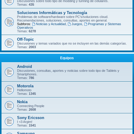
Discusiones sobre todo tipo de modding y tunning de celulares.
Temas:
435
Soluciones Informáticas y Tecnología
Problemas de software/hardware sobre PC's/soluciones cloud.
Recomendaciones, soluciones, consultas, aportes en general.
Subforos:
Noticias y Actualidad
,
Juegos
,
Programas y Sistemas
Operativos
Temas:
6278
Off-Topic
Discusiones y temas variados que no se incluyen en las demás categorí­as.
Temas:
2003
Equipos
Android
Discusiones, consultas, aportes y noticias sobre todo tipo de Tablets y
Smartphones.
Temas:
786
Motorola
Hellomoto
Temas:
1345
Nokia
Connecting People
Temas:
2608
Sony Ericsson
I <3 Argim!
Temas:
1541
Samsung