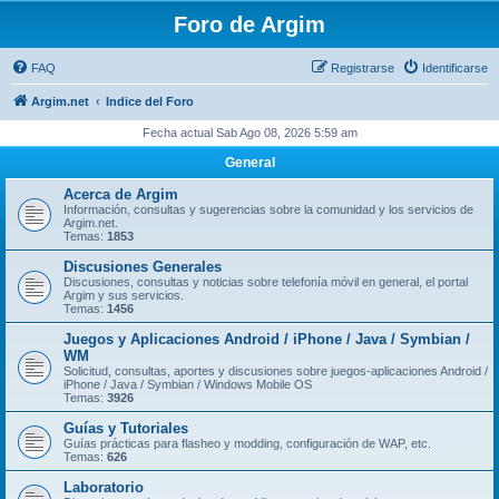
Foro de Argim
FAQ
Registrarse
Identificarse
Argim.net
Indice del Foro
Fecha actual Sab Ago 08, 2026 5:59 am
General
Acerca de Argim
Información, consultas y sugerencias sobre la comunidad y los servicios de
Argim.net.
Temas:
1853
Discusiones Generales
Discusiones, consultas y noticias sobre telefonía móvil en general, el portal
Argim y sus servicios.
Temas:
1456
Juegos y Aplicaciones Android / iPhone / Java / Symbian /
WM
Solicitud, consultas, aportes y discusiones sobre juegos-aplicaciones Android /
iPhone / Java / Symbian / Windows Mobile OS
Temas:
3926
Guías y Tutoriales
Guí­as prácticas para flasheo y modding, configuración de WAP, etc.
Temas:
626
Laboratorio