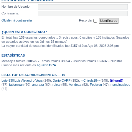
IDENTIFICARSE
•
REGISTRARSE
Nombre de Usuario:
Contraseña:
Olvidé mi contraseña
Recordar
¿QUIÉN ESTÁ CONECTADO?
En total hay
136
usuarios conectados :: 3 registrados, 0 ocultos y 133 invitados (basados
en usuarios activos en los últimos 15 minutos)
La mayor cantidad de usuarios identificados fue
4157
el Jue Ago 06, 2026 2:03 pm
ESTADÍSTICAS
Mensajes totales
300525
• Temas totales
38554
• Usuarios totales
152637
• Nuestro
usuario más reciente es
agustin1574
LISTA TOP DE AGRADECIMIENTOS — 10
Luis-930|Luis Alejandro Vega
(240),
Darío CARP
(152),
⇨Chirola18⇦
(145),
(((Iván)))
(87),
fabianjuan
(70),
angraxa
(60),
rolete
(55),
Vendetta
(52),
Federott
(47),
mandingaloco
(44)